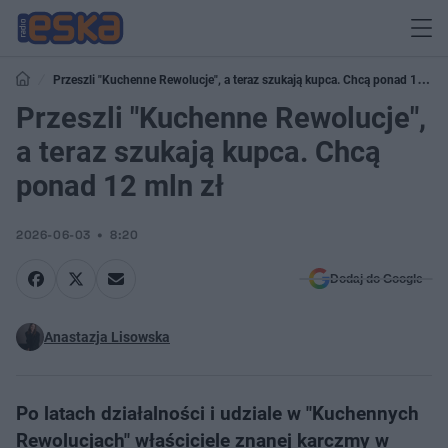
Przeszli "Kuchenne Rewolucje", a teraz szukają kupca. Chcą ponad 12
mln zł
Przeszli "Kuchenne Rewolucje",
a teraz szukają kupca. Chcą
ponad 12 mln zł
2026-06-03
8:20
Dodaj do Google
Anastazja Lisowska
Po latach działalności i udziale w "Kuchennych
Rewolucjach" właściciele znanej karczmy w