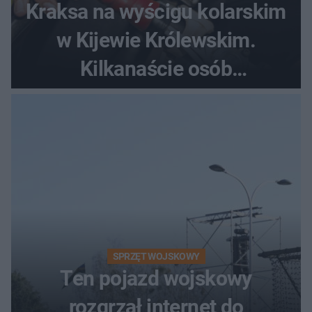
Kraksa na wyścigu kolarskim
w Kijewie Królewskim.
Kilkanaście osób
poszkodowanych, lądował
śmigłowiec LPR
SPRZĘT WOJSKOWY
Ten pojazd wojskowy
rozgrzał internet do