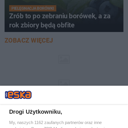
PIELĘGNACJA BORÓWKI
Zrób to po zebraniu borówek, a za
rok zbiory będą obfite
ZOBACZ WIĘCEJ
Drogi Użytkowniku,
My, naszych 1162 zaufanych partnerów oraz inne