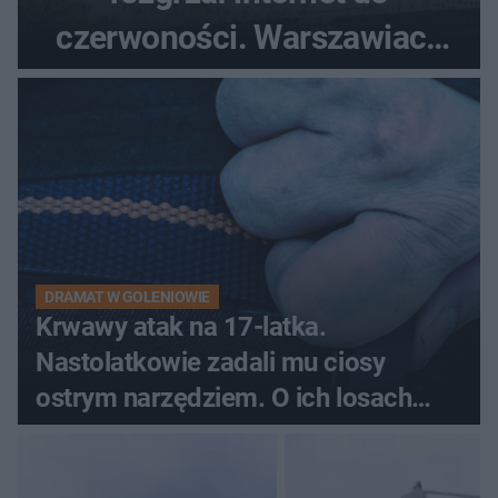
czerwoności. Warszawiacy
pytali, czy to Mad Max!
DRAMAT W GOLENIOWIE
Krwawy atak na 17-latka.
Nastolatkowie zadali mu ciosy
ostrym narzędziem. O ich losach
zdecyduje sąd rodzinny