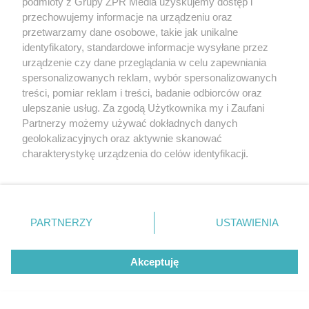
podmioty z Grupy ZPR Media uzyskujemy dostęp i
przechowujemy informacje na urządzeniu oraz
przetwarzamy dane osobowe, takie jak unikalne
identyfikatory, standardowe informacje wysyłane przez
urządzenie czy dane przeglądania w celu zapewniania
spersonalizowanych reklam, wybór spersonalizowanych
treści, pomiar reklam i treści, badanie odbiorców oraz
ulepszanie usług. Za zgodą Użytkownika my i Zaufani
Partnerzy możemy używać dokładnych danych
geolokalizacyjnych oraz aktywnie skanować
charakterystykę urządzenia do celów identyfikacji.
Ponieważ cenimy Twoją prywatność, prosimy o zgodę na
korzystanie z tych technologii poprzez kliknięcie
Żaden utwór zamieszczony w serwisie nie może być powielany i
„Akceptuję”. Zgoda jest dobrowolna i zawsze możesz ją
rozpowszechniany lub dalej rozpowszechniany w jakikolwiek sposób (w
tym także elektroniczny lub mechaniczny) na jakimkolwiek polu
zmienić/wycofać klikając przycisk ustawień prywatności
PARTNERZY
USTAWIENIA
eksploatacji w jakiejkolwiek formie, włącznie z umieszczaniem w
znajdujący się w lewym dolnym rogu strony
. Niektóre
Internecie bez pisemnej zgody właściciela praw. Jakiekolwiek użycie lub
wykorzystanie utworów w całości lub w części z naruszeniem prawa,
rodzaje przetwarzania danych nie wymagają zgody
tzn. bez właściwej zgody, jest zabronione pod groźbą kary i może być
Akceptuję
użytkownika, ale masz prawo sprzeciwić się takiemu
ścigane prawnie.
przetwarzaniu. Preferencje będą miały zastosowanie tylko
na tej witrynie.