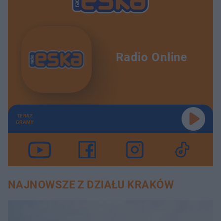
Radio Online
TERAZ
GRAMY
NAJNOWSZE Z DZIAŁU KRAKÓW