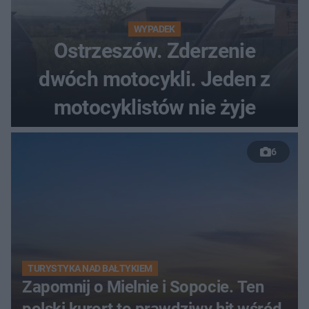
WYPADEK
Ostrzeszów. Zderzenie
dwóch motocykli. Jeden z
motocyklistów nie żyje
6
TURYSTYKA NAD BAŁTYKIEM
Zapomnij o Mielnie i Sopocie. Ten
polski kurort to prawdziwy hit wśród