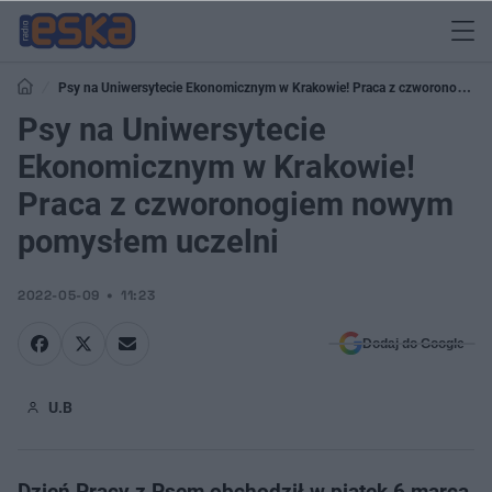
Psy na Uniwersytecie Ekonomicznym w Krakowie! Praca z czworonogiem
nowym pomysłem uczelni
Psy na Uniwersytecie
Ekonomicznym w Krakowie!
Praca z czworonogiem nowym
pomysłem uczelni
2022-05-09
11:23
Dodaj do Google
U.B
Dzień Pracy z Psem obchodził w piątek 6 marca