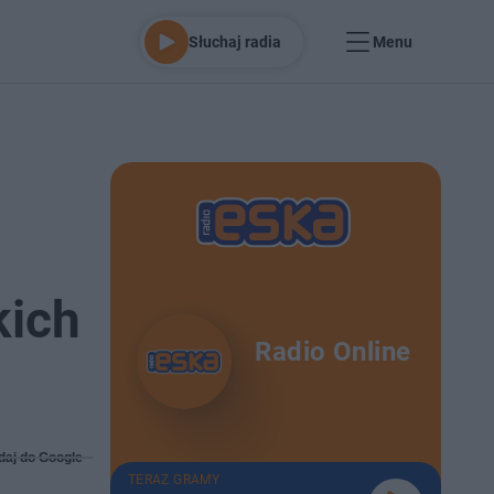
Słuchaj radia
Menu
kich
Radio Online
daj do Google
TERAZ GRAMY