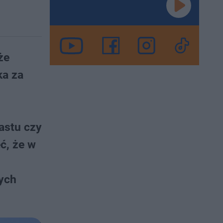
że
ka za
astu czy
ć, że w
ych