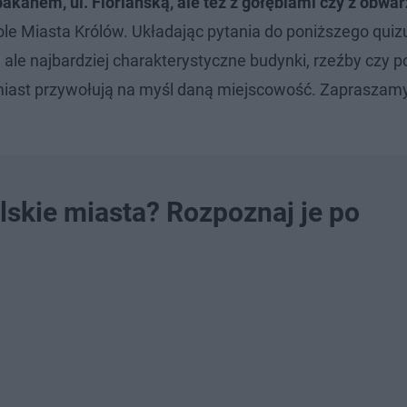
kanem, ul. Floriańską, ale też z gołębiami czy z obw
le Miasta Królów. Układając pytania do poniższego quiz
ale najbardziej charakterystyczne budynki, rzeźby czy 
hmiast przywołują na myśl daną miejscowość. Zapraszam
lskie miasta? Rozpoznaj je po