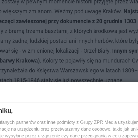
e zostały w pewnym momencie historii przyjęte przez wła
m lub większym zmianom. Weźmy pod uwagę Kraków.
Najst
ieczęci zawieszonej przy dokumencie z 20 grudnia 1303 
ny z bramą trzema basztami, z których środkowa jest wyż
my żadnej ludzkiej postaci ani innych herbów, które był
 się - w zmienionej lokalizacji - Orzeł Biały. I
nnym sy
ne barwy Krakowa)
. Kolory te pojawiły się na mundurach G
 przynależała do Księstwa Warszawskiego w latach 1809
tach 1815-1846 stały się już powszechnie uznane.
czej wszystko się zaczęło [ZDJĘCIA]
niku,
fanych partnerów oraz inne podmioty z Grupy ZPR Media uzyskujem
cje na urządzeniu oraz przetwarzamy dane osobowe, takie jak unika
czne w Krakowie
je wysyłane przez urządzenie czy dane przeglądania w celu zapewn