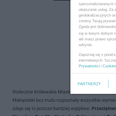
spersonalizowanych re
ulepszanie usług. Za
geolokalizacyjnych or
cenimy Twoją prywatno
Zgoda jest dobrowoln
się w lewym dolnym r
ale masz prawo sprzec
witrynie.
Zapoznaj się z poniż
internetowych. Szcze
Prywatności
i
Cookie
PARTNERZY
Stołeczne Królewskie Miasto Kraków ma też swoją 
Małopolski bez trudu rozpoznały wszystkie wymie
zdaje się to jeszcze bardziej wątpliwe.
Przeciętne