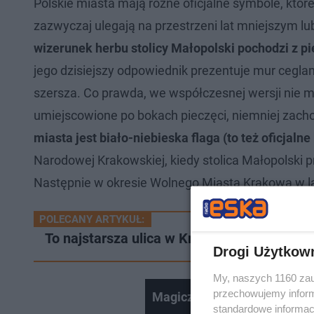
Polskie miasta mają różne oficjalne symbole, któr
zazwyczaj ulegają na przestrzeni lat mniejszy
wizerunek herbu stolicy Małopolski pochodzi z p
jego dzisiejszy odpowiednik prezentuje mur cegla
szersza. Co prawda, we współczesnej wersji nie ma
umiejscowione po bokach pieczęci, niemniej zachował
miasta jest biało-niebieska flaga (to też oficjal
Narodowej Krakowskiej, kiedy stolica Małopolski
Następnie w okresie Wolnego Miasta Krakowa w la
POLECANY ARTYKUŁ:
To najstarsza ulica w Krakowie. Od Kanoni
Drogi Użytkow
My, naszych 1160 zau
przechowujemy informa
Magiczne kawiarnie tematy
standardowe informac