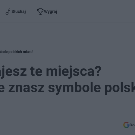
Słuchaj
Wygraj
bole polskich miast!
jesz te miejsca?
e znasz symbole pols
Do