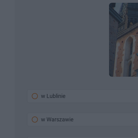
w Lublinie
w Warszawie