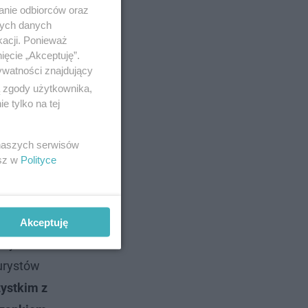
anie odbiorców oraz
nych danych
kacji. Ponieważ
ięcie „Akceptuję”.
ywatności znajdujący
ą zgody użytkownika,
 tylko na tej
 naszych serwisów
esz w
Polityce
Akceptuję
icy
urystów
ystkim z