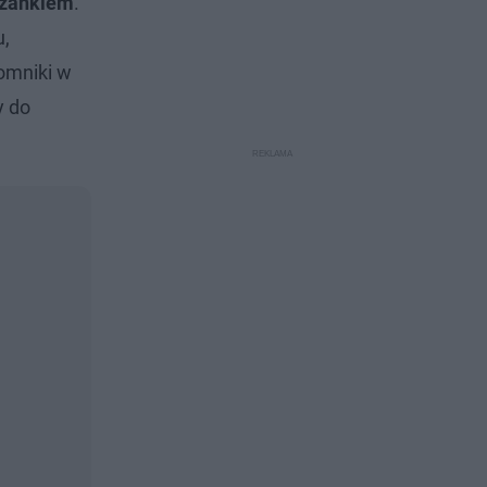
arzankiem
.
u,
pomniki w
y do