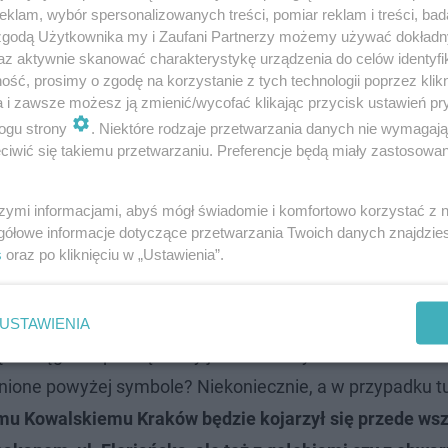
klam, wybór spersonalizowanych treści, pomiar reklam i treści, bad
 zgodą Użytkownika my i Zaufani Partnerzy możemy używać dokład
az aktywnie skanować charakterystykę urządzenia do celów identyfi
ść, prosimy o zgodę na korzystanie z tych technologii poprzez klikn
a i zawsze możesz ją zmienić/wycofać klikając przycisk ustawień pr
ogu strony
. Niektóre rodzaje przetwarzania danych nie wymagaj
iwić się takiemu przetwarzaniu. Preferencje będą miały zastosowanie
szymi informacjami, abyś mógł świadomie i komfortowo korzystać z
gółowe informacje dotyczące przetwarzania Twoich danych znajdzi
s
oraz po kliknięciu w „Ustawienia”.
USTAWIENIA
chorągiew i pieczęć. Czy jednak każdy mieszkaniec stol
nione powyżej symbole? Niekoniecznie, a w przypadku t
mu Kowalskiemu Kraków będzie kojarzył się przede wsz