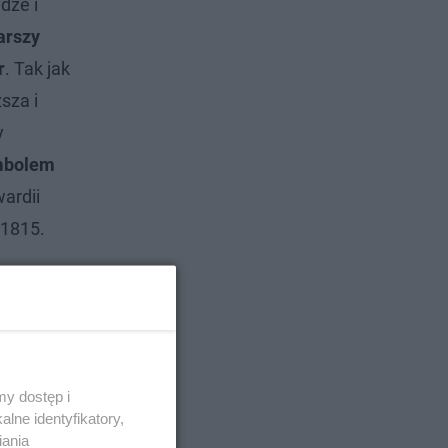
dze i
arszy
r
. Tak jak
sza i
y
mbolem
wardii
–1815.
y dostęp i
lne identyfikatory,
iania