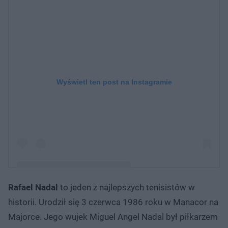
Wyświetl ten post na Instagramie
Rafael Nadal
to jeden z najlepszych tenisistów w
Post udostępniony przez Rafa Nadal (@rafaelnadal)
historii. Urodził się 3 czerwca 1986 roku w Manacor na
Majorce. Jego wujek Miguel Angel Nadal był piłkarzem