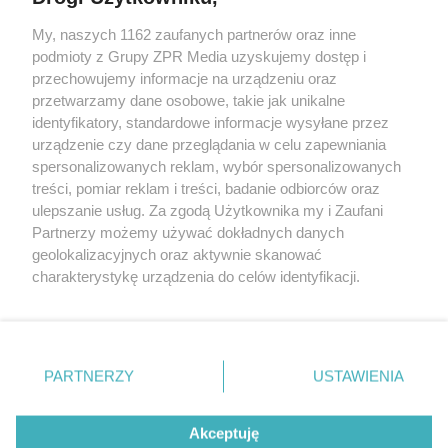
My, naszych 1162 zaufanych partnerów oraz inne
Żaden utwór zamieszczony w serwisie nie może być powielany i
podmioty z Grupy ZPR Media uzyskujemy dostęp i
rozpowszechniany lub dalej rozpowszechniany w jakikolwiek sposób (w
tym także elektroniczny lub mechaniczny) na jakimkolwiek polu
przechowujemy informacje na urządzeniu oraz
eksploatacji w jakiejkolwiek formie, włącznie z umieszczaniem w
przetwarzamy dane osobowe, takie jak unikalne
Internecie bez pisemnej zgody właściciela praw. Jakiekolwiek użycie lub
identyfikatory, standardowe informacje wysyłane przez
wykorzystanie utworów w całości lub w części z naruszeniem prawa,
tzn. bez właściwej zgody, jest zabronione pod groźbą kary i może być
urządzenie czy dane przeglądania w celu zapewniania
ścigane prawnie.
spersonalizowanych reklam, wybór spersonalizowanych
treści, pomiar reklam i treści, badanie odbiorców oraz
ulepszanie usług. Za zgodą Użytkownika my i Zaufani
Partnerzy możemy używać dokładnych danych
geolokalizacyjnych oraz aktywnie skanować
charakterystykę urządzenia do celów identyfikacji.
Ponieważ cenimy Twoją prywatność, prosimy o zgodę na
O nas
korzystanie z tych technologii poprzez kliknięcie
Informacje prawne
„Akceptuję”. Zgoda jest dobrowolna i zawsze możesz ją
zmienić/wycofać klikając przycisk ustawień prywatności
PARTNERZY
USTAWIENIA
Nasze serwisy
znajdujący się w lewym dolnym rogu strony
. Niektóre
rodzaje przetwarzania danych nie wymagają zgody
© 2026 Grupa ZPR Media
Akceptuję
użytkownika, ale masz prawo sprzeciwić się takiemu