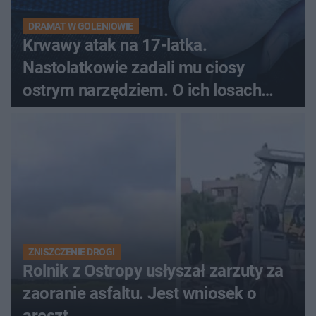
DRAMAT W GOLENIOWIE
Krwawy atak na 17-latka.
Nastolatkowie zadali mu ciosy
ostrym narzędziem. O ich losach
zdecyduje sąd rodzinny
ZNISZCZENIE DROGI
Rolnik z Ostropy usłyszał zarzuty za
zaoranie asfaltu. Jest wniosek o
areszt