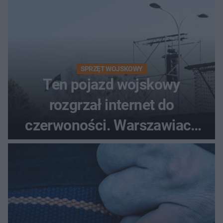
SPRZĘT WOJSKOWY
Ten pojazd wojskowy
rozgrzał internet do
czerwoności. Warszawiacy
pytali, czy to Mad Max!