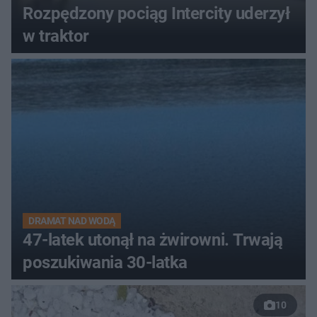
Rozpędzony pociąg Intercity uderzył
w traktor
DRAMAT NAD WODĄ
47-latek utonął na żwirowni. Trwają
poszukiwania 30-latka
10