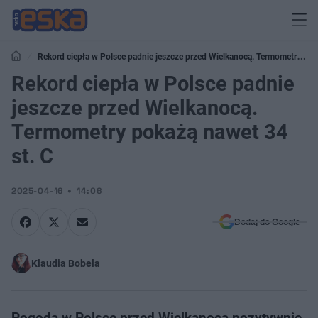
Rekord ciepła w Polsce padnie jeszcze przed Wielkanocą. Termometry
pokażą nawet 34 st. C
Rekord ciepła w Polsce padnie
jeszcze przed Wielkanocą.
Termometry pokażą nawet 34
st. C
2025-04-16
14:06
Dodaj do Google
Klaudia Bobela
Pogoda w Polsce przed Wielkanocą pozytywnie