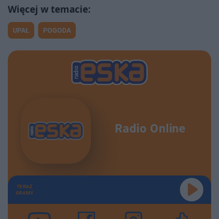
UPAŁ
POGODA
Radio Online
TERAZ
GRAMY