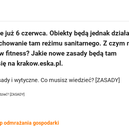
te już 6 czerwca. Obiekty będą jednak dział
zachowanie tam reżimu sanitarnego. Z czym
bów fitness? Jakie nowe zasady będą tam
ę na krakow.eska.pl.
edzieć? [ZASADY]
tap odmrażania gospodarki