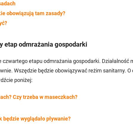
asadach
akie obowiązują tam zasady?
yć?
rty etap odmrażania gospodarki
e czwartego etapu odmrażania gospodarki. Działalność 
iłownie. Wszędzie będzie obowiązywać reżim sanitarny. O
dźcie poniżej:
sadach? Czy trzeba w maseczkach?
ak będzie wyglądało pływanie?