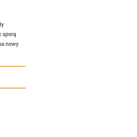
By
k sporą
 na nowy