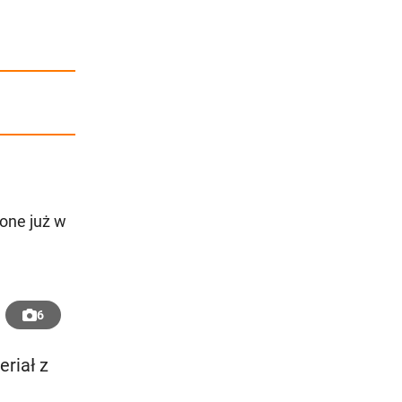
ione już w
6
riał z