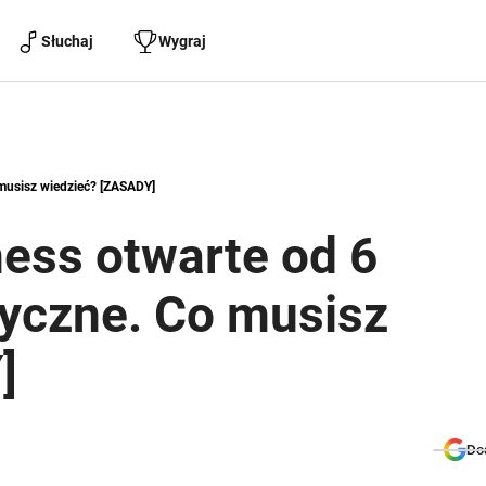
Słuchaj
Wygraj
 musisz wiedzieć? [ZASADY]
tness otwarte od 6
yczne. Co musisz
]
Do