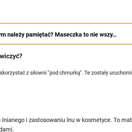
ym należy pamiętać? Maseczka to nie wszy…
ćwiczyć?
 skorzystać z siłowni "pod chmurką". Te zostały uruchom
u lnianego i zastosowaniu lnu w kosmetyce. To mate
dami.