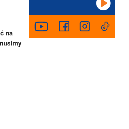
ać na
 musimy