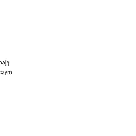
mają
 czym