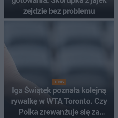
gotowania. Skorupka z jajek
zejdzie bez problemu
TENIS
Iga Świątek poznała kolejną
rywalkę w WTA Toronto. Czy
Polka zrewanżuje się za