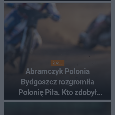
ostatnią porażkę?
ŻUŻEL
Abramczyk Polonia
Bydgoszcz rozgromiła
Polonię Piła. Kto zdobył
najwięcej punktów?