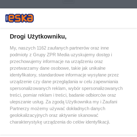
Drogi Użytkowniku,
My, naszych 1162 zaufanych partnerów oraz inne
Żaden utwór zamieszczony w serwisie nie może być powielany i
podmioty z Grupy ZPR Media uzyskujemy dostęp i
rozpowszechniany lub dalej rozpowszechniany w jakikolwiek sposób (w
tym także elektroniczny lub mechaniczny) na jakimkolwiek polu
przechowujemy informacje na urządzeniu oraz
eksploatacji w jakiejkolwiek formie, włącznie z umieszczaniem w
przetwarzamy dane osobowe, takie jak unikalne
Internecie bez pisemnej zgody właściciela praw. Jakiekolwiek użycie lub
identyfikatory, standardowe informacje wysyłane przez
wykorzystanie utworów w całości lub w części z naruszeniem prawa,
tzn. bez właściwej zgody, jest zabronione pod groźbą kary i może być
urządzenie czy dane przeglądania w celu zapewniania
ścigane prawnie.
spersonalizowanych reklam, wybór spersonalizowanych
treści, pomiar reklam i treści, badanie odbiorców oraz
ulepszanie usług. Za zgodą Użytkownika my i Zaufani
Partnerzy możemy używać dokładnych danych
geolokalizacyjnych oraz aktywnie skanować
charakterystykę urządzenia do celów identyfikacji.
Ponieważ cenimy Twoją prywatność, prosimy o zgodę na
O nas
korzystanie z tych technologii poprzez kliknięcie