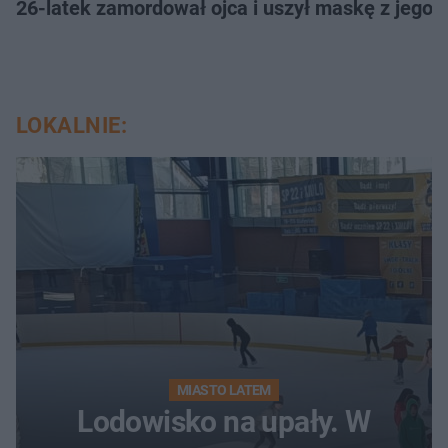
26-latek zamordował ojca i uszył maskę z jego 
LOKALNIE:
MIASTO LATEM
Lodowisko na upały. W