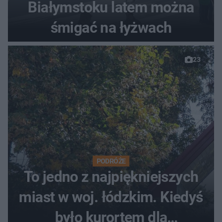
Białymstoku latem można
śmigać na łyżwach
23
PODRÓŻE
To jedno z najpiękniejszych
miast w woj. łódzkim. Kiedyś
było kurortem dla