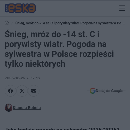
Śnieg, mróz do -14 st. C i porywisty wiatr. Pogoda na sylwestra w Polsce
rozpieści tylko niektórych
Śnieg, mróz do -14 st. C i
porywisty wiatr. Pogoda na
sylwestra w Polsce rozpieści
tylko niektórych
2025-12-25
17:13
Dodaj do Google
Klaudia Bobela
Jaka będzie pogoda na sylwestra 2025/2026?