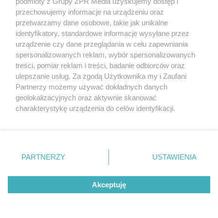
podmioty z Grupy ZPR Media uzyskujemy dostęp i
początek!
przechowujemy informacje na urządzeniu oraz
przetwarzamy dane osobowe, takie jak unikalne
identyfikatory, standardowe informacje wysyłane przez
urządzenie czy dane przeglądania w celu zapewniania
spersonalizowanych reklam, wybór spersonalizowanych
treści, pomiar reklam i treści, badanie odbiorców oraz
ulepszanie usług. Za zgodą Użytkownika my i Zaufani
Partnerzy możemy używać dokładnych danych
geolokalizacyjnych oraz aktywnie skanować
PIŁKA NOŻNA
charakterystykę urządzenia do celów identyfikacji.
Zwycięstwo Chicago Fire.
Ponieważ cenimy Twoją prywatność, prosimy o zgodę na
korzystanie z tych technologii poprzez kliknięcie
Lewandowski schodzi bez
„Akceptuję”. Zgoda jest dobrowolna i zawsze możesz ją
gola, a Messi bije rekordy
zmienić/wycofać klikając przycisk ustawień prywatności
PARTNERZY
USTAWIENIA
znajdujący się w lewym dolnym rogu strony
. Niektóre
rodzaje przetwarzania danych nie wymagają zgody
Akceptuję
użytkownika, ale masz prawo sprzeciwić się takiemu
przetwarzaniu. Preferencje będą miały zastosowanie tylko
na tej witrynie.