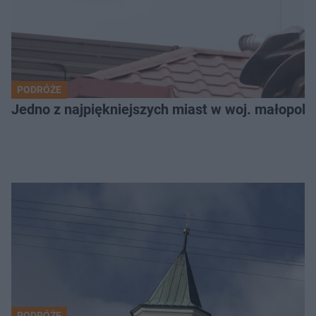
PODRÓŻE
Jedno z najpiękniejszych miast w woj. małopols
PODRÓŻE