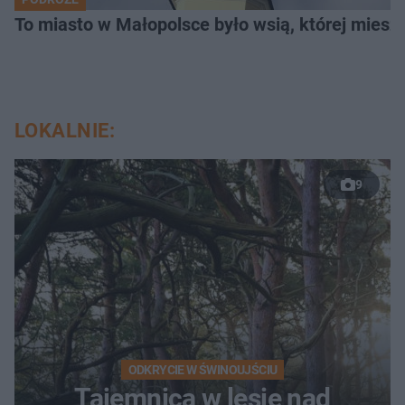
To miasto w Małopolsce było wsią, której mieszk
LOKALNIE:
9
ODKRYCIE W ŚWINOUJŚCIU
Tajemnica w lesie nad