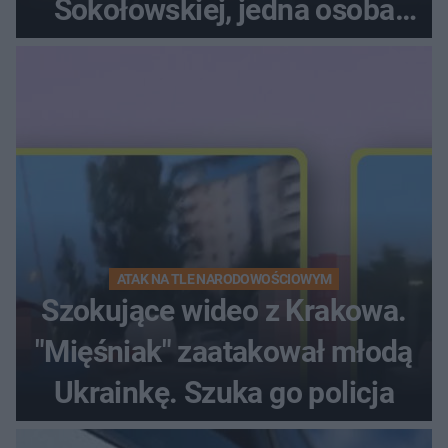
Sokołowskiej, jedna osoba
ranna!
ATAK NA TLE NARODOWOŚCIOWYM
Szokujące wideo z Krakowa.
"Mięśniak" zaatakował młodą
Ukrainkę. Szuka go policja