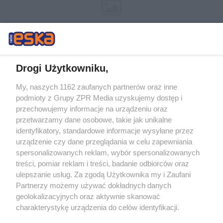
Drogi Użytkowniku,
My, naszych 1162 zaufanych partnerów oraz inne
Żaden utwór zamieszczony w serwisie nie może być powielany i
podmioty z Grupy ZPR Media uzyskujemy dostęp i
rozpowszechniany lub dalej rozpowszechniany w jakikolwiek sposób (w
przechowujemy informacje na urządzeniu oraz
tym także elektroniczny lub mechaniczny) na jakimkolwiek polu
eksploatacji w jakiejkolwiek formie, włącznie z umieszczaniem w
przetwarzamy dane osobowe, takie jak unikalne
Internecie bez pisemnej zgody właściciela praw. Jakiekolwiek użycie lub
identyfikatory, standardowe informacje wysyłane przez
wykorzystanie utworów w całości lub w części z naruszeniem prawa,
tzn. bez właściwej zgody, jest zabronione pod groźbą kary i może być
urządzenie czy dane przeglądania w celu zapewniania
ścigane prawnie.
spersonalizowanych reklam, wybór spersonalizowanych
treści, pomiar reklam i treści, badanie odbiorców oraz
ulepszanie usług. Za zgodą Użytkownika my i Zaufani
Partnerzy możemy używać dokładnych danych
geolokalizacyjnych oraz aktywnie skanować
charakterystykę urządzenia do celów identyfikacji.
Ponieważ cenimy Twoją prywatność, prosimy o zgodę na
O nas