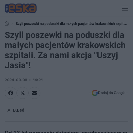
Szyli poszewki na poduszki dla małych pacjentów krakowskich szpitali.
Za nami akcja "Uszyj Jasia"!
Szyli poszewki na poduszki dla
małych pacjentów krakowskich
szpitali. Za nami akcja "Uszyj
Jasia"!
2024-09-08
14:21
Dodaj do Google
B.Bed
Od 12 lat pomagają dzieciom, przebywającym w