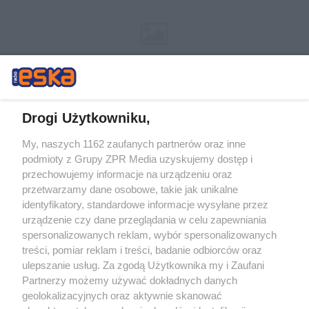
Drogi Użytkowniku,
My, naszych 1162 zaufanych partnerów oraz inne
Żaden utwór zamieszczony w serwisie nie może być powielany i
podmioty z Grupy ZPR Media uzyskujemy dostęp i
rozpowszechniany lub dalej rozpowszechniany w jakikolwiek sposób (w
tym także elektroniczny lub mechaniczny) na jakimkolwiek polu
przechowujemy informacje na urządzeniu oraz
eksploatacji w jakiejkolwiek formie, włącznie z umieszczaniem w
przetwarzamy dane osobowe, takie jak unikalne
Internecie bez pisemnej zgody właściciela praw. Jakiekolwiek użycie lub
identyfikatory, standardowe informacje wysyłane przez
wykorzystanie utworów w całości lub w części z naruszeniem prawa,
tzn. bez właściwej zgody, jest zabronione pod groźbą kary i może być
urządzenie czy dane przeglądania w celu zapewniania
ścigane prawnie.
spersonalizowanych reklam, wybór spersonalizowanych
treści, pomiar reklam i treści, badanie odbiorców oraz
ulepszanie usług. Za zgodą Użytkownika my i Zaufani
Partnerzy możemy używać dokładnych danych
geolokalizacyjnych oraz aktywnie skanować