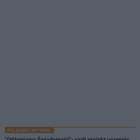
POLECANY ARTYKUŁ:
"Odżywiamy Świadomość"- czyli projekt uczennic