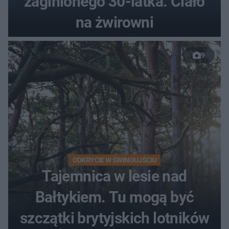
zaginionego 30-latka. Ciało
na żwirowni
9
ODKRYCIE W ŚWINOUJŚCIU
Tajemnica w lesie nad
Bałtykiem. Tu mogą być
szczątki brytyjskich lotników