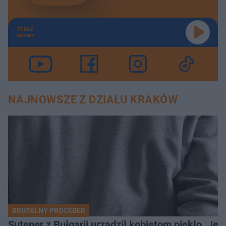
TERAZ
GRAMY
NAJNOWSZE Z DZIAŁU KRAKÓW
BRUTALNY PROCEDER
Sutener z Bułgarii urządził kobietom piekło. Jedn