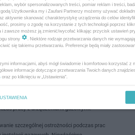
klam, wybór spersonalizowanych treści, pomiar reklam i treści, bad
 zgodą Użytkownika my i Zaufani Partnerzy możemy używać dokład
az aktywnie skanować charakterystykę urządzenia do celów identyfi
ść, prosimy o zgodę na korzystanie z tych technologii poprzez klikn
a i zawsze możesz ją zmienić/wycofać klikając przycisk ustawień pr
ocesowe z udziałem funkcjonariuszy pionu kryminalneg
ogu strony
. Niektóre rodzaje przetwarzania danych nie wymagaj
okładnych przyczyn i okoliczności, które doprowadziły do 
iwić się takiemu przetwarzaniu. Preferencje będą miały zastosowanie
szymi informacjami, abyś mógł świadomie i komfortowo korzystać z
gółowe informacje dotyczące przetwarzania Twoich danych znajdzi
żał twarzą w śniegu. Jego życie było za…
s
oraz po kliknięciu w „Ustawienia”.
USTAWIENIA
 Targu, w związku z poniedziałkowym zdarzeniem, przy
dczas pracy z urządzeniami gazowymi.
anie szczególnej ostrożności podczas prac
z instalacji gazowych. Niewłaściwe