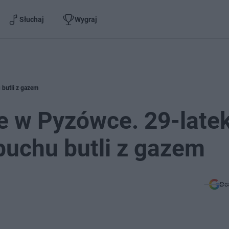
Słuchaj
Wygraj
 butli z gazem
e w Pyzówce. 29-late
buchu butli z gazem
Do