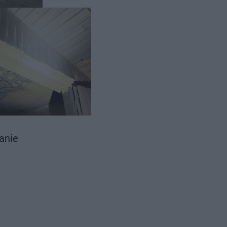
rzenia
wanie