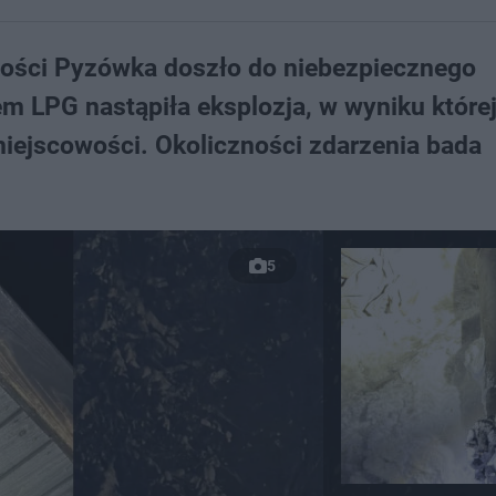
ości Pyzówka doszło do niebezpiecznego
em LPG nastąpiła eksplozja, w wyniku które
miejscowości. Okoliczności zdarzenia bada
5