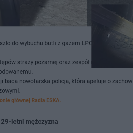
zło do wybuchu butli z gazem LPG. W wyniku zda
stępów straży pożarnej oraz zespół ratownictwa
zkodowanemu.
ji bada nowotarska policja, która apeluje o zacho
azowymi.
ronie głównej Radia ESKA.
 29-letni mężczyzna