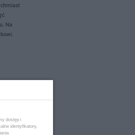
tychmiast
ęć
u. Na
tkowi.
y dostęp i
lne identyfikatory,
iania