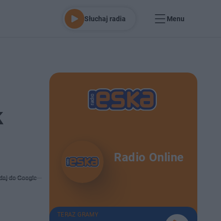
Słuchaj radia
Menu
k
Radio Online
daj do Google
TERAZ GRAMY