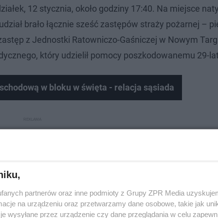
iałek, 12 stycznia, około godziny 17:40. Na miejsce na
j udział brało łącznie sześć zastępów straży pożarnej – pi
n zastęp z Jednostki Ratowniczo-Gaśniczej w Nowym Targ
dycznego, który udzielił pomocy poszkodowanemu 29-la
chodową w bloku w święta - relacja sąsiada
niku,
fanych partnerów oraz inne podmioty z Grupy ZPR Media uzyskujem
cje na urządzeniu oraz przetwarzamy dane osobowe, takie jak unika
je wysyłane przez urządzenie czy dane przeglądania w celu zapewn