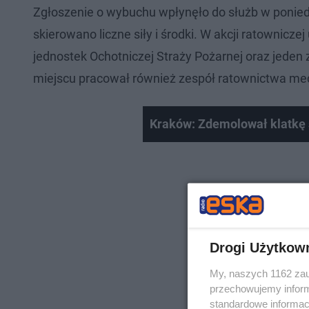
Zgłoszenie o wybuchu wpłynęło do służb w poniedz
skierowano liczne siły i środki. W akcji ratownicze
jednostek Ochotniczej Straży Pożarnej oraz jede
miejscu pracował również zespół ratownictwa me
Kraków: Zdemolował klatkę s
Drogi Użytkow
My, naszych 1162 zau
przechowujemy informa
standardowe informac