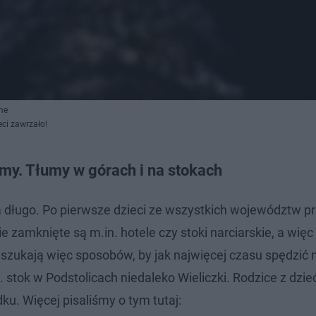
ne
eci zawrzało!
omy. Tłumy w górach i na stokach
 długo. Po pierwsze dzieci ze wszystkich województw p
e zamknięte są m.in. hotele czy stoki narciarskie, a wię
e szukają więc sposobów, by jak najwięcej czasu spędzić 
stok w Podstolicach niedaleko Wieliczki. Rodzice z dzie
ku. Więcej pisaliśmy o tym tutaj: