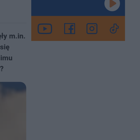
ły m.in.
się
żimu
?