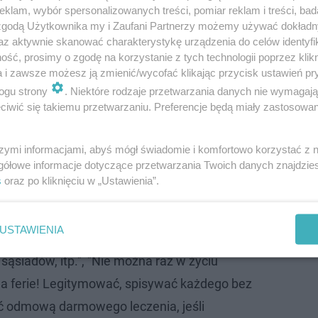
e, które w miniony weekend przeżywało prawdziwe oblę
klam, wybór spersonalizowanych treści, pomiar reklam i treści, bad
 zgodą Użytkownika my i Zaufani Partnerzy możemy używać dokład
erujących osób na Gubałówce. Widać na nim, jak większo
az aktywnie skanować charakterystykę urządzenia do celów identyfi
tarnego. Turyści nie zachowują dystansu, spacerują też 
ść, prosimy o zgodę na korzystanie z tych technologii poprzez klikn
a i zawsze możesz ją zmienić/wycofać klikając przycisk ustawień pr
o się mnóstwo komentarzy, krytykujących takie postępow
ogu strony
. Niektóre rodzaje przetwarzania danych nie wymagaj
iwić się takiemu przetwarzaniu. Preferencje będą miały zastosowanie
czymy sobie w nowym roku?
szymi informacjami, abyś mógł świadomie i komfortowo korzystać z
gółowe informacje dotyczące przetwarzania Twoich danych znajdzi
s
oraz po kliknięciu w „Ustawienia”.
 korki na Zakopiance. Tak wygląda kwaran…
USTAWIENIA
b bez maseczek?"; "Wrócą do domów i
sąsiadów, itp.", "Nie można raz w życiu
a ferie! Legitymować, spisywać każdego bez
ać odmową darmowego leczenia, jeśli