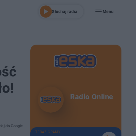
Słuchaj radia
Menu
ość
ło!
Radio Online
daj do Google
TERAZ GRAMY