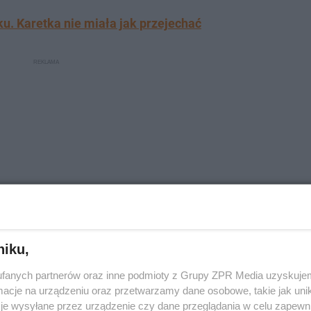
. Karetka nie miała jak przejechać
niku,
fanych partnerów oraz inne podmioty z Grupy ZPR Media uzyskujem
rzegają reżimu sanitarnego
cje na urządzeniu oraz przetwarzamy dane osobowe, takie jak unika
je wysyłane przez urządzenie czy dane przeglądania w celu zapewn