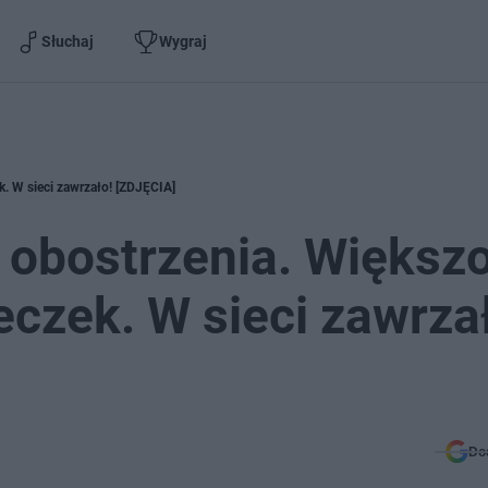
Słuchaj
Wygraj
k. W sieci zawrzało! [ZDJĘCIA]
ą obostrzenia. Większ
czek. W sieci zawrza
Do