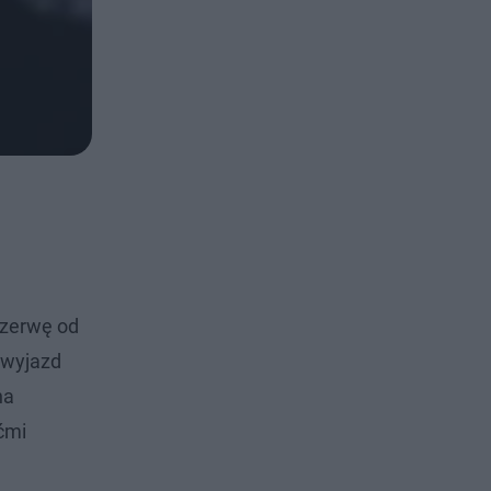
rzerwę od
c wyjazd
na
ćmi