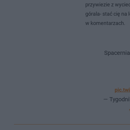
przywiezie z wycie
górala- stać cię na
w komentarzach.
Spacernia
pic.t
— Tygodni