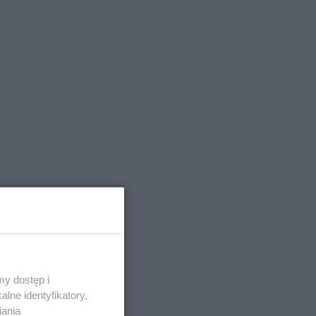
y dostęp i
lne identyfikatory,
iania