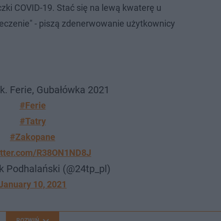
czki COVID-19. Stać się na lewą kwaterę u
 leczenie" - piszą zdenerwowanie użytkownicy
k. Ferie, Gubałówka 2021
#Ferie
#Tatry
#Zakopane
witter.com/R38ON1ND8J
k Podhalański (@24tp_pl)
January 10, 2021
ROZWIŃ