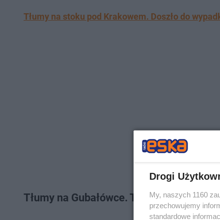
Tłumy na stoku pod Krakowem. Doszło do wypadku
Drogi Użytkow
My, naszych 1160 zau
Tłumy na Gubałówce. Turyści nie przest
przechowujemy informa
standardowe informac