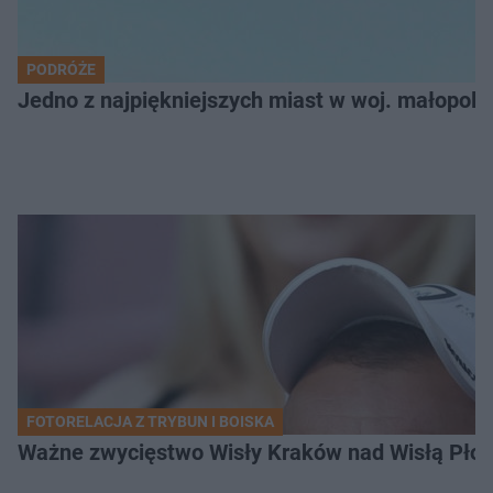
PODRÓŻE
Jedno z najpiękniejszych miast w woj. małopol
FOTORELACJA Z TRYBUN I BOISKA
Ważne zwycięstwo Wisły Kraków nad Wisłą Płoc