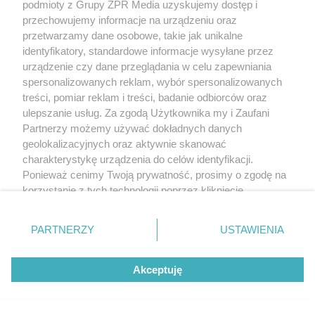
podmioty z Grupy ZPR Media uzyskujemy dostęp i
przechowujemy informacje na urządzeniu oraz
przetwarzamy dane osobowe, takie jak unikalne
identyfikatory, standardowe informacje wysyłane przez
DOMOWE TRIKI
urządzenie czy dane przeglądania w celu zapewniania
Zwilż kartkę i połóż na
spersonalizowanych reklam, wybór spersonalizowanych
parapecie. Żadna mucha nie
treści, pomiar reklam i treści, badanie odbiorców oraz
ulepszanie usług. Za zgodą Użytkownika my i Zaufani
wleci do twojego domu
Partnerzy możemy używać dokładnych danych
geolokalizacyjnych oraz aktywnie skanować
charakterystykę urządzenia do celów identyfikacji.
Ponieważ cenimy Twoją prywatność, prosimy o zgodę na
korzystanie z tych technologii poprzez kliknięcie
„Akceptuję”. Zgoda jest dobrowolna i zawsze możesz ją
zmienić/wycofać klikając przycisk ustawień prywatności
PARTNERZY
USTAWIENIA
znajdujący się w lewym dolnym rogu strony
. Niektóre
rodzaje przetwarzania danych nie wymagają zgody
Akceptuję
użytkownika, ale masz prawo sprzeciwić się takiemu
przetwarzaniu. Preferencje będą miały zastosowanie tylko
na tej witrynie.