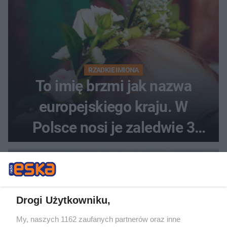
RZADKIE IMIONA
To imię brzmi jak nazwa
europejskiego kraju. W
Polsce nosi je zaledwie 3
kobiety
Drogi Użytkowniku,
My, naszych 1162 zaufanych partnerów oraz inne