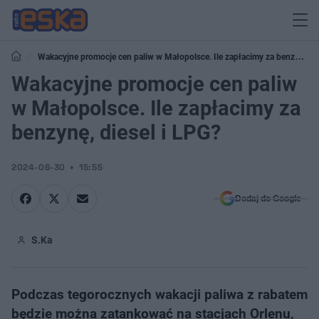
Wakacyjne promocje cen paliw w Małopolsce. Ile zapłacimy za benzynę,
diesel i LPG?
Wakacyjne promocje cen paliw
w Małopolsce. Ile zapłacimy za
benzynę, diesel i LPG?
2024-06-30
15:55
Dodaj do Google
S.Ka
Podczas tegorocznych wakacji paliwa z rabatem
będzie można zatankować na stacjach Orlenu,