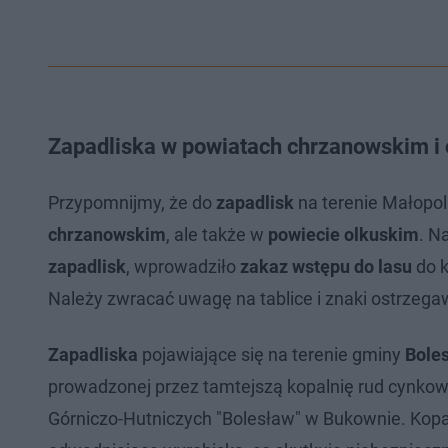
Zapadliska w powiatach chrzanowskim i o
Przypomnijmy, że do
zapadlisk
na terenie Małopol
chrzanowskim
, ale także w
powiecie olkuskim
. N
zapadlisk
, wprowadziło
zakaz wstępu do lasu
do k
Należy zwracać uwagę na tablice i znaki ostrzega
Zapadliska
pojawiające się na terenie gminy
Bole
prowadzonej przez tamtejszą kopalnię rud cynko
Górniczo-Hutniczych "Bolesław" w Bukownie. Kop