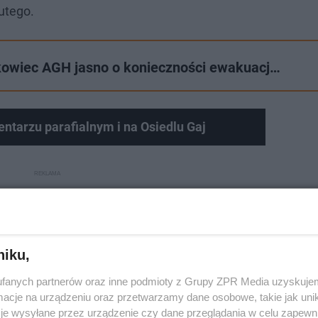
lutego.
kowiec AGH jasno o konieczności ewakuacj…
entarzu parafialnym i na Osiedlu Gaj
niku,
fanych partnerów oraz inne podmioty z Grupy ZPR Media uzyskujem
cje na urządzeniu oraz przetwarzamy dane osobowe, takie jak unika
je wysyłane przez urządzenie czy dane przeglądania w celu zapewn