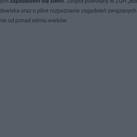
znym
zapadaniem się ziemi
. Zespół powołany w ZGH „Bo
rodowiska oraz o pilne rozpoznanie zagadnień związanych
nie od ponad ośmiu wieków.