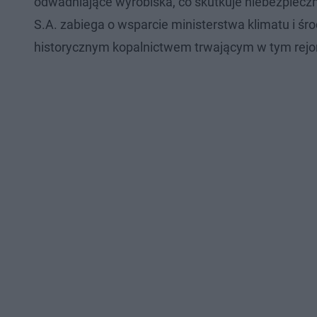
odwadniające wyrobiska, co skutkuje niebezpiec
S.A. zabiega o wsparcie ministerstwa klimatu i ś
historycznym kopalnictwem trwającym w tym rejo