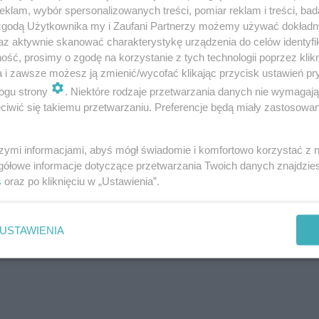
klam, wybór spersonalizowanych treści, pomiar reklam i treści, bad
 zgodą Użytkownika my i Zaufani Partnerzy możemy używać dokład
az aktywnie skanować charakterystykę urządzenia do celów identyfi
ść, prosimy o zgodę na korzystanie z tych technologii poprzez klikn
a i zawsze możesz ją zmienić/wycofać klikając przycisk ustawień pr
ogu strony
. Niektóre rodzaje przetwarzania danych nie wymagaj
iwić się takiemu przetwarzaniu. Preferencje będą miały zastosowanie
szymi informacjami, abyś mógł świadomie i komfortowo korzystać z
gółowe informacje dotyczące przetwarzania Twoich danych znajdzi
s
oraz po kliknięciu w „Ustawienia”.
USTAWIENIA