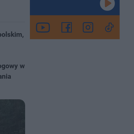
polskim,
rogowy w
ania