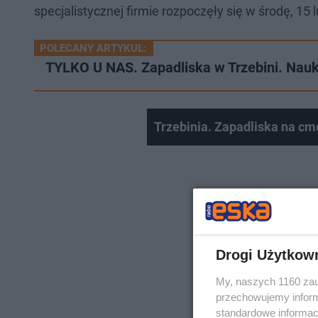
specjalistycznej firmie rozpoczęły się w środę, 15 
POLECANY ARTYKUŁ:
TYLKO U NAS. Zapadliska w Trzebini. Nau
Trzebinia. Zapadliska na cm
Drogi Użytkow
My, naszych 1160 zau
przechowujemy informa
standardowe informac