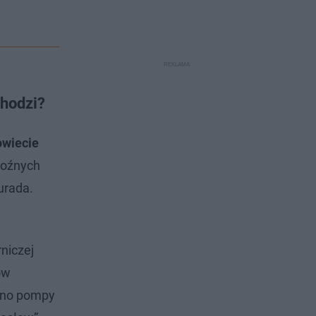
chodzi?
owiecie
roźnych
urada.
rniczej
ów
zono pompy