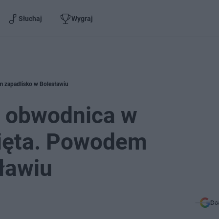
Słuchaj
Wygraj
zapadlisko w Bolesławiu
 obwodnica w
ięta. Powodem
ławiu
Do