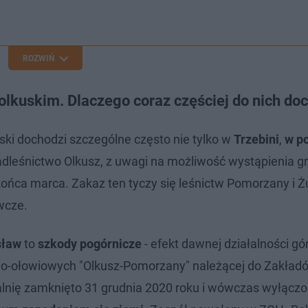
ROZWIŃ
lkuskim. Dlaczego coraz częściej do nich do
ski dochodzi szczególne często nie tylko w
Trzebini
,
w p
adleśnictwo Olkusz, z uwagi na możliwość wystąpienia g
ońca marca. Zakaz ten tyczy się leśnictw Pomorzany i Ż
wcze.
sław
to
szkody pogórnicze
- efekt dawnej działalności gó
wo-ołowiowych "Olkusz-Pomorzany" należącej do Zakład
alnię zamknięto 31 grudnia 2020 roku i wówczas wyłąc