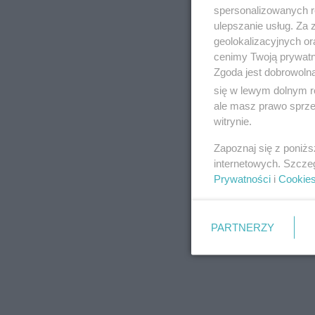
spersonalizowanych re
ulepszanie usług. Za
geolokalizacyjnych or
cenimy Twoją prywatno
Zgoda jest dobrowoln
się w lewym dolnym r
ale masz prawo sprzec
witrynie.
Zapoznaj się z poniż
internetowych. Szcze
Prywatności
i
Cookie
PARTNERZY