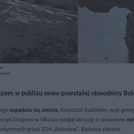
ne
polskim
azem w pobliżu nowo powstałej obwodnicy Bol
tego
zapadała się ziemia
, Krzysztof Dudziński, wójt gmi
Zarząd Drogowy w Olkuszu podjął decyzję o czasowym
wy
stycznych przez ZGH „Bolesław”. Badania zlecone