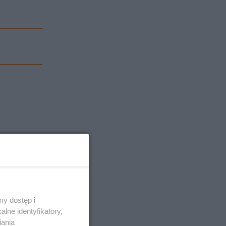
y dostęp i
lne identyfikatory,
iania