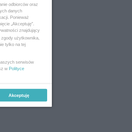
anie odbiorców oraz
nych danych
kacji. Ponieważ
ięcie „Akceptuję”.
ywatności znajdujący
ą zgody użytkownika,
 tylko na tej
 naszych serwisów
esz w
Polityce
Akceptuję