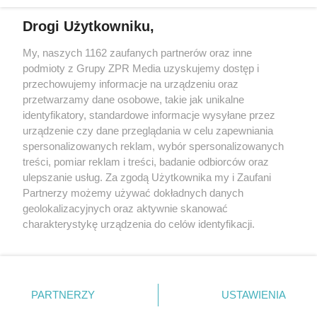
Drogi Użytkowniku,
My, naszych 1162 zaufanych partnerów oraz inne
Żaden utwór zamieszczony w serwisie nie może być powielany i
podmioty z Grupy ZPR Media uzyskujemy dostęp i
rozpowszechniany lub dalej rozpowszechniany w jakikolwiek sposób (w
tym także elektroniczny lub mechaniczny) na jakimkolwiek polu
przechowujemy informacje na urządzeniu oraz
eksploatacji w jakiejkolwiek formie, włącznie z umieszczaniem w
przetwarzamy dane osobowe, takie jak unikalne
Internecie bez pisemnej zgody właściciela praw. Jakiekolwiek użycie lub
identyfikatory, standardowe informacje wysyłane przez
wykorzystanie utworów w całości lub w części z naruszeniem prawa,
tzn. bez właściwej zgody, jest zabronione pod groźbą kary i może być
urządzenie czy dane przeglądania w celu zapewniania
ścigane prawnie.
spersonalizowanych reklam, wybór spersonalizowanych
treści, pomiar reklam i treści, badanie odbiorców oraz
ulepszanie usług. Za zgodą Użytkownika my i Zaufani
Partnerzy możemy używać dokładnych danych
geolokalizacyjnych oraz aktywnie skanować
charakterystykę urządzenia do celów identyfikacji.
Ponieważ cenimy Twoją prywatność, prosimy o zgodę na
O nas
korzystanie z tych technologii poprzez kliknięcie
Informacje prawne
„Akceptuję”. Zgoda jest dobrowolna i zawsze możesz ją
zmienić/wycofać klikając przycisk ustawień prywatności
PARTNERZY
USTAWIENIA
Nasze serwisy
znajdujący się w lewym dolnym rogu strony
. Niektóre