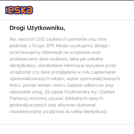
Drogi Użytkowniku,
My, naszych 1162 zaufanych partnerów oraz inne
Żaden utwór zamieszczony w serwisie nie może być powielany i
podmioty z Grupy ZPR Media uzyskujemy dostęp i
rozpowszechniany lub dalej rozpowszechniany w jakikolwiek sposób (w
tym także elektroniczny lub mechaniczny) na jakimkolwiek polu
przechowujemy informacje na urządzeniu oraz
eksploatacji w jakiejkolwiek formie, włącznie z umieszczaniem w
przetwarzamy dane osobowe, takie jak unikalne
Internecie bez pisemnej zgody właściciela praw. Jakiekolwiek użycie lub
identyfikatory, standardowe informacje wysyłane przez
wykorzystanie utworów w całości lub w części z naruszeniem prawa,
tzn. bez właściwej zgody, jest zabronione pod groźbą kary i może być
urządzenie czy dane przeglądania w celu zapewniania
ścigane prawnie.
spersonalizowanych reklam, wybór spersonalizowanych
treści, pomiar reklam i treści, badanie odbiorców oraz
ulepszanie usług. Za zgodą Użytkownika my i Zaufani
Partnerzy możemy używać dokładnych danych
geolokalizacyjnych oraz aktywnie skanować
charakterystykę urządzenia do celów identyfikacji.
Ponieważ cenimy Twoją prywatność, prosimy o zgodę na
O nas
korzystanie z tych technologii poprzez kliknięcie
Informacje prawne
„Akceptuję”. Zgoda jest dobrowolna i zawsze możesz ją