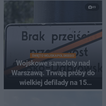
relaksu nad Jeziorem
49
Łańskim
ŚWIĘTO WOJSKA POLSKIEGO
Wojskowe samoloty nad
Warszawą. Trwają próby do
wielkiej defilady na 15
sierpnia