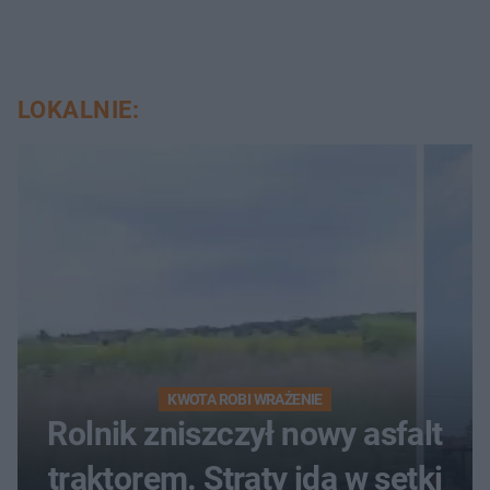
LOKALNIE:
KWOTA ROBI WRAŻENIE
Rolnik zniszczył nowy asfalt
traktorem. Straty idą w setki