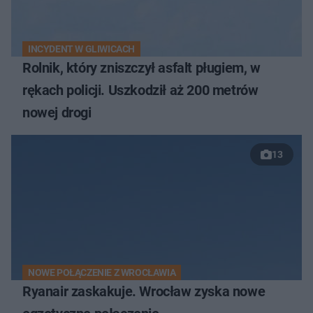
INCYDENT W GLIWICACH
Rolnik, który zniszczył asfalt pługiem, w
rękach policji. Uszkodził aż 200 metrów
nowej drogi
13
NOWE POŁĄCZENIE Z WROCŁAWIA
Ryanair zaskakuje. Wrocław zyska nowe