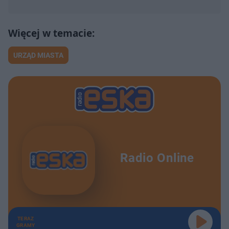
URZĄD MIASTA
Radio Online
TERAZ
GRAMY