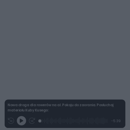
Nowa droga dla rowerów na al. Pokoju do zaorania. Posłuchaj
materiału Kuby Kusego:
L
P
P
P
-
5:39
G
o
r
r
o
z
r
a
z
z
o