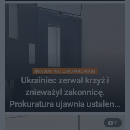
pogodowe
INCYDENT W BIELSKU PODLASKIM
Ukrainiec zerwał krzyż i
znieważył zakonnicę.
Prokuratura ujawnia ustalenia
w sprawie 26-latka
10