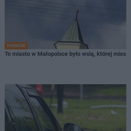
PODRÓŻE
To miasto w Małopolsce było wsią, której mieszk