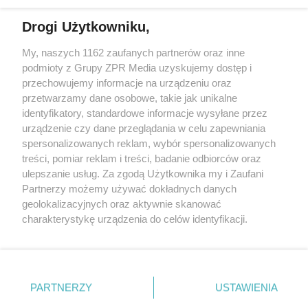
Drogi Użytkowniku,
My, naszych 1162 zaufanych partnerów oraz inne
Żaden utwór zamieszczony w serwisie nie może być powielany i
podmioty z Grupy ZPR Media uzyskujemy dostęp i
rozpowszechniany lub dalej rozpowszechniany w jakikolwiek sposób (w
tym także elektroniczny lub mechaniczny) na jakimkolwiek polu
przechowujemy informacje na urządzeniu oraz
eksploatacji w jakiejkolwiek formie, włącznie z umieszczaniem w
przetwarzamy dane osobowe, takie jak unikalne
Internecie bez pisemnej zgody właściciela praw. Jakiekolwiek użycie lub
identyfikatory, standardowe informacje wysyłane przez
wykorzystanie utworów w całości lub w części z naruszeniem prawa,
tzn. bez właściwej zgody, jest zabronione pod groźbą kary i może być
urządzenie czy dane przeglądania w celu zapewniania
ścigane prawnie.
spersonalizowanych reklam, wybór spersonalizowanych
treści, pomiar reklam i treści, badanie odbiorców oraz
ulepszanie usług. Za zgodą Użytkownika my i Zaufani
Partnerzy możemy używać dokładnych danych
geolokalizacyjnych oraz aktywnie skanować
charakterystykę urządzenia do celów identyfikacji.
Ponieważ cenimy Twoją prywatność, prosimy o zgodę na
O nas
korzystanie z tych technologii poprzez kliknięcie
Informacje prawne
„Akceptuję”. Zgoda jest dobrowolna i zawsze możesz ją
zmienić/wycofać klikając przycisk ustawień prywatności
PARTNERZY
USTAWIENIA
Nasze serwisy
znajdujący się w lewym dolnym rogu strony
. Niektóre