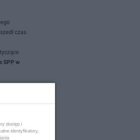
nego
yszedł czas
otyczące
ie SPP w
y dostęp i
lne identyfikatory,
iania