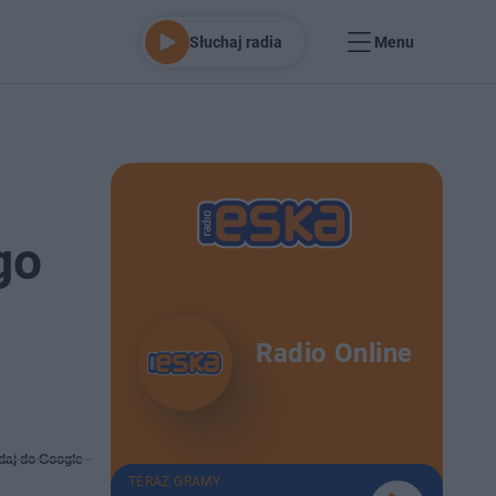
Słuchaj radia
Menu
go
Radio Online
daj do Google
TERAZ GRAMY