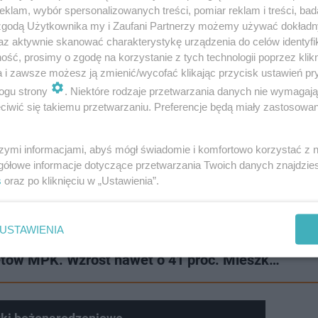
klam, wybór spersonalizowanych treści, pomiar reklam i treści, bad
 zgodą Użytkownika my i Zaufani Partnerzy możemy używać dokład
az aktywnie skanować charakterystykę urządzenia do celów identyfi
ść, prosimy o zgodę na korzystanie z tych technologii poprzez klikn
a i zawsze możesz ją zmienić/wycofać klikając przycisk ustawień pr
ogu strony
. Niektóre rodzaje przetwarzania danych nie wymagaj
kcjonowania OPP:
iwić się takiemu przetwarzaniu. Preferencje będą miały zastosowanie
i w godz. 9.00-22.00
szymi informacjami, abyś mógł świadomie i komfortowo korzystać z
gółowe informacje dotyczące przetwarzania Twoich danych znajdzi
w godz. 9.00-22.00
s
oraz po kliknięciu w „Ustawienia”.
w godz. 9.00-22.00.
USTAWIENIA
etów MPK. Wzrost nawet o 41 proc. Mieszk…