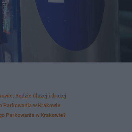
wie. Będzie dłużej i drożej
ego Parkowania w Krakowie
ego Parkowania w Krakowie?