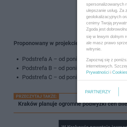
spersonalizowanych re
ulepszanie usług. Za
geolokalizacyjnych or
cenimy Twoją prywatno
Zgoda jest dobrowoln
się w lewym dolnym r
Proponowany w projekcie uchwały czas fun
ale masz prawo sprzec
witrynie.
Podstrefa A – od poniedziałku do niedziel
Zapoznaj się z poniż
internetowych. Szcze
Podstrefa B – od poniedziałku do soboty 
Prywatności
i
Cookie
Podstrefa C – od poniedziałku do soboty 
PARTNERZY
PRZECZYTAJ TAKŻE:
Kraków planuje ogromne podwyżki cen bil