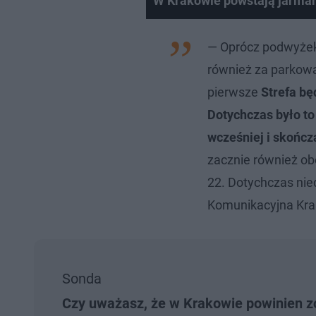
W Krakowie powstają jarma
— Oprócz podwyżek
również za parkowa
pierwsze
Strefa bę
Dotychczas było to 
wcześniej i skończ
zacznie również ob
22. Dotychczas nie
Komunikacyjna Kra
Sonda
Czy uważasz, że w Krakowie powinien 