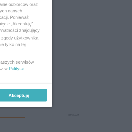
anie odbiorców oraz
nych danych
kacji. Ponieważ
ięcie „Akceptuję”.
ywatności znajdujący
ą zgody użytkownika,
 tylko na tej
 naszych serwisów
esz w
Polityce
Akceptuję