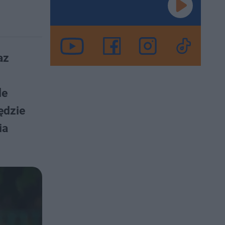
az
le
ędzie
ia