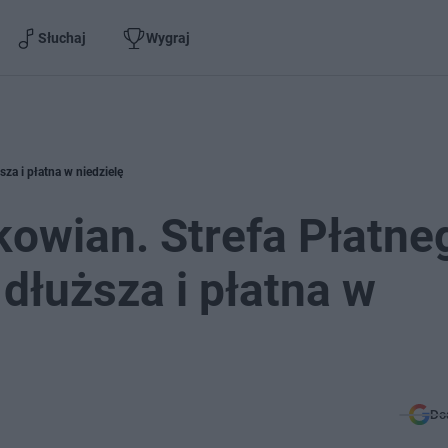
Słuchaj
Wygraj
za i płatna w niedzielę
akowian. Strefa Płatne
dłuższa i płatna w
Do