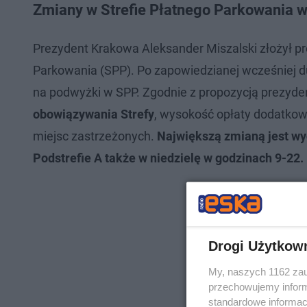
Zmiany w Strefie Płatnego Parkowania w 
Prezydent Krakowa Aleksander Miszalski złożył pr
Parkowania (SPP). Po zapowiedzianej wcześniej d
na podwyżki w SPP. Zgodnie z propozycją prezyd
obowiązywania Strefy
, wysokość opłaty dodatkowe
miejsc zastrzeżonych.
Największą zmianą jest w
Podstrefie A także w niedzielę w godzinach 9-22.
Drogi Użytkow
My, naszych 1162 zau
przechowujemy informa
standardowe informac