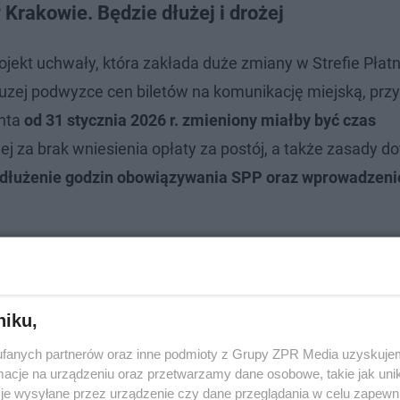
Krakowie. Będzie dłużej i drożej
ojekt uchwały, która zakłada duże zmiany w Strefie Płat
uzej podwyzce cen biletów na komunikację miejską, prz
enta
od 31 stycznia 2026 r. zmieniony miałby być czas
j za brak wniesienia opłaty za postój, a także zasady d
ydłużenie godzin obowiązywania SPP oraz wprowadzen
niku,
fanych partnerów oraz inne podmioty z Grupy ZPR Media uzyskujem
cje na urządzeniu oraz przetwarzamy dane osobowe, takie jak unika
je wysyłane przez urządzenie czy dane przeglądania w celu zapewn