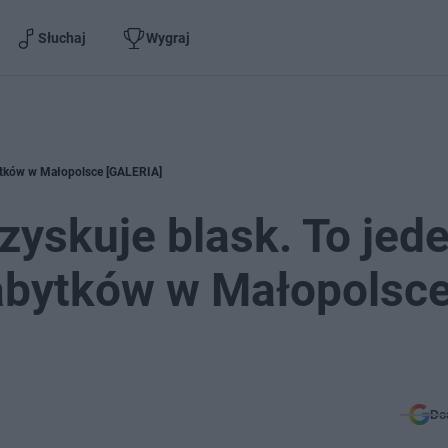
Słuchaj
Wygraj
bytków w Małopolsce [GALERIA]
yskuje blask. To jede
zabytków w Małopolsc
Do