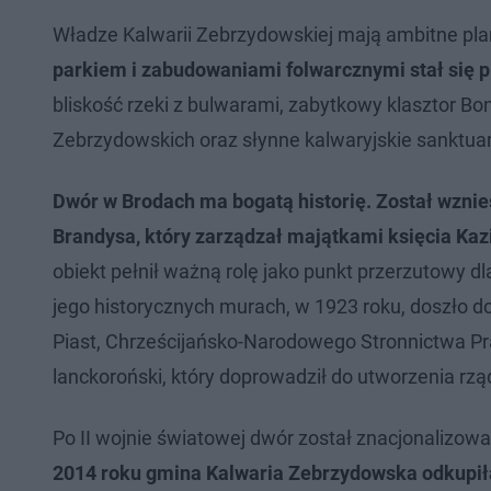
Władze Kalwarii Zebrzydowskiej mają ambitne pla
parkiem i zabudowaniami folwarcznymi stał się 
bliskość rzeki z bulwarami, zabytkowy klasztor 
Zebrzydowskich oraz słynne kalwaryjskie sanktua
Dwór w Brodach ma bogatą historię. Został wznie
Brandysa, który zarządzał majątkami księcia Kaz
obiekt pełnił ważną rolę jako punkt przerzutowy dl
jego historycznych murach, w 1923 roku, doszło do
Piast, Chrześcijańsko-Narodowego Stronnictwa P
lanckoroński, który doprowadził do utworzenia rz
Po II wojnie światowej dwór został znacjonalizow
2014 roku gmina Kalwaria Zebrzydowska odkupiła