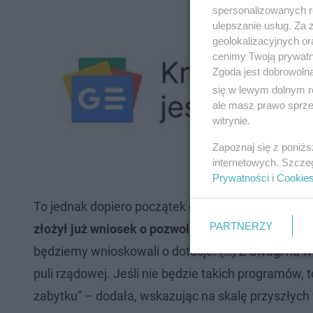
spersonalizowanych re
ulepszanie usług. Za
geolokalizacyjnych or
cenimy Twoją prywatno
Zgoda jest dobrowoln
się w lewym dolnym r
ale masz prawo sprzec
witrynie.
Zapoznaj się z poniż
internetowych. Szcze
Prywatności
i
Cookie
To jednak dopiero początek drogi do pełnej rewita
PARTNERZY
złożył już wniosek o pozwolenie na generalny re
będziemy wnioskowali o dotacje. (…) Z uwagi na 
puli rządowej. Jeśli nie będzie takich programów, 
zabytku” – dodała, wskazując na skalę przyszłyc