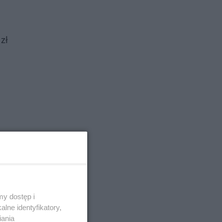
zł
y dostęp i
lne identyfikatory,
iania