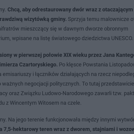
ny.
Chcą, aby odrestaurowany dwór wraz z otaczającym
prawdziwą wizytówką gminy.
Sprzyja temu malownicze o
Bonifratrów mieszczący się w dawnym dworze obronnym
rium, wpisane na listę światowego dziedzictwa UNESCO.
siony w pierwszej połowie XIX wieku przez Jana Kanteg
imierza Czartoryskiego.
Po klęsce Powstania Listopad
a emisariuszy i łączników działających na rzecz niepodle
 ważnych negocjacji politycznych. To tutaj przedstawici
racy oraz Związku Ludowo-Narodowego zawarli tzw. pak
ądu z Wincentym Witosem na czele.
any. Na jego terenie funkcjonowała między innymi wytwó
 7,5-hektarowy teren wraz z dworem, stajniami i wozo