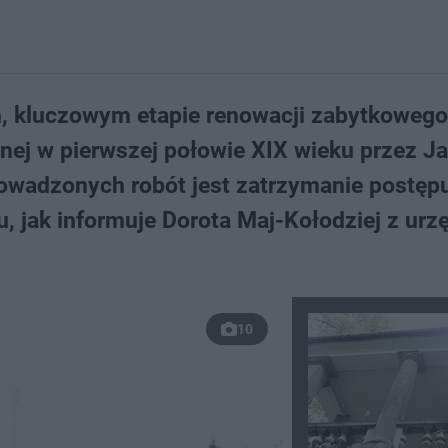
m, kluczowym etapie renowacji zabytkoweg
onej w pierwszej połowie XIX wieku przez J
wadzonych robót jest zatrzymanie postępu
u, jak informuje Dorota Maj-Kołodziej z urz
10