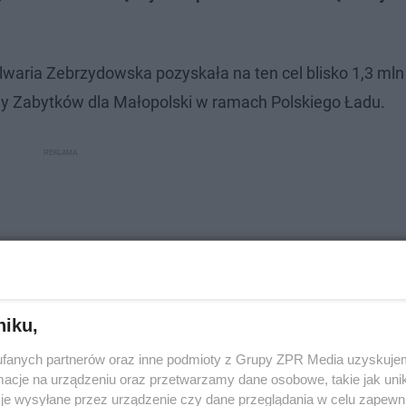
waria Zebrzydowska pozyskała na ten cel blisko 1,3 mln 
Zabytków dla Małopolski w ramach Polskiego Ładu.
niku,
fanych partnerów oraz inne podmioty z Grupy ZPR Media uzyskujem
cje na urządzeniu oraz przetwarzamy dane osobowe, takie jak unika
je wysyłane przez urządzenie czy dane przeglądania w celu zapewn