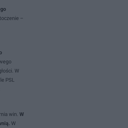
 go
toczenie –
o
owego
głości. W
ele PSL
t
rnia win.
W
wnią.
W