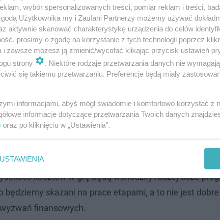
klam, wybór spersonalizowanych treści, pomiar reklam i treści, bad
 zgodą Użytkownika my i Zaufani Partnerzy możemy używać dokład
az aktywnie skanować charakterystykę urządzenia do celów identyfi
ść, prosimy o zgodę na korzystanie z tych technologii poprzez klikn
a i zawsze możesz ją zmienić/wycofać klikając przycisk ustawień pr
ogu strony
. Niektóre rodzaje przetwarzania danych nie wymagaj
iwić się takiemu przetwarzaniu. Preferencje będą miały zastosowanie
szymi informacjami, abyś mógł świadomie i komfortowo korzystać z
gółowe informacje dotyczące przetwarzania Twoich danych znajdzi
s
oraz po kliknięciu w „Ustawienia”.
lizacji. Dorota Maj-Kołodziej poinformowała również, że
s
USTAWIENIA
mont zabytku w starostwie wadowickim.
„Gdy je otrzyma
wysokość kosztów w grę będą wchodziły raczej duże prog
to będziemy skazani na prace etapami, a to nie jest dobre
h wyzwań finansowych.