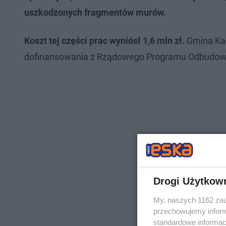
uszkodzonych fragmentów murów.
Koszt tej części prac wyniósł 1,6 mln zł.
Gmina Kal
dofinansowania z Rządowego Programu Odbudowy 
Drogi Użytkow
My, naszych 1162 zau
przechowujemy informa
standardowe informac