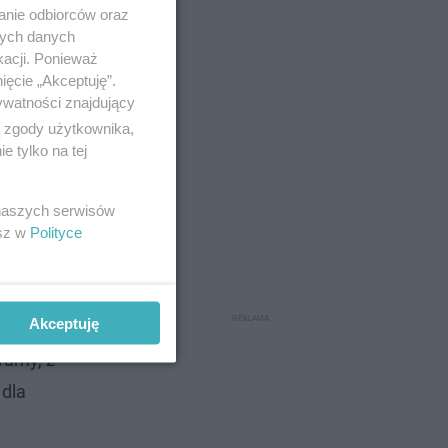
anie odbiorców oraz
nych danych
kacji. Ponieważ
ięcie „Akceptuję”.
ywatności znajdujący
ą zgody użytkownika,
 tylko na tej
 naszych serwisów
esz w
Polityce
amorząd
Akceptuję
my,
ramy, z
 dla