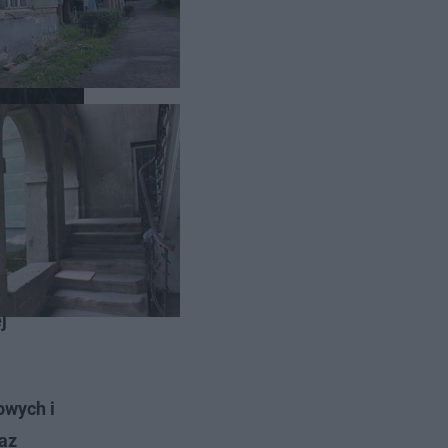
ozmowie z
j
owych i
az