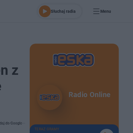
Słuchaj radia
Menu
n z
e
Radio Online
daj do Google
TERAZ GRAMY