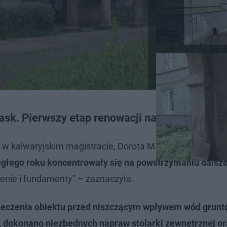
k. Pierwszy etap renowacji na finiszu
i w kalwaryjskim magistracie, Dorota Maj-Kołodziej, w r
egłego roku koncentrowały się na powstrzymaniu dalsze
enie i fundamenty” – zaznaczyła.
eczenia obiektu przed niszczącym wpływem wód grunt
 dokonano niezbędnych napraw stolarki zewnętrznej or