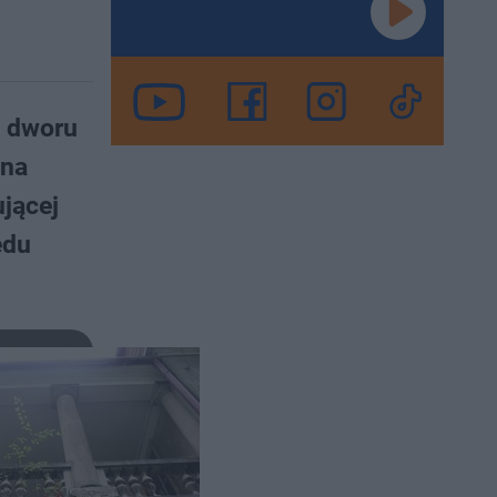
o dworu
ana
jącej
ędu