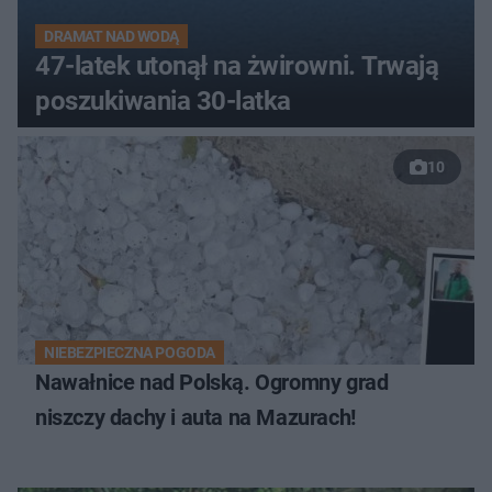
DRAMAT NAD WODĄ
47-latek utonął na żwirowni. Trwają
poszukiwania 30-latka
10
NIEBEZPIECZNA POGODA
Nawałnice nad Polską. Ogromny grad
niszczy dachy i auta na Mazurach!