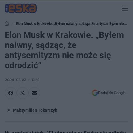
Elon Musk w Krakowie. „Byłem naiwny, sądząc, że antysemityzm nie
może się odrodzić”
Elon Musk w Krakowie. „Byłem
naiwny, sądząc, że
antysemityzm nie może się
odrodzić”
2024-01-23
8:18
Dodaj do Google
Maksymilian Tokarczyk
W poniedziałek, 22 stycznia w Krakowie odbyła