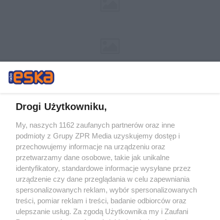
Drogi Użytkowniku,
My, naszych 1162 zaufanych partnerów oraz inne
Żaden utwór zamieszczony w serwisie nie może być powielany i
podmioty z Grupy ZPR Media uzyskujemy dostęp i
rozpowszechniany lub dalej rozpowszechniany w jakikolwiek sposób (w
przechowujemy informacje na urządzeniu oraz
tym także elektroniczny lub mechaniczny) na jakimkolwiek polu
eksploatacji w jakiejkolwiek formie, włącznie z umieszczaniem w
przetwarzamy dane osobowe, takie jak unikalne
Internecie bez pisemnej zgody właściciela praw. Jakiekolwiek użycie lub
identyfikatory, standardowe informacje wysyłane przez
wykorzystanie utworów w całości lub w części z naruszeniem prawa,
tzn. bez właściwej zgody, jest zabronione pod groźbą kary i może być
urządzenie czy dane przeglądania w celu zapewniania
ścigane prawnie.
spersonalizowanych reklam, wybór spersonalizowanych
treści, pomiar reklam i treści, badanie odbiorców oraz
ulepszanie usług. Za zgodą Użytkownika my i Zaufani