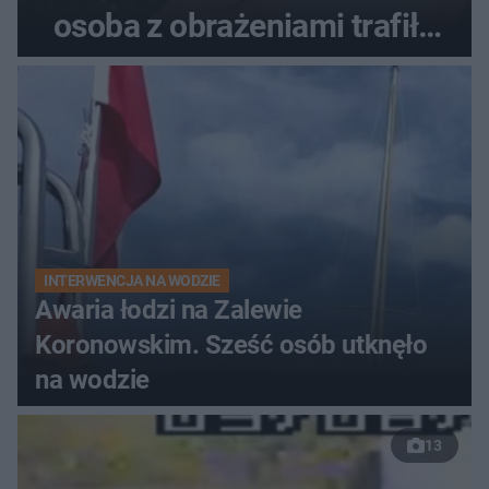
osoba z obrażeniami trafiła
do szpitala
INTERWENCJA NA WODZIE
Awaria łodzi na Zalewie
Koronowskim. Sześć osób utknęło
na wodzie
13