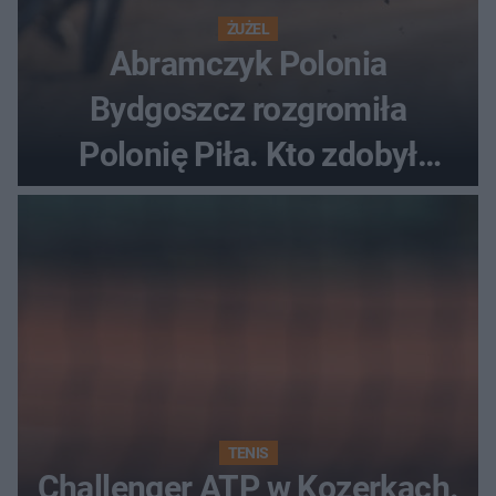
ŻUŻEL
Abramczyk Polonia
Bydgoszcz rozgromiła
Polonię Piła. Kto zdobył
najwięcej punktów?
TENIS
Challenger ATP w Kozerkach.