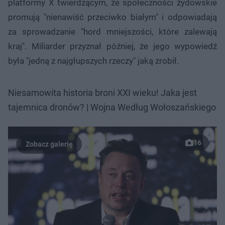
platformy X twierdzącym, że społeczności żydowskie
promują "nienawiść przeciwko białym" i odpowiadają
za sprowadzanie "hord mniejszości, które zalewają
kraj". Miliarder przyznał później, że jego wypowiedź
była "jedną z najgłupszych rzeczy" jaką zrobił.
Niesamowita historia broni XXI wieku! Jaka jest
tajemnica dronów? | Wojna Według Wołoszańskiego
16