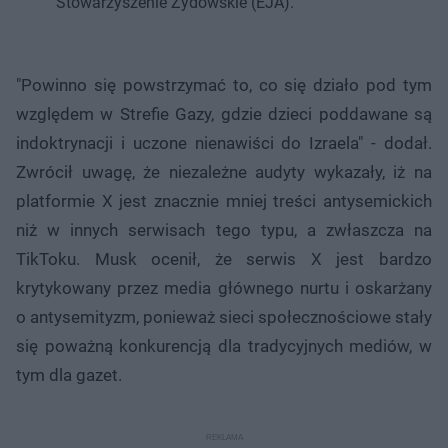
Stowarzyszenie Żydowskie (EJA).
"Powinno się powstrzymać to, co się działo pod tym
względem w Strefie Gazy, gdzie dzieci poddawane są
indoktrynacji i uczone nienawiści do Izraela" - dodał.
Zwrócił uwagę, że niezależne audyty wykazały, iż na
platformie X jest znacznie mniej treści antysemickich
niż w innych serwisach tego typu, a zwłaszcza na
TikToku. Musk ocenił, że serwis X jest bardzo
krytykowany przez media głównego nurtu i oskarżany
o antysemityzm, ponieważ sieci społecznościowe stały
się poważną konkurencją dla tradycyjnych mediów, w
tym dla gazet.