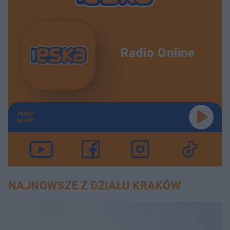
Radio Online
TERAZ
GRAMY
NAJNOWSZE Z DZIAŁU KRAKÓW