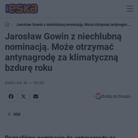
Jarosław Gowin z niechlubną nominacją. Może otrzymać antynagrodę za
klimatyczną bzdurę roku
Jarosław Gowin z niechlubną
nominacją. Może otrzymać
antynagrodę za klimatyczną
bzdurę roku
2020-02-10
15:30
Dodaj do Google
NM
Poznaliśmy nominacje do antynagrody za