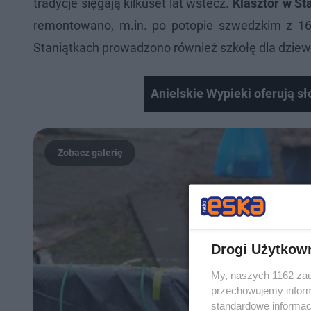
tradycje sięgają kilkuset lat wstecz.
Klasztor w St
remontowano, m.in. po potopie szwedzkim z 16
Staniątkach prowadzono również szkołę dla dziew
Anielskie Wypieki oferują sł
Drogi Użytkow
My, naszych 1162 zau
przechowujemy informa
standardowe informac