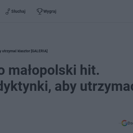
Słuchaj
Wygraj
by utrzymać klasztor [GALERIA]
o małopolski hit.
yktynki, aby utrzyma
Do