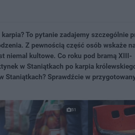
 karpia? To pytanie zadajemy szczególnie p
odzenia. Z pewnością część osób wskaże n
st niemal kultowe. Co roku pod bramą XIII-
ynek w Staniątkach po karpia królewskieg
arp w Staniątkach? Sprawdźcie w przygotowa
51