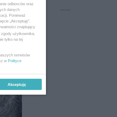
anie odbiorców oraz
nych danych
kacji. Ponieważ
ięcie „Akceptuję”.
ywatności znajdujący
ą zgody użytkownika,
 tylko na tej
 naszych serwisów
esz w
Polityce
Akceptuję