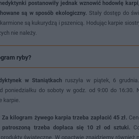
nedyktynki postanowiły jednak wznowić hodowlę karpi
chowane są w sposób ekologiczny.
Stały dostęp do św
karmione są kukurydzą i pszenicą. Hodując karpie siostr
ych nie należy.
logram ryby?
dyktynek w Staniątkach
ruszyła w piątek, 6 grudni
poniedziałku do soboty w godz. od 9:00 do 16:30. 
e karpie.
?
Za kilogram żywego karpia trzeba zapłacić 45 zł.
Cena
 patroszoną trzeba dopłaca się 10 zł od sztuki.
Co
e produkty świąteczne. W opactwie znajdziemy również m