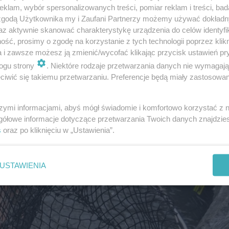
klam, wybór spersonalizowanych treści, pomiar reklam i treści, bad
 zgodą Użytkownika my i Zaufani Partnerzy możemy używać dokład
az aktywnie skanować charakterystykę urządzenia do celów identyfi
ść, prosimy o zgodę na korzystanie z tych technologii poprzez klikn
a i zawsze możesz ją zmienić/wycofać klikając przycisk ustawień pr
ogu strony
. Niektóre rodzaje przetwarzania danych nie wymagaj
iwić się takiemu przetwarzaniu. Preferencje będą miały zastosowanie
szymi informacjami, abyś mógł świadomie i komfortowo korzystać z
gółowe informacje dotyczące przetwarzania Twoich danych znajdzi
s
oraz po kliknięciu w „Ustawienia”.
USTAWIENIA