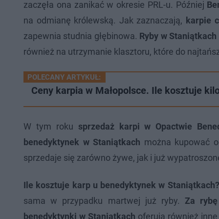
zaczęła ona zanikać w okresie PRL-u. Później
Be
na odmianę królewską. Jak zaznaczają,
karpie 
zapewnia studnia głębinowa.
Ryby w Staniątkach
również na utrzymanie klasztoru, które do najtańsz
POLECANY ARTYKUŁ:
Ceny karpia w Małopolsce. Ile kosztuje ki
W tym roku
sprzedaż karpi w Opactwie Bene
benedyktynek w Staniątkach
można kupować od 
sprzedaje się zarówno żywe, jak i już wypatroszon
Ile kosztuje karp u benedyktynek w Staniątkach
sama w przypadku martwej już ryby.
Za rybę
benedyktynki w Staniątkach
oferują również inn