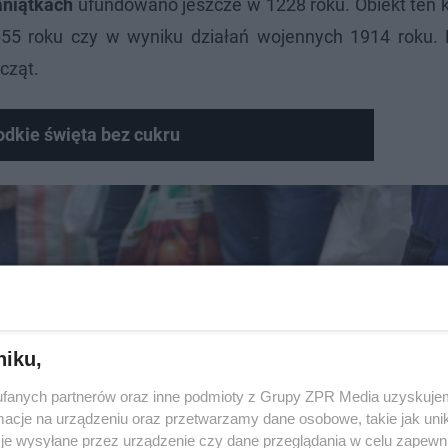
aniątkach
ufundowano jeszcze w 1228 roku. Obiekt ten k
55 roku czy w wyniku działań wojennych 1914 roku.
cząt.
odkie święta bez cukru
niku,
fanych partnerów oraz inne podmioty z Grupy ZPR Media uzyskujem
cje na urządzeniu oraz przetwarzamy dane osobowe, takie jak unika
je wysyłane przez urządzenie czy dane przeglądania w celu zapewn