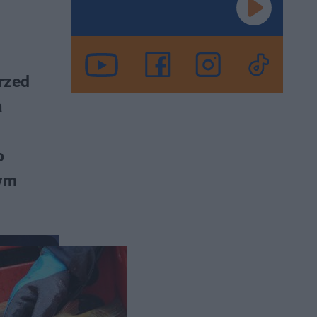
rzed
a
o
nym