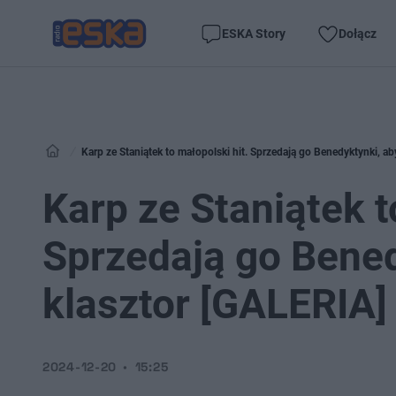
ESKA Story
Dołącz
Karp ze Staniątek to małopolski hit. Sprzedają go Benedyktynki, a
Karp ze Staniątek t
Sprzedają go Bened
klasztor [GALERIA]
2024-12-20
15:25