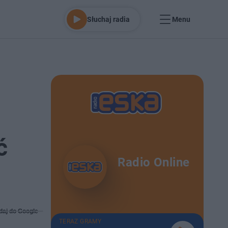
Słuchaj radia
Menu
ć
Radio Online
daj do Google
TERAZ GRAMY