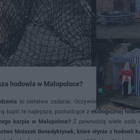
psza hodowla w Małopolsce?
dzenia
to niełatwe zadanie. Oczywiście ryby te są p
my kupić te najlepsze, pochodzące z
ekologicznej hodow
szego karpia w Małopolsce?
Z pewnością wiele osób 
actwo Mniszek Benedyktynek, które słynie z hodowli k