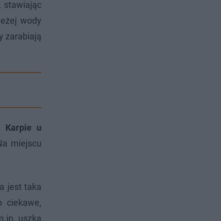
, stawiając
ieżej wody
y zarabiają
a.
Karpie u
Na miejscu
 jest taka
 ciekawe,
.in. uszka