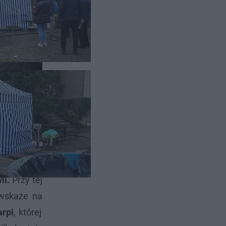
owszechnie
li.
Przy tej
wskaże na
arpi
, której