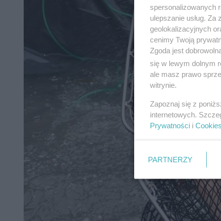
spersonalizowanych re
ulepszanie usług. Za
geolokalizacyjnych or
cenimy Twoją prywatno
Zgoda jest dobrowoln
się w lewym dolnym r
ale masz prawo sprzec
witrynie.
Zapoznaj się z poniż
internetowych. Szcze
Prywatności
i
Cookie
PARTNERZY