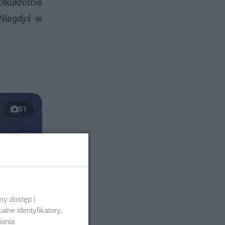
ilkukrotnie
 Niegdyś w
51
y dostęp i
lne identyfikatory,
iania