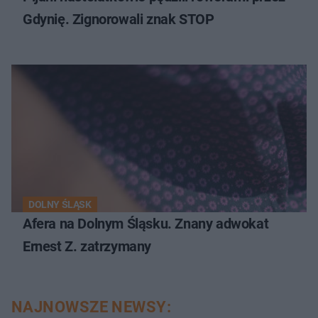
Gdynię. Zignorowali znak STOP
DOLNY ŚLĄSK
Afera na Dolnym Śląsku. Znany adwokat
Ernest Z. zatrzymany
NAJNOWSZE NEWSY: