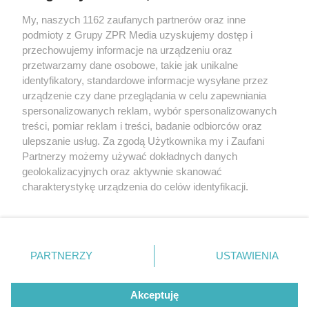
My, naszych 1162 zaufanych partnerów oraz inne
Żaden utwór zamieszczony w serwisie nie może być powielany i
podmioty z Grupy ZPR Media uzyskujemy dostęp i
rozpowszechniany lub dalej rozpowszechniany w jakikolwiek sposób (w
przechowujemy informacje na urządzeniu oraz
tym także elektroniczny lub mechaniczny) na jakimkolwiek polu
eksploatacji w jakiejkolwiek formie, włącznie z umieszczaniem w
przetwarzamy dane osobowe, takie jak unikalne
Internecie bez pisemnej zgody właściciela praw. Jakiekolwiek użycie lub
identyfikatory, standardowe informacje wysyłane przez
wykorzystanie utworów w całości lub w części z naruszeniem prawa,
tzn. bez właściwej zgody, jest zabronione pod groźbą kary i może być
urządzenie czy dane przeglądania w celu zapewniania
ścigane prawnie.
spersonalizowanych reklam, wybór spersonalizowanych
treści, pomiar reklam i treści, badanie odbiorców oraz
ulepszanie usług. Za zgodą Użytkownika my i Zaufani
Partnerzy możemy używać dokładnych danych
geolokalizacyjnych oraz aktywnie skanować
charakterystykę urządzenia do celów identyfikacji.
Ponieważ cenimy Twoją prywatność, prosimy o zgodę na
O nas
korzystanie z tych technologii poprzez kliknięcie
Informacje prawne
„Akceptuję”. Zgoda jest dobrowolna i zawsze możesz ją
zmienić/wycofać klikając przycisk ustawień prywatności
PARTNERZY
USTAWIENIA
Nasze serwisy
znajdujący się w lewym dolnym rogu strony
. Niektóre
rodzaje przetwarzania danych nie wymagają zgody
© 2026 Grupa ZPR Media
Akceptuję
użytkownika, ale masz prawo sprzeciwić się takiemu