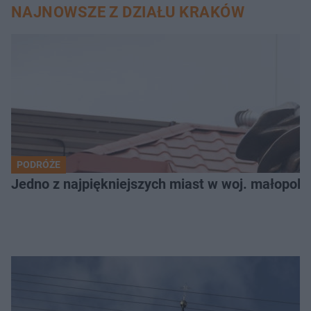
NAJNOWSZE Z DZIAŁU KRAKÓW
PODRÓŻE
Jedno z najpiękniejszych miast w woj. małopols