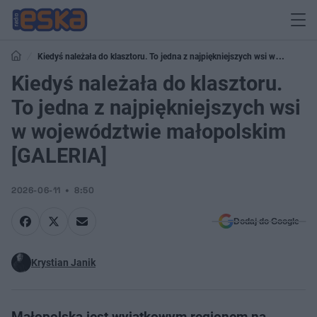
Kiedyś należała do klasztoru. To jedna z najpiękniejszych wsi w
województwie małopolskim [GALERIA]
Kiedyś należała do klasztoru.
To jedna z najpiękniejszych wsi
w województwie małopolskim
[GALERIA]
2026-06-11
8:50
Dodaj do Google
Krystian Janik
Małopolska jest wyjątkowym regionem na