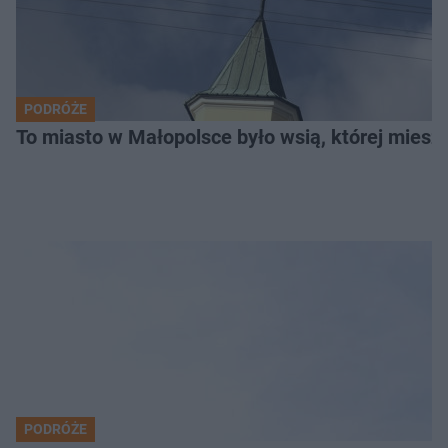
PODRÓŻE
To miasto w Małopolsce było wsią, której mieszk
PODRÓŻE