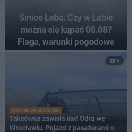
Sinice Łeba. Czy w Łebie
można się kąpać 08.08?
Flaga, warunki pogodowe
10
WYPADEK WE WROCŁAWIU
Taksówka zawisła nad Odrą we
Wrocławiu. Pojazd z pasażerami o