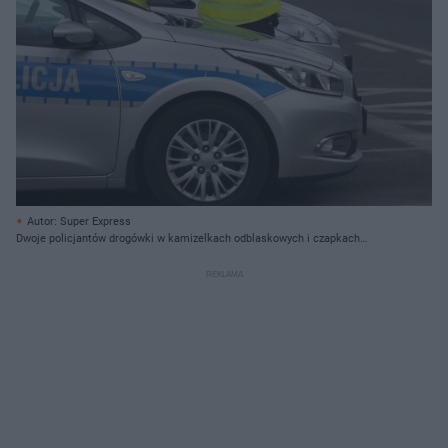
Autor: Super Express
Dwoje policjantów drogówki w kamizelkach odblaskowych i czapkach
policyjnych, stojących przy srebrnych radiowozach z napisem "POLICJA" na
boku, z ruchliwą ulicą w tle. Temat zmian w przepisach drogowych i nowych
mandatach przeczytasz na Super Biznes.