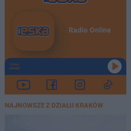
Radio Online
TERAZ
GRAMY
NAJNOWSZE Z DZIAŁU KRAKÓW