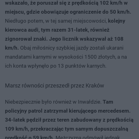
wskazało, że poruszał się z prędkością 102 km/h w
miejscu, gdzie obowiązuje ograniczenie do 50 km/h.
Niedługo potem, w tej samej miejscowości,
kolejny
kierowca audi, tym razem 31-latek, również
zignorował znaki. Jego licznik wskazywał aż 108
km/h.
Obaj miłośnicy szybkiej jazdy zostali ukarani
mandatami karnymi w wysokości 1500 złotych, a na
ich konta wpłynęło po 13 punktów karnych.
Marsz równości przeszedł przez Kraków
Niebezpiecznie było również w Inwałdzie.
Tam
policyjny patrol zatrzymał kierującego mercedesem.
34-latek pędził przez teren zabudowany z prędkością
109 km/h, przekraczając tym samym dopuszczalną
prędkość o 59 km/h.
Mężczyzna odmówił jednak