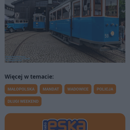
MAŁOPOLSKA
MANDAT
WADOWICE
POLICJA
DŁUGI WEEKEND