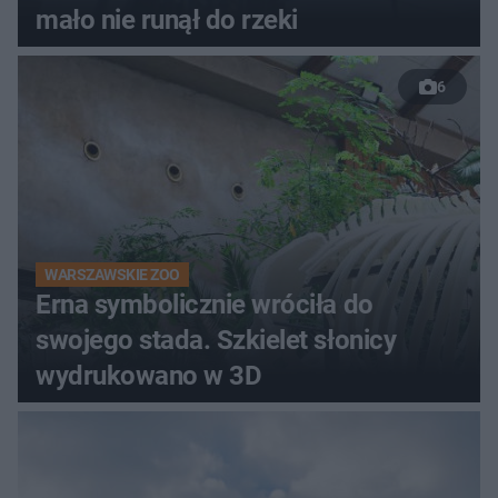
mało nie runął do rzeki
6
WARSZAWSKIE ZOO
Erna symbolicznie wróciła do
swojego stada. Szkielet słonicy
wydrukowano w 3D