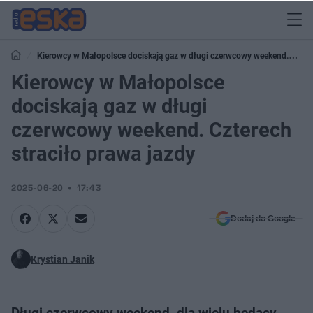
Kierowcy w Małopolsce dociskają gaz w długi czerwcowy weekend.
Czterech straciło prawa jazdy
Kierowcy w Małopolsce
dociskają gaz w długi
czerwcowy weekend. Czterech
straciło prawa jazdy
2025-06-20
17:43
Dodaj do Google
Krystian Janik
Długi czerwcowy weekend, dla wielu będący