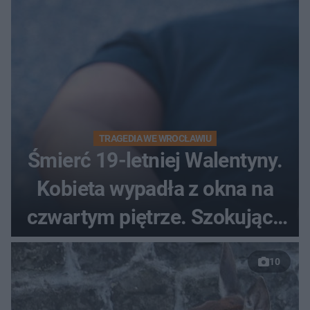
TRAGEDIA WE WROCŁAWIU
Śmierć 19-letniej Walentyny.
Kobieta wypadła z okna na
czwartym piętrze. Szokujące
nagranie trafiło do sieci
10