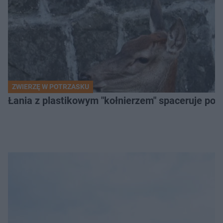
ZWIERZĘ W POTRZASKU
Łania z plastikowym "kołnierzem" spaceruje po s