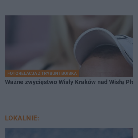
FOTORELACJA Z TRYBUN I BOISKA
Ważne zwycięstwo Wisły Kraków nad Wisłą Płoc
LOKALNIE: