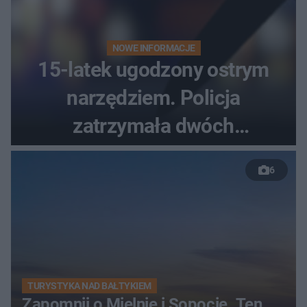
NOWE INFORMACJE
15-latek ugodzony ostrym
narzędziem. Policja
zatrzymała dwóch
nastolatków
6
TURYSTYKA NAD BAŁTYKIEM
Zapomnij o Mielnie i Sopocie. Ten