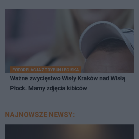
FOTORELACJA Z TRYBUN I BOISKA
Ważne zwycięstwo Wisły Kraków nad Wisłą
Płock. Mamy zdjęcia kibiców
NAJNOWSZE NEWSY: