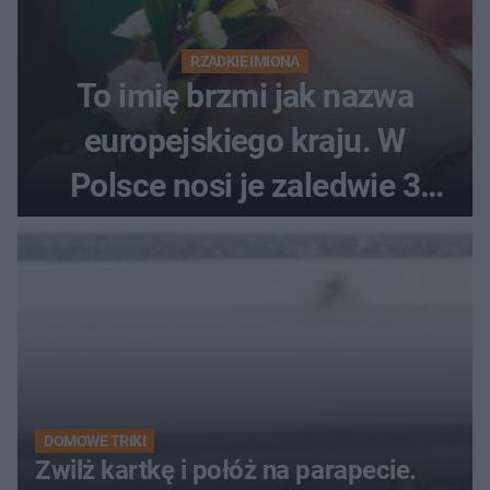
RZADKIE IMIONA
To imię brzmi jak nazwa
europejskiego kraju. W
Polsce nosi je zaledwie 3
kobiety
DOMOWE TRIKI
Zwilż kartkę i połóż na parapecie.