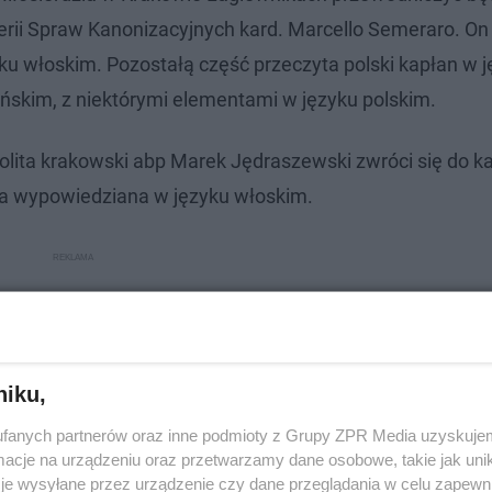
terii Spraw Kanonizacyjnych kard. Marcello Semeraro. On
yku włoskim. Pozostałą część przeczyta polski kapłan w 
ińskim, z niektórymi elementami w języku polskim.
olita krakowski abp Marek Jędraszewski zwróci się do ka
śba wypowiedziana w języku włoskim.
niku,
fanych partnerów oraz inne podmioty z Grupy ZPR Media uzyskujem
cje na urządzeniu oraz przetwarzamy dane osobowe, takie jak unika
je wysyłane przez urządzenie czy dane przeglądania w celu zapewn