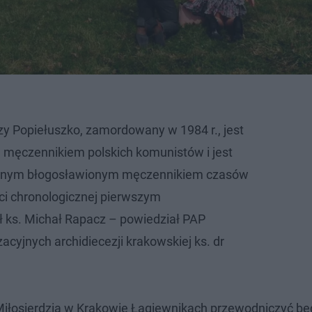
rzy Popiełuszko, zamordowany w 1984 r., jest
 męczennikiem polskich komunistów i jest
onym błogosławionym męczennikiem czasów
ści chronologicznej pierwszym
ks. Michał Rapacz – powiedział PAP
zacyjnych archidiecezji krakowskiej ks. dr
Miłosierdzia w Krakowie Łagiewnikach przewodniczyć bę