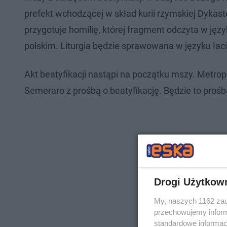
prefekt wchodzącej w skład kurii rzymskiej Dykas
przygotuje homilię, której fragment odczyta w jęz
polskim. Liturgia będzie sprawowana w języku łac
Akt beatyfikacji nastąpi na początku mszy. Metrop
Semeraro z prośbą o beatyfikację. Będzie to pro
Drogi Użytkow
My, naszych 1162 zau
przechowujemy informa
standardowe informac