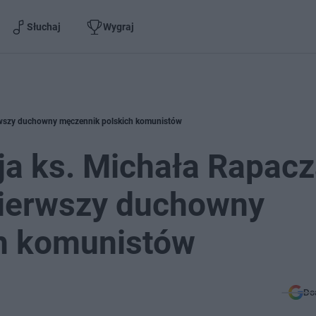
Słuchaj
Wygraj
erwszy duchowny męczennik polskich komunistów
ja ks. Michała Rapac
pierwszy duchowny
h komunistów
Do