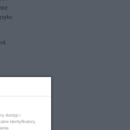
 też
języku
rd.
y dostęp i
lne identyfikatory,
iania