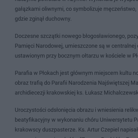
gałązkami oliwnymi, co symbolizuje męczeństwo, a
gdzie zginął duchowny.
Doczesne szczątki nowego błogosławionego, pozy
Pamięci Narodowej, umieszczone są w centralnej cz
ustawionym przy bocznym ołtarzu w kościele w Pł
Parafia w Płokach jest głównym miejscem kultu now
obraz trafią do Parafii Narodzenia Najświętszej 
archidiecezji krakowskiej ks. Łukasz Michalczewsk
Uroczystości odsłonięcia obrazu i wniesienia reli
beatyfikacyjny w wykonaniu chóru Uniwersytetu Pa
krakowscy duszpasterze. Ks. Artur Czepiel napis