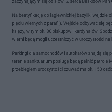
zaczynającym się od słów "Z serca Beskidów Pan 
Na beatyfikację do łagiewnickiej bazyliki wejdzie ok
pięciu wiernych z parafii). Wejście odbywać się bę
księży, w tym ok. 30 biskupów i kardynałów. Spodz
wierni będą mogli uczestniczyć w uroczystości na 
Parkingi dla samochodów i autokarów znajdą się p
terenie sanktuarium posługę będą pełnić patrole
przebiegiem uroczystości czuwać ma ok. 150 osób, 