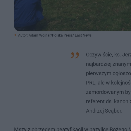
Autor: Adam Wojnar/Polska Press/ East News
Oczywiście, ks. Je
najbardziej znanym
pierwszym ogłosz
PRL, ale w kolejno
zamordowanym był 
referent ds. kanoni
Andrzej Scąber.
Mszy z obrzędem beatyfikacji w bazylice Bożego 