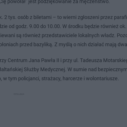
Cię powołał" jest podziękowanie za męczeństwo.
. 2 tys. osób z biletami – to wierni zgłoszeni przez paraf
dzie od godz. 9.00 do 10.00. W środku będzie również ok.
iewani są również przedstawiciele lokalnych władz. Pozo
błoniach przed bazyliką. Z myślą o nich działać mają dwa
rzy Centrum Jana Pawła II i przy ul. Tadeusza Motarskie
 Maltańskiej Służby Medycznej. W sumie nad bezpieczny
w tym policjanci, strażacy, harcerze i wolontariusze.