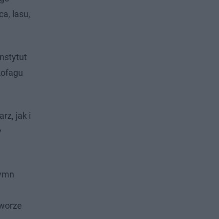
a, lasu,
nstytut
kofagu
z, jak i
y
hymn
tworze