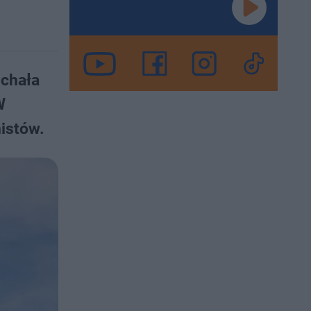
ichała
W
istów.