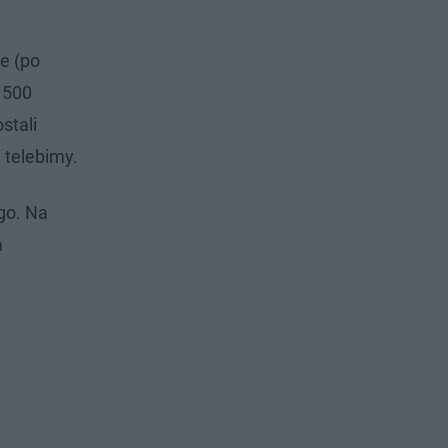
ie (po
 500
stali
 telebimy.
go. Na
m