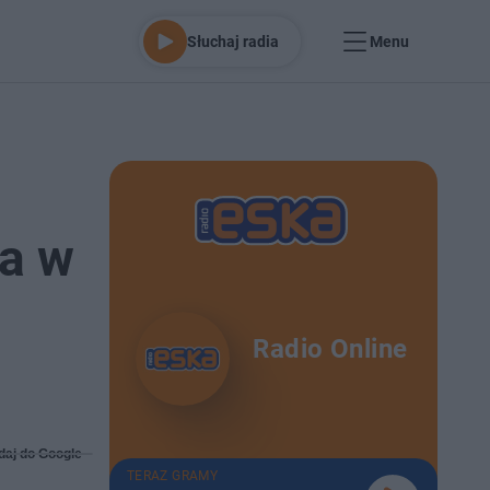
Słuchaj radia
Menu
za w
Radio Online
daj do Google
TERAZ GRAMY