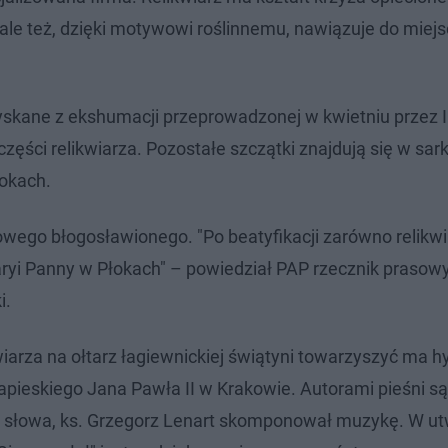
le też, dzięki motywowi roślinnemu, nawiązuje do miejsc
skane z ekshumacji przeprowadzonej w kwietniu przez I
ęści relikwiarza. Pozostałe szczątki znajdują się w sar
okach.
ego błogosławionego. "Po beatyfikacji zarówno relikwiar
Maryi Panny w Płokach" – powiedział PAP rzecznik prasow
i.
kwiarza na ołtarz łagiewnickiej świątyni towarzyszyć ma 
pieskiego Jana Pawła II w Krakowie. Autorami pieśni są
ał słowa, ks. Grzegorz Lenart skomponował muzykę. W u