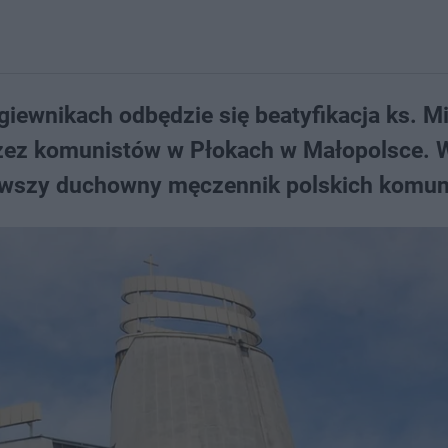
iewnikach odbędzie się beatyfikacja ks. M
zez komunistów w Płokach w Małopolsce. 
erwszy duchowny męczennik polskich komun