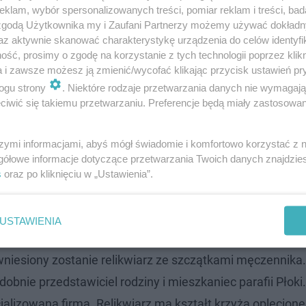
klam, wybór spersonalizowanych treści, pomiar reklam i treści, bad
 zgodą Użytkownika my i Zaufani Partnerzy możemy używać dokład
az aktywnie skanować charakterystykę urządzenia do celów identyfi
ść, prosimy o zgodę na korzystanie z tych technologii poprzez klikn
a i zawsze możesz ją zmienić/wycofać klikając przycisk ustawień pr
 Trwa cisza wyborcza. Za jej złamanie g…
ogu strony
. Niektóre rodzaje przetwarzania danych nie wymagaj
iwić się takiemu przetwarzaniu. Preferencje będą miały zastosowanie
. prałat Paweł Ptasznik, a kard. Semeraro odczyta list a
szymi informacjami, abyś mógł świadomie i komfortowo korzystać z
 Rapacza błogosławionym. W tym momencie odsłonięty z
gółowe informacje dotyczące przetwarzania Twoich danych znajdzi
s
oraz po kliknięciu w „Ustawienia”.
lowała go Honorata Wojczyńska, specjalizująca się w s
 Wrocławiu. Obraz olejny na płótnie powstał na podstaw
USTAWIENIA
wniesiony zostanie relikwiarz ze szczątkami męczennika
obnie przedstawiciel rodziny i mieszkaniec parafii Płoki
alizowana firma. Relikwiarz ma kształt krzyża oplecion