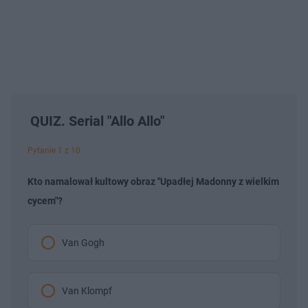
QUIZ. Serial "Allo Allo"
Pytanie 1 z 10
Kto namalował kultowy obraz "Upadłej Madonny z wielkim
cycem"?
Van Gogh
Van Klompf