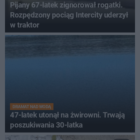
Pijany 67-latek zignorował rogatki.
Rozpędzony pociąg Intercity uderzył
w traktor
DRAMAT NAD WODĄ
47-latek utonął na żwirowni. Trwają
poszukiwania 30-latka