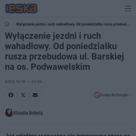
Wyłączenie jezdni i ruch wahadłowy. Od poniedziałku rusza przebudowa
ul. Barskiej na os. Podwawelskim
Wyłączenie jezdni i ruch
wahadłowy. Od poniedziałku
rusza przebudowa ul. Barskiej
na os. Podwawelskim
2023-12-16
21:25
Dodaj do Google
Klaudia Bobela
Już wkrótce rozpoczną się intensywne prace na