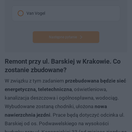
Van Vogel
Następne pytanie
Remont przy ul. Barskiej w Krakowie. Co
zostanie zbudowane?
W związku z tym zadaniem
przebudowana będzie sieć
energetyczna, teletechniczna
, oświetleniowa,
kanalizacja deszczowa i ogólnospławna, wodociąg.
Wybudowane zostaną chodniki, ułożona
nowa
nawierzchnia jezdni
. Prace będą dotyczyć odcinka ul.
Barskiej od os. Podwawelskiego na wysokości
budynku przy ul. Konopnickiej 33 (od miejsca zjazdu na