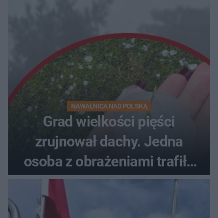
NAWAŁNICA NAD POLSKĄ
Grad wielkości pięści
zrujnował dachy. Jedna
osoba z obrażeniami trafiła
do szpitala