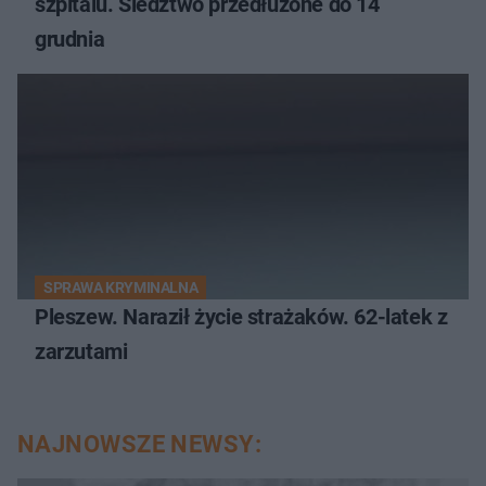
szpitalu. Śledztwo przedłużone do 14
grudnia
SPRAWA KRYMINALNA
Pleszew. Naraził życie strażaków. 62-latek z
zarzutami
NAJNOWSZE NEWSY: