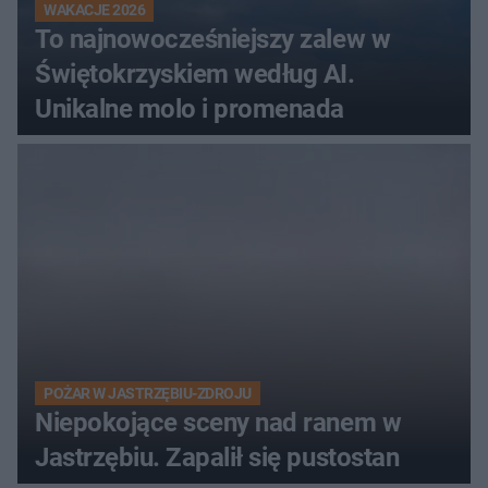
WAKACJE 2026
To najnowocześniejszy zalew w
Świętokrzyskiem według AI.
Unikalne molo i promenada
POŻAR W JASTRZĘBIU-ZDROJU
Niepokojące sceny nad ranem w
Jastrzębiu. Zapalił się pustostan