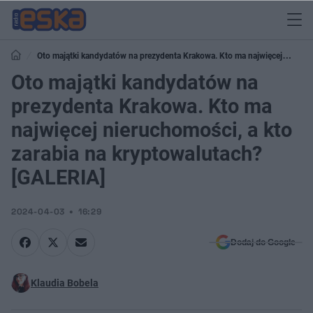
Oto majątki kandydatów na prezydenta Krakowa. Kto ma najwięcej
nieruchomości, a kto zarabia na kryptowalutach? [GALERIA]
Oto majątki kandydatów na
prezydenta Krakowa. Kto ma
najwięcej nieruchomości, a kto
zarabia na kryptowalutach?
[GALERIA]
2024-04-03
16:29
Dodaj do Google
Klaudia Bobela