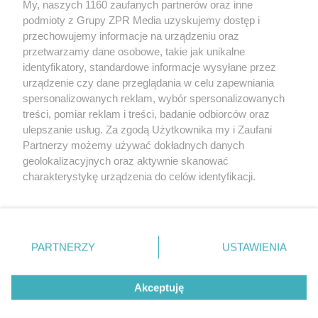
My, naszych 1160 zaufanych partnerów oraz inne
Żaden utwór zamieszczony w serwisie nie może być powielany i
podmioty z Grupy ZPR Media uzyskujemy dostęp i
rozpowszechniany lub dalej rozpowszechniany w jakikolwiek sposób (w
przechowujemy informacje na urządzeniu oraz
tym także elektroniczny lub mechaniczny) na jakimkolwiek polu
eksploatacji w jakiejkolwiek formie, włącznie z umieszczaniem w
przetwarzamy dane osobowe, takie jak unikalne
Internecie bez pisemnej zgody właściciela praw. Jakiekolwiek użycie lub
identyfikatory, standardowe informacje wysyłane przez
wykorzystanie utworów w całości lub w części z naruszeniem prawa,
tzn. bez właściwej zgody, jest zabronione pod groźbą kary i może być
urządzenie czy dane przeglądania w celu zapewniania
ścigane prawnie.
spersonalizowanych reklam, wybór spersonalizowanych
treści, pomiar reklam i treści, badanie odbiorców oraz
ulepszanie usług. Za zgodą Użytkownika my i Zaufani
Partnerzy możemy używać dokładnych danych
geolokalizacyjnych oraz aktywnie skanować
charakterystykę urządzenia do celów identyfikacji.
Ponieważ cenimy Twoją prywatność, prosimy o zgodę na
O nas
korzystanie z tych technologii poprzez kliknięcie
Informacje prawne
„Akceptuję”. Zgoda jest dobrowolna i zawsze możesz ją
zmienić/wycofać klikając przycisk ustawień prywatności
PARTNERZY
USTAWIENIA
Nasze serwisy
znajdujący się w lewym dolnym rogu strony
. Niektóre
rodzaje przetwarzania danych nie wymagają zgody
© 2026 Grupa ZPR Media
Akceptuję
użytkownika, ale masz prawo sprzeciwić się takiemu
przetwarzaniu. Preferencje będą miały zastosowanie tylko