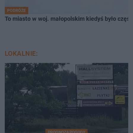
PODRÓŻE
To miasto w woj. małopolskim kiedyś było części
LOKALNIE:
PROGNOZA POGODY