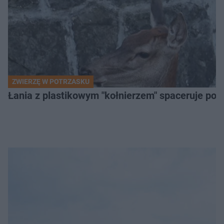
ZWIERZĘ W POTRZASKU
Łania z plastikowym "kołnierzem" spaceruje po s