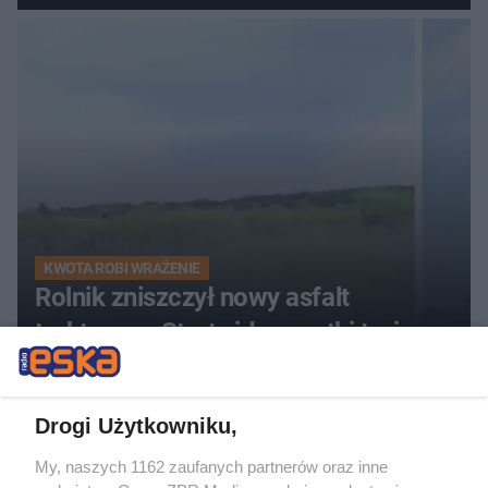
zgłosił
KWOTA ROBI WRAŻENIE
Rolnik zniszczył nowy asfalt
traktorem. Straty idą w setki tysięcy
55
Drogi Użytkowniku,
My, naszych 1162 zaufanych partnerów oraz inne