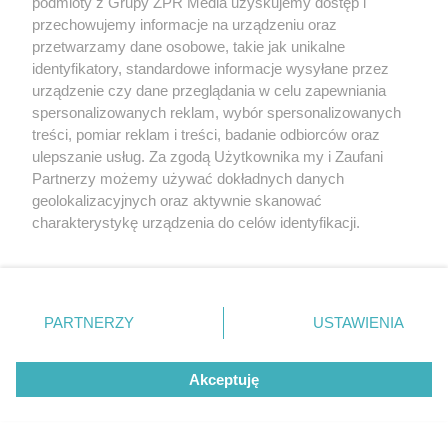
podmioty z Grupy ZPR Media uzyskujemy dostęp i
przechowujemy informacje na urządzeniu oraz
przetwarzamy dane osobowe, takie jak unikalne
identyfikatory, standardowe informacje wysyłane przez
ESKA SUMMER CITY 2026
urządzenie czy dane przeglądania w celu zapewniania
Slavia Festival 2026 w Rybakach.
spersonalizowanych reklam, wybór spersonalizowanych
treści, pomiar reklam i treści, badanie odbiorców oraz
Trzy dni słowiańskiej historii, muzyki
ulepszanie usług. Za zgodą Użytkownika my i Zaufani
i relaksu nad Jeziorem Łańskim
Partnerzy możemy używać dokładnych danych
geolokalizacyjnych oraz aktywnie skanować
charakterystykę urządzenia do celów identyfikacji.
49
Ponieważ cenimy Twoją prywatność, prosimy o zgodę na
korzystanie z tych technologii poprzez kliknięcie
„Akceptuję”. Zgoda jest dobrowolna i zawsze możesz ją
zmienić/wycofać klikając przycisk ustawień prywatności
PARTNERZY
USTAWIENIA
znajdujący się w lewym dolnym rogu strony
. Niektóre
rodzaje przetwarzania danych nie wymagają zgody
Akceptuję
użytkownika, ale masz prawo sprzeciwić się takiemu
przetwarzaniu. Preferencje będą miały zastosowanie tylko
ŚWIĘTO WOJSKA POLSKIEGO
na tej witrynie.
Wojskowe samoloty nad Warszawą.