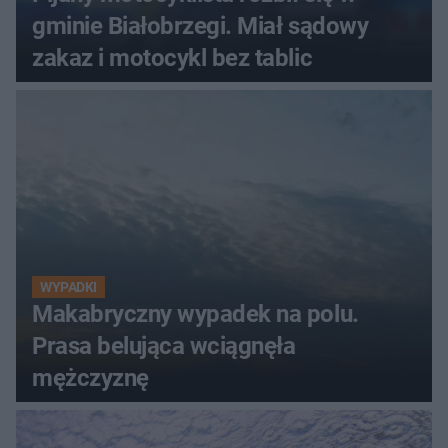
gminie Białobrzegi. Miał sądowy
zakaz i motocykl bez tablic
WYPADKI
Makabryczny wypadek na polu.
Prasa belująca wciągnęła
mężczyznę