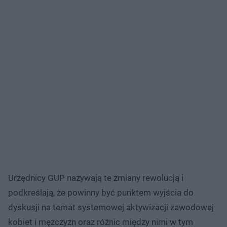
Urzędnicy GUP nazywają te zmiany rewolucją i
podkreślają, że powinny być punktem wyjścia do
dyskusji na temat systemowej aktywizacji zawodowej
kobiet i mężczyzn oraz różnic między nimi w tym