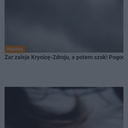
POGODA
Żar zaleje Krynicę-Zdroju, a potem szok! Pogod