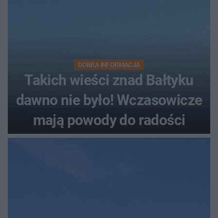
DOBRA INFORMACJA
Takich wieści znad Bałtyku
dawno nie było! Wczasowicze
mają powody do radości