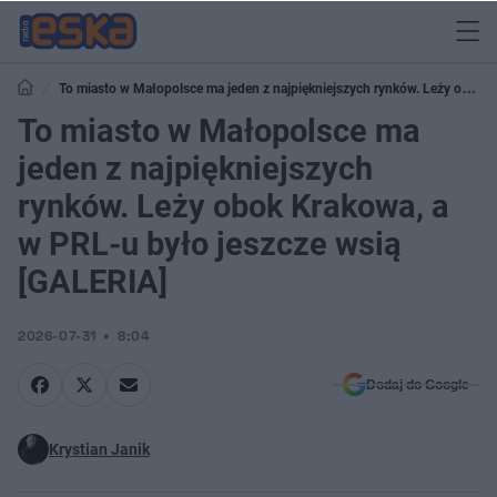
To miasto w Małopolsce ma jeden z najpiękniejszych rynków. Leży obok
Krakowa, a w PRL-u było jeszcze wsią [GALERIA]
To miasto w Małopolsce ma
jeden z najpiękniejszych
rynków. Leży obok Krakowa, a
w PRL-u było jeszcze wsią
[GALERIA]
2026-07-31
8:04
Dodaj do Google
Krystian Janik