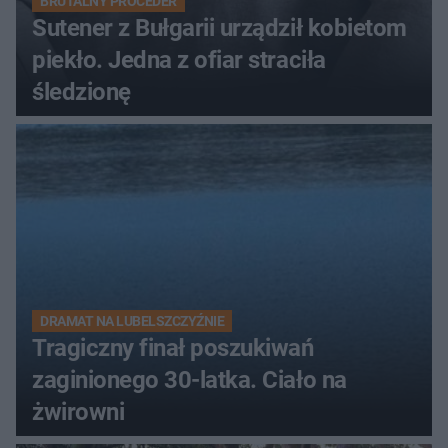
BRUTALNY PROCEDER
Sutener z Bułgarii urządził kobietom
piekło. Jedna z ofiar straciła
śledzionę
DRAMAT NA LUBELSZCZYŹNIE
Tragiczny finał poszukiwań
zaginionego 30-latka. Ciało na
żwirowni