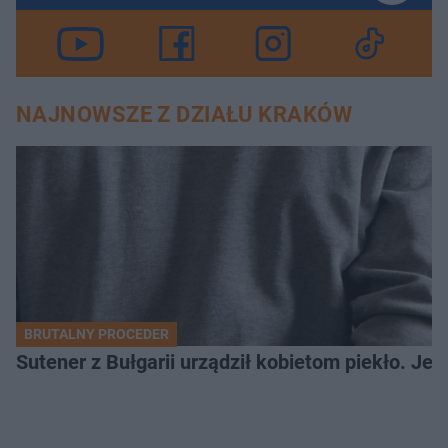
NAJNOWSZE Z DZIAŁU KRAKÓW
BRUTALNY PROCEDER
Sutener z Bułgarii urządził kobietom piekło. Jedn