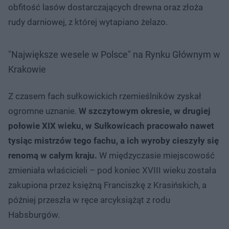
obfitość lasów dostarczających drewna oraz złoża
rudy darniowej, z której wytapiano żelazo.
"Największe wesele w Polsce" na Rynku Głównym w
Krakowie
Z czasem fach sułkowickich rzemieślników zyskał
ogromne uznanie.
W szczytowym okresie, w drugiej
połowie XIX wieku, w Sułkowicach pracowało nawet
tysiąc mistrzów tego fachu, a ich wyroby cieszyły się
renomą w całym kraju.
W międzyczasie miejscowość
zmieniała właścicieli – pod koniec XVIII wieku została
zakupiona przez księżną Franciszkę z Krasińskich, a
później przeszła w ręce arcyksiążąt z rodu
Habsburgów.