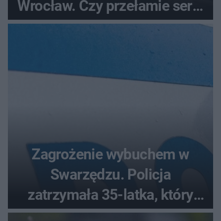
Wrocław. Czy przełamie serię
bez wygranej?
Zagrożenie wybuchem w
Swarzędzu. Policja
zatrzymała 35-latka, który
zgłosił ładunek w swoim