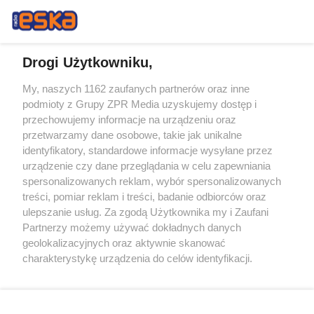
Drogi Użytkowniku,
My, naszych 1162 zaufanych partnerów oraz inne
Żaden utwór zamieszczony w serwisie nie może być powielany i
podmioty z Grupy ZPR Media uzyskujemy dostęp i
rozpowszechniany lub dalej rozpowszechniany w jakikolwiek sposób (w
przechowujemy informacje na urządzeniu oraz
tym także elektroniczny lub mechaniczny) na jakimkolwiek polu
eksploatacji w jakiejkolwiek formie, włącznie z umieszczaniem w
przetwarzamy dane osobowe, takie jak unikalne
Internecie bez pisemnej zgody właściciela praw. Jakiekolwiek użycie lub
identyfikatory, standardowe informacje wysyłane przez
wykorzystanie utworów w całości lub w części z naruszeniem prawa,
tzn. bez właściwej zgody, jest zabronione pod groźbą kary i może być
urządzenie czy dane przeglądania w celu zapewniania
ścigane prawnie.
spersonalizowanych reklam, wybór spersonalizowanych
treści, pomiar reklam i treści, badanie odbiorców oraz
ulepszanie usług. Za zgodą Użytkownika my i Zaufani
Partnerzy możemy używać dokładnych danych
geolokalizacyjnych oraz aktywnie skanować
charakterystykę urządzenia do celów identyfikacji.
Ponieważ cenimy Twoją prywatność, prosimy o zgodę na
O nas
korzystanie z tych technologii poprzez kliknięcie
Informacje prawne
„Akceptuję”. Zgoda jest dobrowolna i zawsze możesz ją