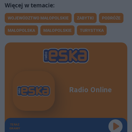
WOJEWÓDZTWO MAŁOPOLSKIE
ZABYTKI
PODRÓŻE
MAŁOPOLSKA
MAŁOPOLSKIE
TURYSTYKA
Radio Online
TERAZ
GRAMY