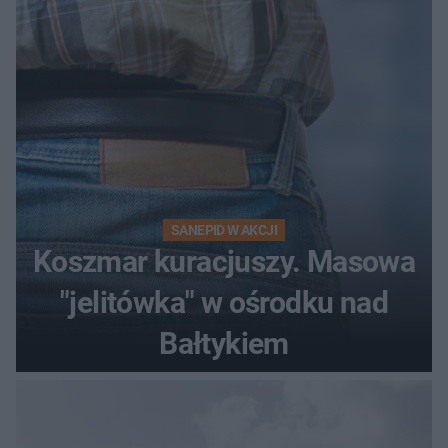
Szokujące nagranie krąży po
sieci
SANEPID W AKCJI
Koszmar kuracjuszy. Masowa
"jelitówka" w ośrodku nad
Bałtykiem