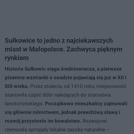
Sułkowice to jedno z najciekawszych
miast w Małopolsce. Zachwyca pięknym
rynkiem
Historia Sułkowic sięga średniowiecza, a pierwsze
pisemne wzmianki o osadzie pojawiają się już w XII i
XIII wieku.
Przez stulecia, od 1410 roku, miejscowość
stanowiła część dóbr należących do starostwa
lanckorońskiego.
Początkowo mieszkańcy zajmowali
się głównie rolnictwem, jednak prawdziwą sławę i
rozwój przyniosło im kowalstwo.
Rozwojowi
rzemiosła sprzyjały lokalne zasoby naturalne –