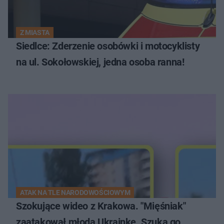
Z MIASTA
Siedlce: Zderzenie osobówki i motocyklisty
na ul. Sokołowskiej, jedna osoba ranna!
ATAK NA TLE NARODOWOŚCIOWYM
Szokujące wideo z Krakowa. "Mięśniak"
zaatakował młodą Ukrainkę. Szuka go