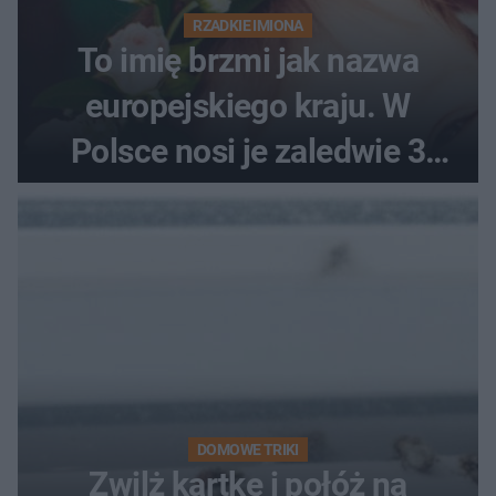
RZADKIE IMIONA
To imię brzmi jak nazwa
europejskiego kraju. W
Polsce nosi je zaledwie 3
kobiety
DOMOWE TRIKI
Zwilż kartkę i połóż na