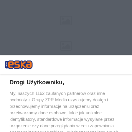
Drogi Użytkowniku,
My, naszych 1162 zaufanych partnerów oraz inne
Żaden utwór zamieszczony w serwisie nie może być powielany i
podmioty z Grupy ZPR Media uzyskujemy dostęp i
rozpowszechniany lub dalej rozpowszechniany w jakikolwiek sposób (w
przechowujemy informacje na urządzeniu oraz
tym także elektroniczny lub mechaniczny) na jakimkolwiek polu
eksploatacji w jakiejkolwiek formie, włącznie z umieszczaniem w
przetwarzamy dane osobowe, takie jak unikalne
Internecie bez pisemnej zgody właściciela praw. Jakiekolwiek użycie lub
identyfikatory, standardowe informacje wysyłane przez
wykorzystanie utworów w całości lub w części z naruszeniem prawa,
tzn. bez właściwej zgody, jest zabronione pod groźbą kary i może być
urządzenie czy dane przeglądania w celu zapewniania
ścigane prawnie.
spersonalizowanych reklam, wybór spersonalizowanych