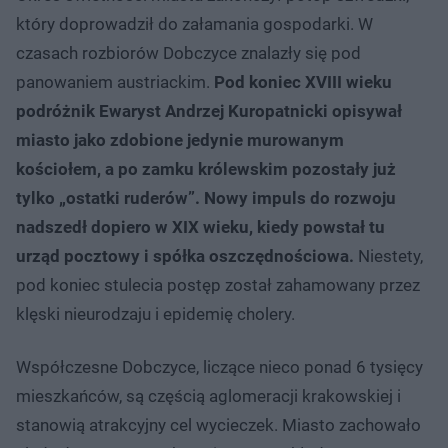
który doprowadził do załamania gospodarki. W
czasach rozbiorów Dobczyce znalazły się pod
panowaniem austriackim.
Pod koniec XVIII wieku
podróżnik Ewaryst Andrzej Kuropatnicki opisywał
miasto jako zdobione jedynie murowanym
kościołem, a po zamku królewskim pozostały już
tylko „ostatki ruderów”. Nowy impuls do rozwoju
nadszedł dopiero w XIX wieku, kiedy powstał tu
urząd pocztowy i spółka oszczędnościowa.
Niestety,
pod koniec stulecia postęp został zahamowany przez
klęski nieurodzaju i epidemię cholery.
Współczesne Dobczyce, liczące nieco ponad 6 tysięcy
mieszkańców, są częścią aglomeracji krakowskiej i
stanowią atrakcyjny cel wycieczek. Miasto zachowało