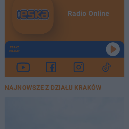
Radio Online
TERAZ
GRAMY
NAJNOWSZE Z DZIAŁU KRAKÓW