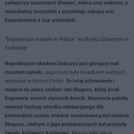
zwłaszcza suszonymi śliwami, wełną oraz suknem, a
mieszkańcy korzystali z przywileju zakupu soli
bezpośrednio z żup wielickich.
"Największe wesele w Polsce" na Rynku Głównym w
Krakowie
Największym skarbem Dobczyc jest górujący nad
miastem zamek.
Jego mury były świadkiem ważnych
wydarzeń w historii Polski.
To tutaj schronienie i
miejsce do pracy znalazł Jan Długosz, który pisał
fragmenty swoich słynnych kronik. Warownia pełniła
również funkcję ośrodka edukacyjnego dla
królewskich synów, których wychowawcą był właśnie
Długosz. Jednym z jego podopiecznych był przyszły
święty, królewicz Kazimierz.
Miasto było także