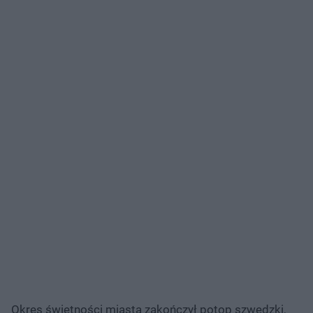
Okres świetności miasta zakończył potop szwedzki,