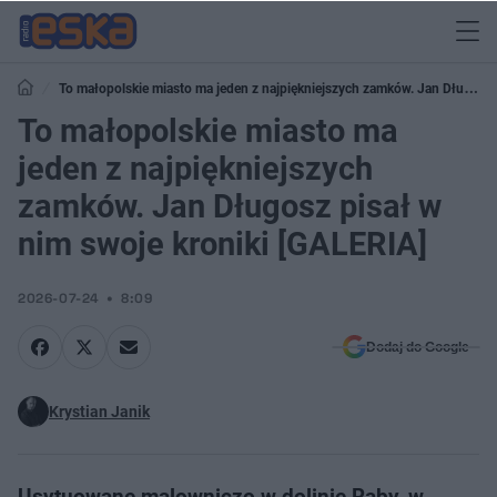
To małopolskie miasto ma jeden z najpiękniejszych zamków. Jan Długosz
pisał w nim swoje kroniki [GALERIA]
To małopolskie miasto ma
jeden z najpiękniejszych
zamków. Jan Długosz pisał w
nim swoje kroniki [GALERIA]
2026-07-24
8:09
Dodaj do Google
Krystian Janik
Usytuowane malowniczo w dolinie Raby, w