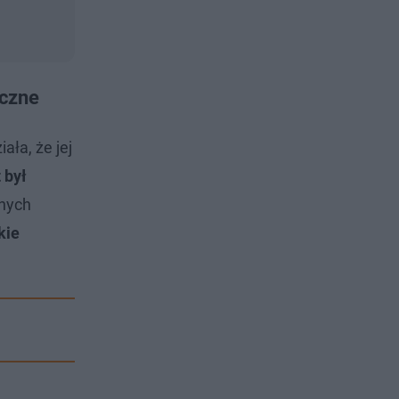
iczne
ła, że jej
 był
lnych
kie