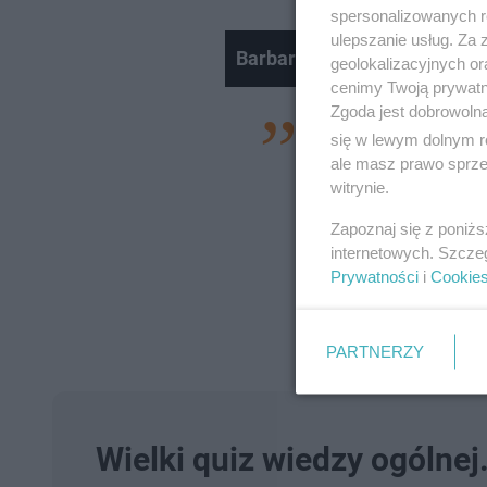
spersonalizowanych re
ulepszanie usług. Za
Barbara Nowacka poruszyła
geolokalizacyjnych or
cenimy Twoją prywatno
Zgoda jest dobrowoln
– Dostęp do środkó
się w lewym dolnym r
prawo człowieka
. 
ale masz prawo sprzec
witrynie.
z godnością. To ob
Zapoznaj się z poniż
mają szans na lep
internetowych. Szcze
bo są zbyt biedne,
Prywatności
i
Cookie
działania na rzecz
Dominika Kulczyk, 
PARTNERZY
Wielki quiz wiedzy ogólne