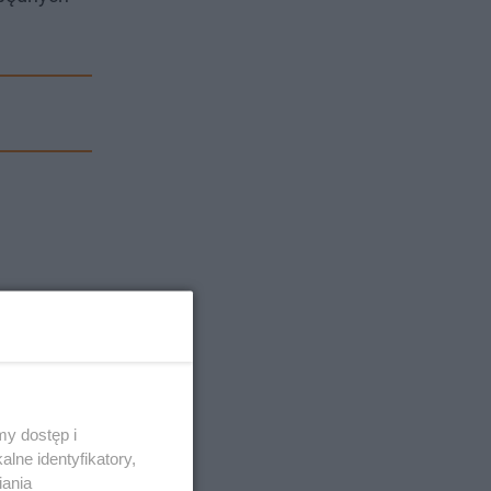
y dostęp i
lne identyfikatory,
iania