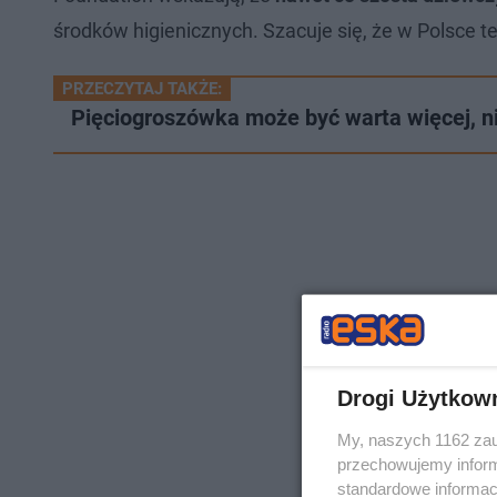
środków higienicznych. Szacuje się, że w Polsce 
PRZECZYTAJ TAKŻE:
Pięciogroszówka może być warta więcej, ni
Drogi Użytkow
My, naszych 1162 zau
przechowujemy informa
standardowe informac