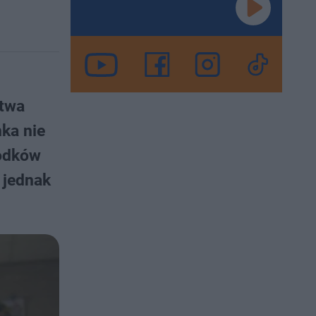
stwa
ka nie
rodków
 jednak