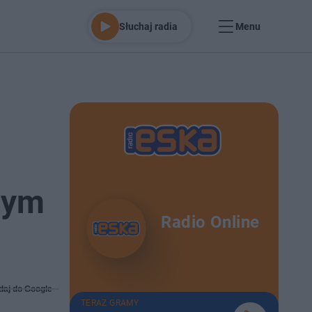
Słuchaj radia
Menu
wym
Radio Online
daj do Google
TERAZ GRAMY