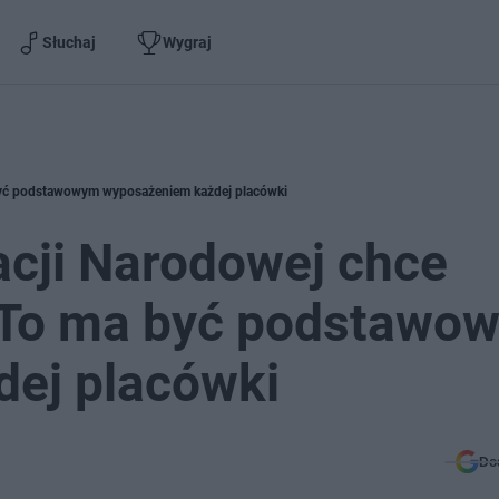
Słuchaj
Wygraj
 być podstawowym wyposażeniem każdej placówki
acji Narodowej chce
 To ma być podstawo
ej placówki
Do