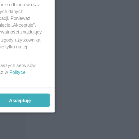
anie odbiorców oraz
nych danych
kacji. Ponieważ
ięcie „Akceptuję”.
ywatności znajdujący
ą zgody użytkownika,
 tylko na tej
 naszych serwisów
esz w
Polityce
Akceptuję