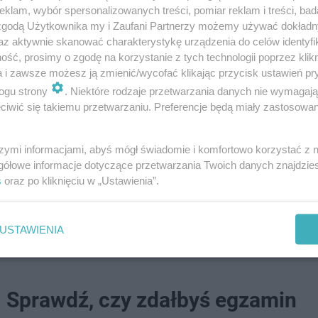
klam, wybór spersonalizowanych treści, pomiar reklam i treści, bad
 zgodą Użytkownika my i Zaufani Partnerzy możemy używać dokład
 ważne tematy w Rzeszowie
az aktywnie skanować charakterystykę urządzenia do celów identyfi
ść, prosimy o zgodę na korzystanie z tych technologii poprzez klikn
a i zawsze możesz ją zmienić/wycofać klikając przycisk ustawień pr
w higieny menstruacyjnej
to podstawowe
ogu strony
. Niektóre rodzaje przetwarzania danych nie wymagaj
Bez niego kobiety i dziewczynki nie mogą żyć
iwić się takiemu przetwarzaniu. Preferencje będą miały zastosowanie
urzające, że dziewczęta na całym świecie
nie
szymi informacjami, abyś mógł świadomie i komfortowo korzystać z
szą edukację
, a kobiety na pójście do pracy,
gółowe informacje dotyczące przetwarzania Twoich danych znajdzi
 aby mieć okres. Zbyt długo zaniedbywano
s
oraz po kliknięciu w „Ustawienia”.
 rozwiązania tego problemu – powiedziała
prezeska Kulczyk Foundation.
USTAWIENIA
j. Sprawdź, czy zdałbyś egzamin