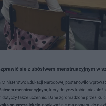
rozprawić sie z ubóstwem menstruacyjnym w s
h Ministerstwo Edukacji Narodowej postanowiło wprowa
ubóstwem menstruacyjnym
, który dotyczy kobiet niezależn
em dotyczy także uczennic. Dane zgromadzone przez Kulc
ynka opuszcza lekcje
, ponieważ nie ma dostępu do nie