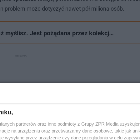
ten problem może dotyczyć nawet pół miliona osób.
ż myślisz. Jest pożądana przez kolekcj…
niku,
fanych partnerów oraz inne podmioty z Grupy ZPR Media uzyskujem
cje na urządzeniu oraz przetwarzamy dane osobowe, takie jak unika
je wysyłane przez urządzenie czy dane przeglądania w celu zapewn