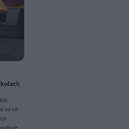
zkołach
dzić
ie od ich
zyk
zbędnych