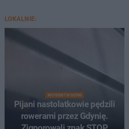
LOKALNIE:
INCYDENT W GDYNI
Pijani nastolatkowie pędzili
rowerami przez Gdynię.
Zignorowali znak STOP