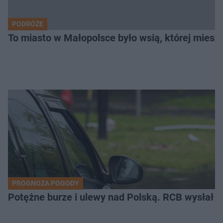
PODRÓŻE
To miasto w Małopolsce było wsią, której mieszk
PROGNOZA POGODY
Potężne burze i ulewy nad Polską. RCB wysłał 