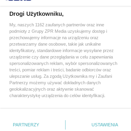
Drogi Użytkowniku,
My, naszych 1162 zaufanych partnerów oraz inne
podmioty z Grupy ZPR Media uzyskujemy dostęp i
Żaden utwór zamieszczony w serwisie nie może być powielany i
rozpowszechniany lub dalej rozpowszechniany w jakikolwiek sposób (w
przechowujemy informacje na urządzeniu oraz
tym także elektroniczny lub mechaniczny) na jakimkolwiek polu
przetwarzamy dane osobowe, takie jak unikalne
eksploatacji w jakiejkolwiek formie, włącznie z umieszczaniem w
Internecie bez pisemnej zgody właściciela praw. Jakiekolwiek użycie lub
identyfikatory, standardowe informacje wysyłane przez
wykorzystanie utworów w całości lub w części z naruszeniem prawa,
urządzenie czy dane przeglądania w celu zapewniania
tzn. bez właściwej zgody, jest zabronione pod groźbą kary i może być
spersonalizowanych reklam, wybór spersonalizowanych
ścigane prawnie.
treści, pomiar reklam i treści, badanie odbiorców oraz
ulepszanie usług. Za zgodą Użytkownika my i Zaufani
Partnerzy możemy używać dokładnych danych
geolokalizacyjnych oraz aktywnie skanować
charakterystykę urządzenia do celów identyfikacji.
Ponieważ cenimy Twoją prywatność, prosimy o zgodę na
O nas
korzystanie z tych technologii poprzez kliknięcie
„Akceptuję”. Zgoda jest dobrowolna i zawsze możesz ją
Informacje prawne
zmienić/wycofać klikając przycisk ustawień prywatności
PARTNERZY
USTAWIENIA
Nasze serwisy
znajdujący się w lewym dolnym rogu strony
. Niektóre