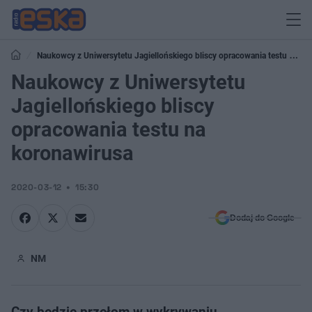
Naukowcy z Uniwersytetu Jagiellońskiego bliscy opracowania testu na
koronawirusa
Naukowcy z Uniwersytetu
Jagiellońskiego bliscy
opracowania testu na
koronawirusa
2020-03-12
15:30
Dodaj do Google
NM
Czy będzie przełom w wykrywaniu