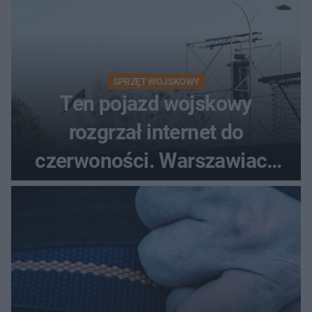
SPRZĘT WOJSKOWY
Ten pojazd wojskowy
rozgrzał internet do
czerwoności. Warszawiacy
pytali, czy to Mad Max!