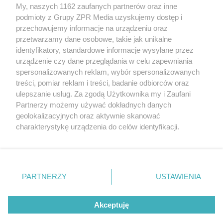
My, naszych 1162 zaufanych partnerów oraz inne
Żaden utwór zamieszczony w serwisie nie może być powielany i
podmioty z Grupy ZPR Media uzyskujemy dostęp i
rozpowszechniany lub dalej rozpowszechniany w jakikolwiek sposób (w
tym także elektroniczny lub mechaniczny) na jakimkolwiek polu
przechowujemy informacje na urządzeniu oraz
eksploatacji w jakiejkolwiek formie, włącznie z umieszczaniem w
przetwarzamy dane osobowe, takie jak unikalne
Internecie bez pisemnej zgody właściciela praw. Jakiekolwiek użycie lub
identyfikatory, standardowe informacje wysyłane przez
wykorzystanie utworów w całości lub w części z naruszeniem prawa,
tzn. bez właściwej zgody, jest zabronione pod groźbą kary i może być
urządzenie czy dane przeglądania w celu zapewniania
ścigane prawnie.
spersonalizowanych reklam, wybór spersonalizowanych
treści, pomiar reklam i treści, badanie odbiorców oraz
ulepszanie usług. Za zgodą Użytkownika my i Zaufani
Partnerzy możemy używać dokładnych danych
geolokalizacyjnych oraz aktywnie skanować
charakterystykę urządzenia do celów identyfikacji.
Ponieważ cenimy Twoją prywatność, prosimy o zgodę na
O nas
korzystanie z tych technologii poprzez kliknięcie
Informacje prawne
„Akceptuję”. Zgoda jest dobrowolna i zawsze możesz ją
zmienić/wycofać klikając przycisk ustawień prywatności
PARTNERZY
USTAWIENIA
Nasze serwisy
znajdujący się w lewym dolnym rogu strony
. Niektóre
rodzaje przetwarzania danych nie wymagają zgody
© 2026 Grupa ZPR Media
Akceptuję
użytkownika, ale masz prawo sprzeciwić się takiemu
przetwarzaniu. Preferencje będą miały zastosowanie tylko