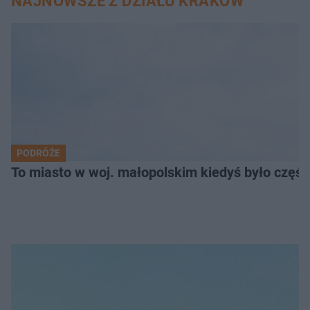
NAJNOWSZE Z DZIAŁU KRAKÓW
PODRÓŻE
To miasto w woj. małopolskim kiedyś było części