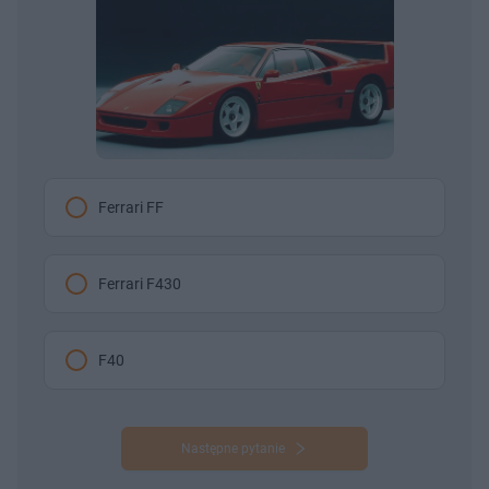
Ferrari FF
Ferrari F430
F40
Następne pytanie