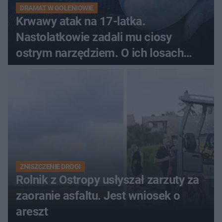
DRAMAT W GOLENIOWIE
Krwawy atak na 17-latka.
Nastolatkowie zadali mu ciosy
ostrym narzędziem. O ich losach
zdecyduje sąd rodzinny
ZNISZCZENIE DROGI
Rolnik z Ostropy usłyszał zarzuty za
zaoranie asfaltu. Jest wniosek o
areszt