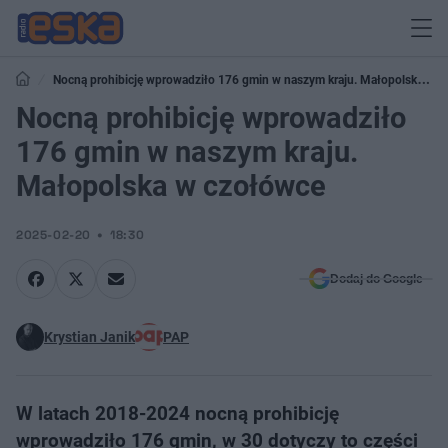
Nocną prohibicję wprowadziło 176 gmin w naszym kraju. Małopolska w
czołówce
Nocną prohibicję wprowadziło
176 gmin w naszym kraju.
Małopolska w czołówce
2025-02-20
18:30
Dodaj do Google
Krystian Janik
PAP
W latach 2018-2024 nocną prohibicję
wprowadziło 176 gmin, w 30 dotyczy to części