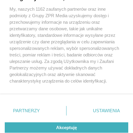
My, naszych 1162 zaufanych partnerów oraz inne
Żaden utwór zamieszczony w serwisie nie może być powielany i
podmioty z Grupy ZPR Media uzyskujemy dostęp i
rozpowszechniany lub dalej rozpowszechniany w jakikolwiek sposób (w
przechowujemy informacje na urządzeniu oraz
tym także elektroniczny lub mechaniczny) na jakimkolwiek polu
eksploatacji w jakiejkolwiek formie, włącznie z umieszczaniem w
przetwarzamy dane osobowe, takie jak unikalne
Internecie bez pisemnej zgody właściciela praw. Jakiekolwiek użycie lub
identyfikatory, standardowe informacje wysyłane przez
wykorzystanie utworów w całości lub w części z naruszeniem prawa,
tzn. bez właściwej zgody, jest zabronione pod groźbą kary i może być
urządzenie czy dane przeglądania w celu zapewniania
ścigane prawnie.
spersonalizowanych reklam, wybór spersonalizowanych
treści, pomiar reklam i treści, badanie odbiorców oraz
ulepszanie usług. Za zgodą Użytkownika my i Zaufani
Partnerzy możemy używać dokładnych danych
geolokalizacyjnych oraz aktywnie skanować
charakterystykę urządzenia do celów identyfikacji.
Ponieważ cenimy Twoją prywatność, prosimy o zgodę na
O nas
korzystanie z tych technologii poprzez kliknięcie
Informacje prawne
„Akceptuję”. Zgoda jest dobrowolna i zawsze możesz ją
zmienić/wycofać klikając przycisk ustawień prywatności
PARTNERZY
USTAWIENIA
Nasze serwisy
znajdujący się w lewym dolnym rogu strony
. Niektóre
rodzaje przetwarzania danych nie wymagają zgody
© 2026 Grupa ZPR Media
Akceptuję
użytkownika, ale masz prawo sprzeciwić się takiemu