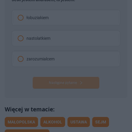
łobuziakiem
nastolatkiem
zarozumialcem
Następne pytanie
MAŁOPOLSKA
ALKOHOL
USTAWA
SEJM