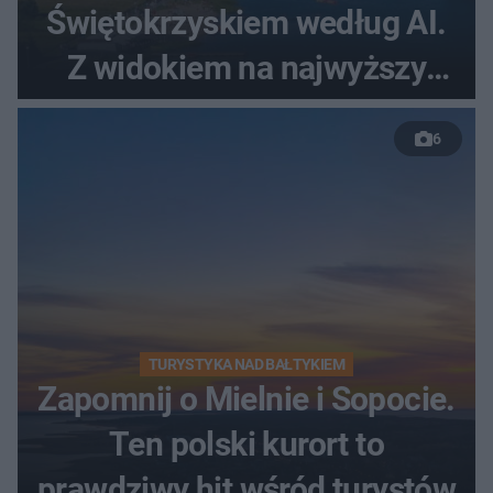
Świętokrzyskiem według AI.
Z widokiem na najwyższy
szczyt Gór Świętokrzyskich
6
TURYSTYKA NAD BAŁTYKIEM
Zapomnij o Mielnie i Sopocie.
Ten polski kurort to
prawdziwy hit wśród turystów