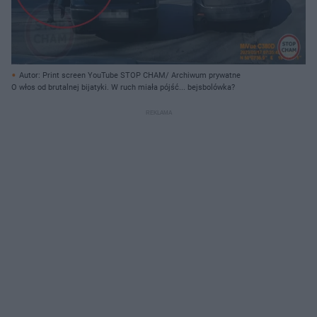
Autor: Print screen YouTube STOP CHAM/ Archiwum prywatne
O włos od brutalnej bijatyki. W ruch miała pójść... bejsbolówka?