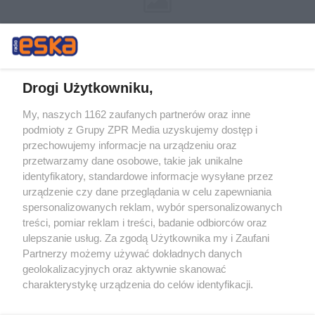
Drogi Użytkowniku,
My, naszych 1162 zaufanych partnerów oraz inne
Żaden utwór zamieszczony w serwisie nie może być powielany i
podmioty z Grupy ZPR Media uzyskujemy dostęp i
rozpowszechniany lub dalej rozpowszechniany w jakikolwiek sposób (w
tym także elektroniczny lub mechaniczny) na jakimkolwiek polu
przechowujemy informacje na urządzeniu oraz
eksploatacji w jakiejkolwiek formie, włącznie z umieszczaniem w
przetwarzamy dane osobowe, takie jak unikalne
Internecie bez pisemnej zgody właściciela praw. Jakiekolwiek użycie lub
identyfikatory, standardowe informacje wysyłane przez
wykorzystanie utworów w całości lub w części z naruszeniem prawa,
tzn. bez właściwej zgody, jest zabronione pod groźbą kary i może być
urządzenie czy dane przeglądania w celu zapewniania
ścigane prawnie.
spersonalizowanych reklam, wybór spersonalizowanych
treści, pomiar reklam i treści, badanie odbiorców oraz
ulepszanie usług. Za zgodą Użytkownika my i Zaufani
Partnerzy możemy używać dokładnych danych
geolokalizacyjnych oraz aktywnie skanować
charakterystykę urządzenia do celów identyfikacji.
Ponieważ cenimy Twoją prywatność, prosimy o zgodę na
O nas
korzystanie z tych technologii poprzez kliknięcie