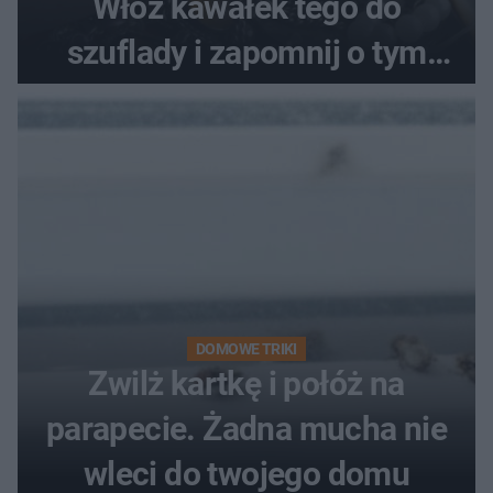
Włóż kawałek tego do
szuflady i zapomnij o tym
problemie. Sposób na
pociemniałą biżuterię
DOMOWE TRIKI
Zwilż kartkę i połóż na
parapecie. Żadna mucha nie
wleci do twojego domu