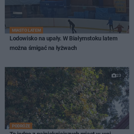
MIASTO LATEM
Lodowisko na upały. W Białymstoku latem
można śmigać na łyżwach
23
PODRÓŻE
To jedno z najpiękniejszych miast w woj.