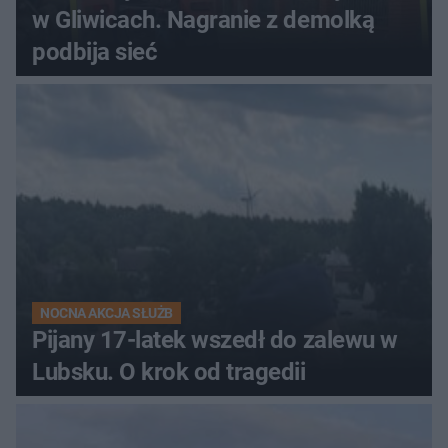
w Gliwicach. Nagranie z demolką
podbija sieć
NOCNA AKCJA SŁUŻB
Pijany 17-latek wszedł do zalewu w
Lubsku. O krok od tragedii