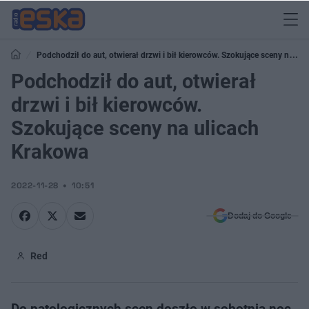
Podchodził do aut, otwierał drzwi i bił kierowców. Szokujące sceny na
ulicach Krakowa
Podchodził do aut, otwierał
drzwi i bił kierowców.
Szokujące sceny na ulicach
Krakowa
2022-11-28
10:51
Dodaj do Google
Red
Do patologicznych scen doszło w sobotnią noc,