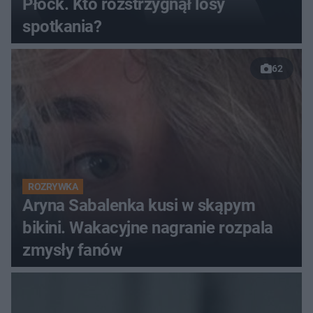
Płock. Kto rozstrzygnął losy
spotkania?
62
ROZRYWKA
Aryna Sabalenka kusi w skąpym
bikini. Wakacyjne nagranie rozpala
zmysły fanów