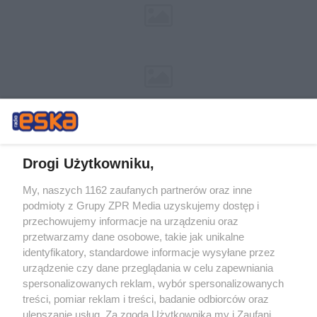
Drogi Użytkowniku,
My, naszych 1162 zaufanych partnerów oraz inne
Żaden utwór zamieszczony w serwisie nie może być powielany i
podmioty z Grupy ZPR Media uzyskujemy dostęp i
rozpowszechniany lub dalej rozpowszechniany w jakikolwiek sposób (w
przechowujemy informacje na urządzeniu oraz
tym także elektroniczny lub mechaniczny) na jakimkolwiek polu
eksploatacji w jakiejkolwiek formie, włącznie z umieszczaniem w
przetwarzamy dane osobowe, takie jak unikalne
Internecie bez pisemnej zgody właściciela praw. Jakiekolwiek użycie lub
identyfikatory, standardowe informacje wysyłane przez
wykorzystanie utworów w całości lub w części z naruszeniem prawa,
tzn. bez właściwej zgody, jest zabronione pod groźbą kary i może być
urządzenie czy dane przeglądania w celu zapewniania
ścigane prawnie.
spersonalizowanych reklam, wybór spersonalizowanych
treści, pomiar reklam i treści, badanie odbiorców oraz
ulepszanie usług. Za zgodą Użytkownika my i Zaufani