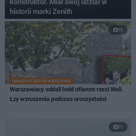
konstruktor. Miał swój udział w
historii marki Zenith
75
UROCZYSTOŚCI W WARSZAWIE
Warszawiacy oddali hołd ofiarom rzezi Woli.
Łzy wzruszenia podczas uroczystości
21