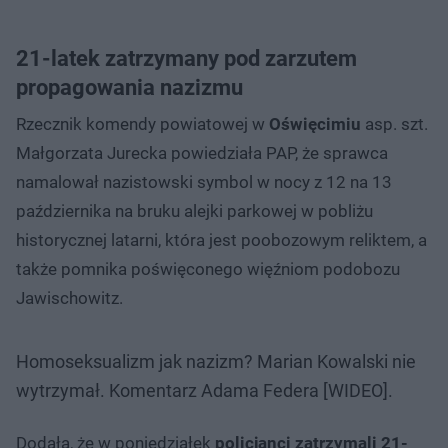
21-latek zatrzymany pod zarzutem
propagowania nazizmu
Rzecznik komendy powiatowej w
Oświęcimiu
asp. szt.
Małgorzata Jurecka powiedziała PAP, że sprawca
namalował nazistowski symbol w nocy z 12 na 13
października na bruku alejki parkowej w pobliżu
historycznej latarni, która jest poobozowym reliktem, a
także pomnika poświęconego więźniom podobozu
Jawischowitz.
Homoseksualizm jak nazizm? Marian Kowalski nie
wytrzymał. Komentarz Adama Federa [WIDEO].
Dodała, że w poniedziałek
policjanci zatrzymali 21-