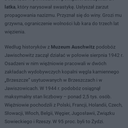
latka
, który narysował swastykę. Usłyszał zarzut
propagowania nazizmu. Przyznał się do winy. Grozi mu
grzywna, ograniczenie wolności lub kara do trzech lat
więzienia.
Według historyków z
Muzeum Auschwitz
podobóz
Jawischowitz zaczął działać w połowie sierpnia 1942 r.
Osadzeni w nim więźniowie pracowali w dwóch
zakładach wydobywczych kopalni węgla kamiennego
„Brzeszcze” usytuowanych w Brzeszczach i w
Jawiszowicach. W 1944 r. podobóz osiągnął
maksymalny stan liczbowy – ponad 2,5 tys. osób.
Więźniowie pochodzili z Polski, Francji, Holandii, Czech,
Słowacji, Włoch, Belgii, Węgier, Jugosławii, Związku
Sowieckiego i Rzeszy. W 95 proc. byli to Żydzi.