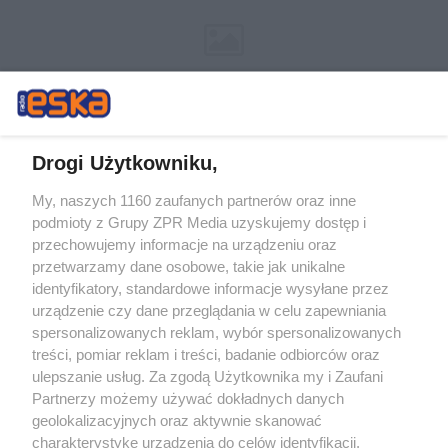
Drogi Użytkowniku,
My, naszych 1160 zaufanych partnerów oraz inne
Żaden utwór zamieszczony w serwisie nie może być powielany i
podmioty z Grupy ZPR Media uzyskujemy dostęp i
rozpowszechniany lub dalej rozpowszechniany w jakikolwiek sposób (w
przechowujemy informacje na urządzeniu oraz
tym także elektroniczny lub mechaniczny) na jakimkolwiek polu
eksploatacji w jakiejkolwiek formie, włącznie z umieszczaniem w
przetwarzamy dane osobowe, takie jak unikalne
Internecie bez pisemnej zgody właściciela praw. Jakiekolwiek użycie lub
identyfikatory, standardowe informacje wysyłane przez
wykorzystanie utworów w całości lub w części z naruszeniem prawa,
tzn. bez właściwej zgody, jest zabronione pod groźbą kary i może być
urządzenie czy dane przeglądania w celu zapewniania
ścigane prawnie.
spersonalizowanych reklam, wybór spersonalizowanych
treści, pomiar reklam i treści, badanie odbiorców oraz
ulepszanie usług. Za zgodą Użytkownika my i Zaufani
Partnerzy możemy używać dokładnych danych
geolokalizacyjnych oraz aktywnie skanować
charakterystykę urządzenia do celów identyfikacji.