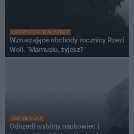
UROCZYSTOŚCI W WARSZAWIE
Wzruszające obchody rocznicy Rzezi
Woli. "Mamusiu, żyjesz?"
SMUTNE WIEŚCI
Odszedł wybitny naukowiec i