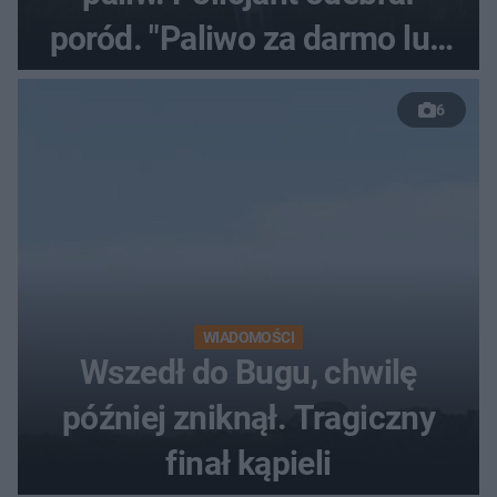
poród. "Paliwo za darmo lub
50 %!"
6
WIADOMOŚCI
Wszedł do Bugu, chwilę
później zniknął. Tragiczny
finał kąpieli