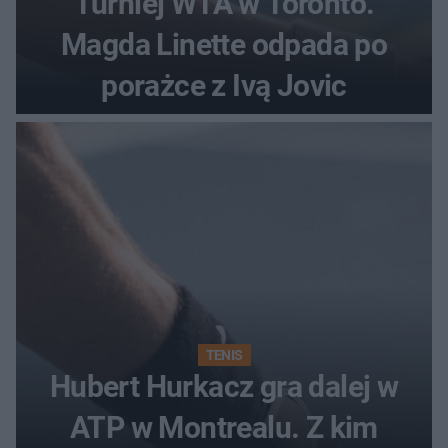
Turniej WTA w Toronto.
Magda Linette odpada po
porażce z Ivą Jovic
TENIS
Hubert Hurkacz gra dalej w
ATP w Montrealu. Z kim