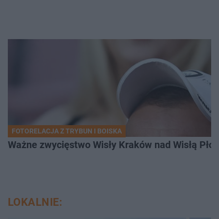
FOTORELACJA Z TRYBUN I BOISKA
Ważne zwycięstwo Wisły Kraków nad Wisłą Płoc
LOKALNIE: