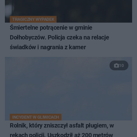
TRAGICZNY WYPADEK
Śmiertelne potrącenie w gminie
Dołhobyczów. Policja czeka na relacje
świadków i nagrania z kamer
10
INCYDENT W GLIWICACH
Rolnik, który zniszczył asfalt pługiem, w
rękach policji. Uszkodził aż 200 metrów