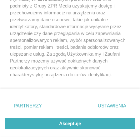
Żaden utwór zamieszczony w serwisie nie może być powielany i
podmioty z Grupy ZPR Media uzyskujemy dostęp i
rozpowszechniany lub dalej rozpowszechniany w jakikolwiek sposób (w
przechowujemy informacje na urządzeniu oraz
tym także elektroniczny lub mechaniczny) na jakimkolwiek polu
eksploatacji w jakiejkolwiek formie, włącznie z umieszczaniem w
przetwarzamy dane osobowe, takie jak unikalne
Internecie bez pisemnej zgody właściciela praw. Jakiekolwiek użycie lub
identyfikatory, standardowe informacje wysyłane przez
wykorzystanie utworów w całości lub w części z naruszeniem prawa,
tzn. bez właściwej zgody, jest zabronione pod groźbą kary i może być
urządzenie czy dane przeglądania w celu zapewniania
ścigane prawnie.
spersonalizowanych reklam, wybór spersonalizowanych
treści, pomiar reklam i treści, badanie odbiorców oraz
ulepszanie usług. Za zgodą Użytkownika my i Zaufani
Partnerzy możemy używać dokładnych danych
geolokalizacyjnych oraz aktywnie skanować
charakterystykę urządzenia do celów identyfikacji.
Ponieważ cenimy Twoją prywatność, prosimy o zgodę na
O nas
korzystanie z tych technologii poprzez kliknięcie
Informacje prawne
„Akceptuję”. Zgoda jest dobrowolna i zawsze możesz ją
zmienić/wycofać klikając przycisk ustawień prywatności
PARTNERZY
USTAWIENIA
Nasze serwisy
znajdujący się w lewym dolnym rogu strony
. Niektóre
rodzaje przetwarzania danych nie wymagają zgody
© 2026 Grupa ZPR Media
Akceptuję
użytkownika, ale masz prawo sprzeciwić się takiemu
przetwarzaniu. Preferencje będą miały zastosowanie tylko
na tej witrynie.