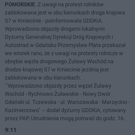
POMORSKIE
. Z uwagi na protest rolników
zablokowana jest w obu kierunkach droga krajowa
S7 w Kmiecinie - poinformowała GDDKiA.
Wprowadzono objazdy drogami lokalnymi.
Dyżurny Generalnej Dyrekcji Dróg Krajowych i
Autostrad w Gdańsku Przemysław Plata przekazał
we wtorek rano, że z uwagi na protesty rolnicze w
obrębie węzła drogowego Żuławy Wschód na
drodze krajowej S7 w Kmiecinie jezdnia jest
zablokowana w obu kierunkach.
"Wprowadzono objazdy przez węzeł Żuławy
Wschód - Rychnowo Żuławskie - Nowy Dwór
Gdański ul. Tczewska - ul. Warszawska - Marzęcino -
Kazimierzowo" – dodał dyżurny GDDKiA, cytowany
przez PAP. Utrudnienia mogą potrwać do godz. 16.
9:11