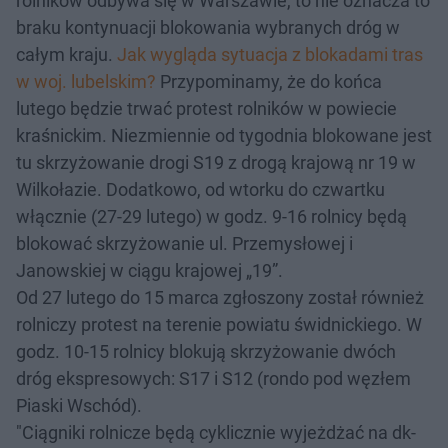
rolników odbywa się w Warszawie, to nie oznacza to
braku kontynuacji blokowania wybranych dróg w
całym kraju.
Jak wygląda sytuacja z blokadami tras
w woj. lubelskim?
Przypominamy, że do końca
lutego będzie trwać protest rolników w powiecie
kraśnickim. Niezmiennie od tygodnia blokowane jest
tu skrzyżowanie drogi S19 z drogą krajową nr 19 w
Wilkołazie. Dodatkowo, od wtorku do czwartku
włącznie (27-29 lutego) w godz. 9-16 rolnicy będą
blokować skrzyżowanie ul. Przemysłowej i
Janowskiej w ciągu krajowej „19”.
Od 27 lutego do 15 marca zgłoszony został również
rolniczy protest na terenie powiatu świdnickiego. W
godz. 10-15 rolnicy blokują skrzyżowanie dwóch
dróg ekspresowych: S17 i S12 (rondo pod węzłem
Piaski Wschód).
"Ciągniki rolnicze będą cyklicznie wyjeżdżać na dk-