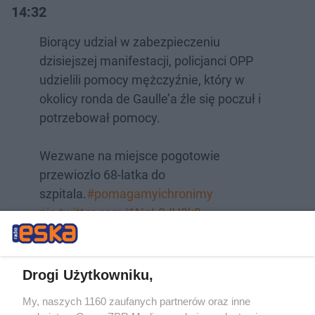
14:32
Biorący udział w zabezpieczeniu
dzisiejszej manifestacji, policjanci OPP
udzielili pomocy mężczyźnie, który w
okolicy ronda de Gaulle’a źle się poczuł i
potrzebował pomocy.
Wezwane na miejsce pogotowie
przewiozło 68-latka do
szpitala.
#pomagamyichronimy
pic.twitter.com/1NnL8JU0k8
— Policja Warszawa (@Policja_KSP)
February
27, 2024
Drogi Użytkowniku,
My, naszych 1160 zaufanych partnerów oraz inne
14:53