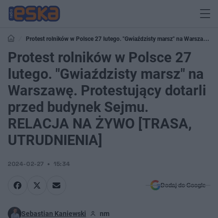
Protest rolników w Polsce 27 lutego. "Gwiaździsty marsz" na Warszawę.
Protestujący dotarli przed budynek Sejmu. RELACJA NA ŻYWO [TRASA,
Protest rolników w Polsce 27
UTRUDNIENIA]
lutego. "Gwiaździsty marsz" na
Warszawę. Protestujący dotarli
przed budynek Sejmu.
RELACJA NA ŻYWO [TRASA,
UTRUDNIENIA]
2024-02-27
15:34
Dodaj do Google
Sebastian Kaniewski
nm