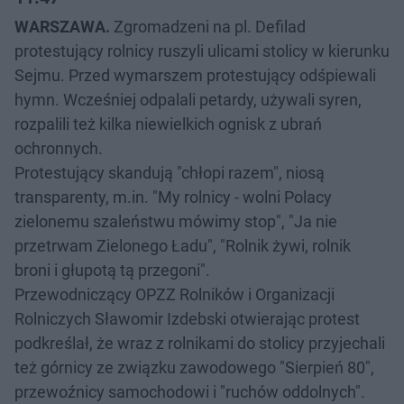
WARSZAWA.
Zgromadzeni na pl. Defilad
protestujący rolnicy ruszyli ulicami stolicy w kierunku
Sejmu. Przed wymarszem protestujący odśpiewali
hymn. Wcześniej odpalali petardy, używali syren,
rozpalili też kilka niewielkich ognisk z ubrań
ochronnych.
Protestujący skandują "chłopi razem", niosą
transparenty, m.in. "My rolnicy - wolni Polacy
zielonemu szaleństwu mówimy stop", "Ja nie
przetrwam Zielonego Ładu", "Rolnik żywi, rolnik
broni i głupotą tą przegoni".
Przewodniczący OPZZ Rolników i Organizacji
Rolniczych Sławomir Izdebski otwierając protest
podkreślał, że wraz z rolnikami do stolicy przyjechali
też górnicy ze związku zawodowego "Sierpień 80",
przewoźnicy samochodowi i "ruchów oddolnych".