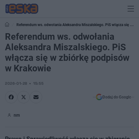
Referendum ws. odwołania Aleksandra Miszalskiego. PiS włącza się w
zbiórkę podpisów w Krakowie
Referendum ws. odwołania
Aleksandra Miszalskiego. PiS
włącza się w zbiórkę podpisów
w Krakowie
2026-01-28
15:55
Dodaj do Google
nm
Prawo i Sprawiedliwość włącza się w zbieranie