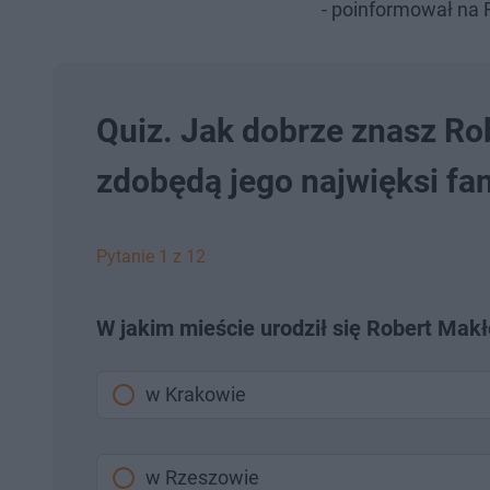
- poinformował na
Quiz. Jak dobrze znasz R
zdobędą jego najwięksi fan
Pytanie 1 z 12
W jakim mieście urodził się Robert Mak
w Krakowie
w Rzeszowie