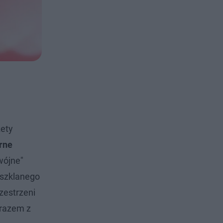
zety
rne
wójne"
 szklanego
zestrzeni
 razem z