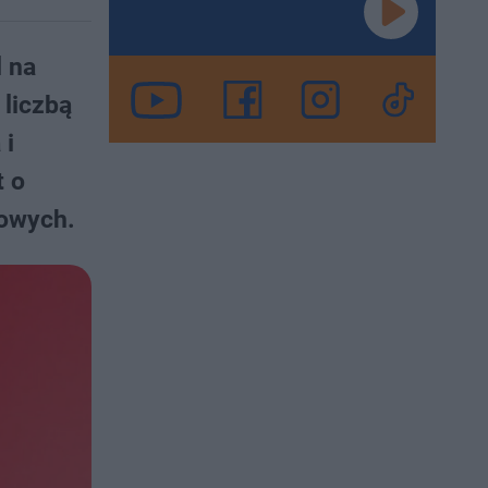
l na
 liczbą
 i
t o
iowych.