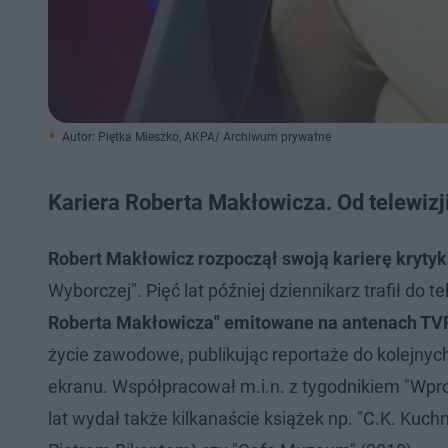
Autor: Piętka Mieszko, AKPA/ Archiwum prywatne
Kariera Roberta Makłowicza. Od telewizji
Robert Makłowicz rozpoczął swoją karierę krytyk
Wyborczej". Pięć lat później dziennikarz trafił do t
Roberta Makłowicza" emitowane na antenach TV
życie zawodowe, publikując reportaże do kolejnyc
ekranu. Współpracował m.i.n. z tygodnikiem "Wpr
lat wydał także kilkanaście książek np. "C.K. Kuch