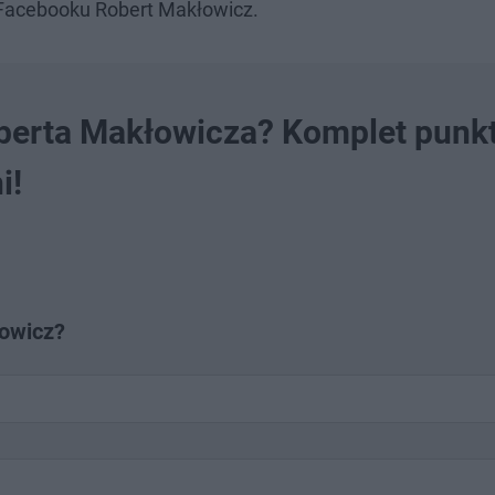
 Facebooku Robert Makłowicz.
oberta Makłowicza? Komplet punk
i!
łowicz?