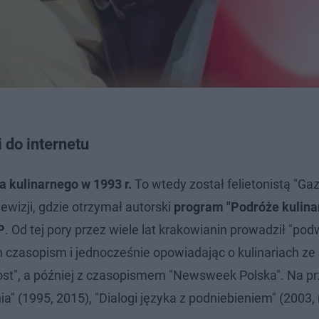
 do internetu
a kulinarnego w 1993 r.
To wtedy został felietonistą "Ga
elewizji, gdzie otrzymał autorski
program "Podróże kulina
P
. Od tej pory przez wiele lat krakowianin prowadził "pod
h czasopism i jednocześnie opowiadając o kulinariach ze
ost", a później z czasopismem "Newsweek Polska". Na pr
nia" (1995, 2015), "Dialogi języka z podniebieniem" (2003,