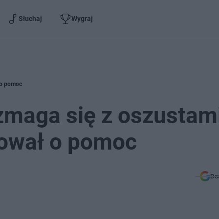
Słuchaj
Wygraj
 o pomoc
zmaga się z oszustami
lował o pomoc
Do