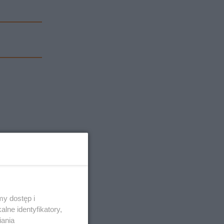
y dostęp i
lne identyfikatory,
iania