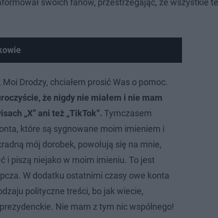
oinformował swoich fanów, przestrzegając, że wszystkie t
akowie
 Moi Drodzy, chciałem prosić Was o pomoc.
roczyście, że nigdy nie miałem i nie mam
sach „X” ani też „TikTok”.
Tymczasem
konta, które są sygnowane moim imieniem i
kradną mój dorobek, powołują się na mnie,
 i piszą niejako w moim imieniu. To jest
ępcza. W dodatku ostatnimi czasy owe konta
dzaju polityczne treści, bo jak wiecie,
y prezydenckie. Nie mam z tym nic wspólnego!