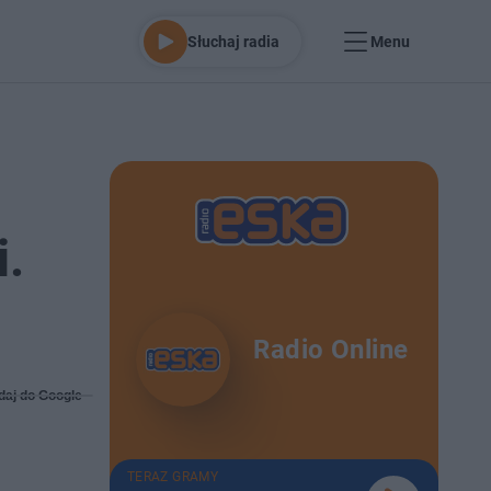
Słuchaj radia
Menu
.
Radio Online
daj do Google
TERAZ GRAMY