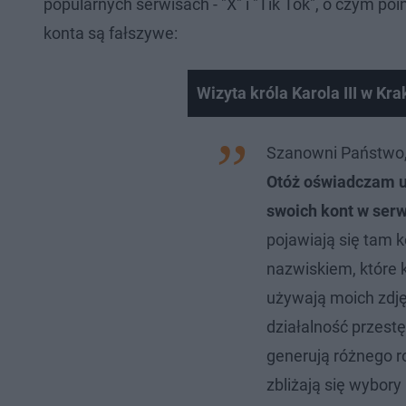
popularnych serwisach - "X" i "Tik Tok", o czym p
konta są fałszywe:
Wizyta króla Karola III w Kr
Szanowni Państwo,
Otóż oświadczam u
swoich kont w serwi
pojawiają się tam 
nazwiskiem, które 
używają moich zdjęć
działalność przest
generują różnego ro
zbliżają się wybor