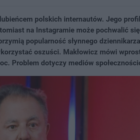
lubieńcem polskich internautów. Jego profi
tomiast na Instagramie może pochwalić się
brzymią popularność słynnego dziennikarza
ykorzystać oszuści. Makłowicz mówi wpros
omoc. Problem dotyczy mediów społecznośc