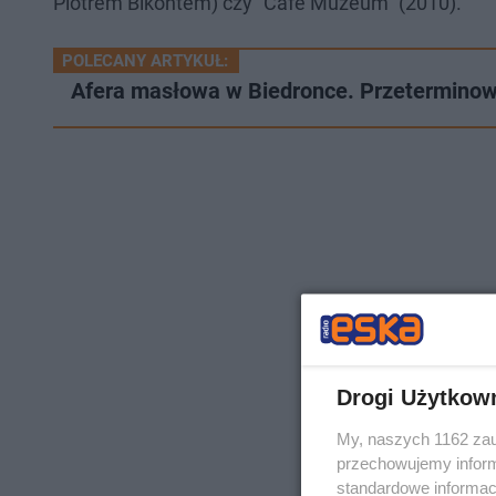
Piotrem Bikontem) czy "Cafe Muzeum" (2010).
POLECANY ARTYKUŁ:
Afera masłowa w Biedronce. Przeterminowa
Drogi Użytkow
My, naszych 1162 zau
przechowujemy informa
standardowe informac