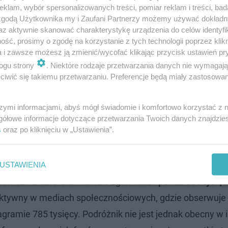
klam, wybór spersonalizowanych treści, pomiar reklam i treści, bad
ych Roberta Makłowicza", ale w zamian pojawił się cykl 
 zgodą Użytkownika my i Zaufani Partnerzy możemy używać dokład
ewizja publiczna zerwała jednak współpracę z dziennik
az aktywnie skanować charakterystykę urządzenia do celów identyfi
ść, prosimy o zgodę na korzystanie z tych technologii poprzez klikn
Bake off - Ale ciacho!". Dziennikarz na krótki czas związał
a i zawsze możesz ją zmienić/wycofać klikając przycisk ustawień pr
ero 2020 r. To właśnie wtedy, w marcu uruchomił bowiem
ogu strony
. Niektóre rodzaje przetwarzania danych nie wymagaj
pularność w sieci. Tym samym
Robert Makłowicz stał się
iwić się takiemu przetwarzaniu. Preferencje będą miały zastosowanie
u z mediów tradycyjnych do mediów internetowych
, a d
szymi informacjami, abyś mógł świadomie i komfortowo korzystać z
ało się właśnie, że niektórzy chcieliby ją wykorzystać d
gółowe informacje dotyczące przetwarzania Twoich danych znajdzi
s
oraz po kliknięciu w „Ustawienia”.
st działalność przestępcza"
USTAWIENIA
akłowicz na autorskim kanale zgromadził
ponad 600 tysięc
o aktywny w mediach społecznościowych, gdzie obserwuj
agramie 785 tysięcy. Podróżnik nie jest jednak obecny w 