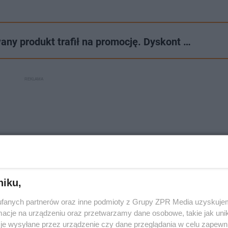
ny produkt trafił na promocję. Dyskont …
niku,
fanych partnerów oraz inne podmioty z Grupy ZPR Media uzyskujem
cje na urządzeniu oraz przetwarzamy dane osobowe, takie jak unika
je wysyłane przez urządzenie czy dane przeglądania w celu zapewn