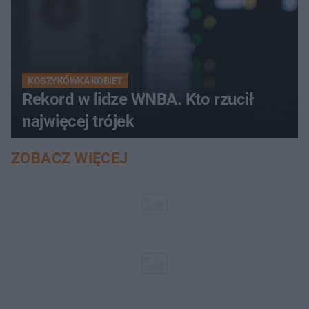
KOSZYKÓWKA KOBIET
Rekord w lidze WNBA. Kto rzucił
najwięcej trójek
ZOBACZ WIĘCEJ