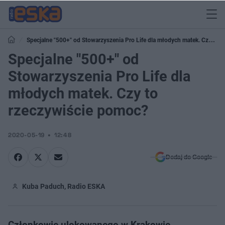
Specjalne "500+" od Stowarzyszenia Pro Life dla młodych matek. Czy to
rzeczywiście pomoc?
Specjalne "500+" od
Stowarzyszenia Pro Life dla
młodych matek. Czy to
rzeczywiście pomoc?
2020-05-19
12:48
Dodaj do Google
Kuba Paduch, Radio ESKA
Członkowie ulokowanego w Krakowie