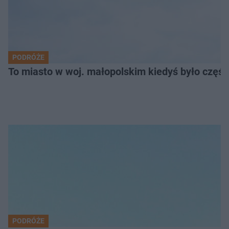
PODRÓŻE
To miasto w woj. małopolskim kiedyś było części
PODRÓŻE