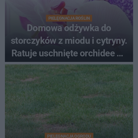
PIELĘGNACJA ROŚLIN
Domowa odżywka do
storczyków z miodu i cytryny.
Ratuje uschnięte orchidee po
upałach
PIELĘGNACJA OGRODU