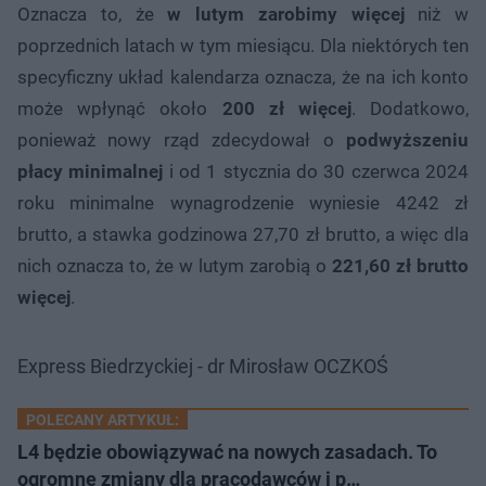
Oznacza to, że
w lutym zarobimy więcej
niż w
poprzednich latach w tym miesiącu. Dla niektórych ten
specyficzny układ kalendarza oznacza, że na ich konto
może wpłynąć około
200 zł więcej
. Dodatkowo,
ponieważ nowy rząd zdecydował o
podwyższeniu
płacy minimalnej
i od 1 stycznia do 30 czerwca 2024
roku minimalne wynagrodzenie wyniesie 4242 zł
brutto, a stawka godzinowa 27,70 zł brutto, a więc dla
nich oznacza to, że w lutym zarobią o
221,60 zł brutto
więcej
.
Express Biedrzyckiej - dr Mirosław OCZKOŚ
POLECANY ARTYKUŁ:
L4 będzie obowiązywać na nowych zasadach. To
ogromne zmiany dla pracodawców i p…