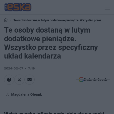
Te osoby dostaną w lutym dodatkowe pieniądze. Wszystko przez
specyficzny układ kalendarza
Te osoby dostaną w lutym
dodatkowe pieniądze.
Wszystko przez specyficzny
układ kalendarza
2024-02-07
7:19
Dodaj do Google
Magdalena Olejnik
Wciąż wysoka inflacja nadal daje się we znaki