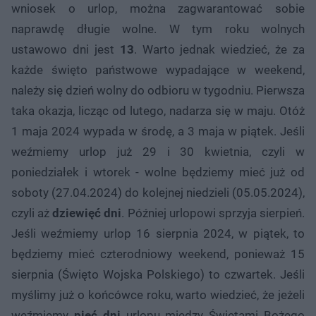
wniosek o urlop, można zagwarantować sobie
naprawdę długie wolne. W tym roku wolnych
ustawowo dni jest
13
. Warto jednak wiedzieć, że za
każde święto państwowe wypadające w weekend,
należy się dzień wolny do odbioru w tygodniu. Pierwsza
taka okazja, licząc od lutego, nadarza się w maju. Otóż
1 maja 2024 wypada w środę, a 3 maja w piątek. Jeśli
weźmiemy urlop już 29 i 30 kwietnia, czyli w
poniedziałek i wtorek - wolne będziemy mieć już od
soboty (27.04.2024) do kolejnej niedzieli (05.05.2024),
czyli aż
dziewięć dni
. Później urlopowi sprzyja sierpień.
Jeśli weźmiemy urlop 16 sierpnia 2024, w piątek, to
będziemy mieć czterodniowy weekend, ponieważ 15
sierpnia (Święto Wojska Polskiego) to czwartek. Jeśli
myślimy już o końcówce roku, warto wiedzieć, że jeżeli
weźmiemy
pięć dni
urlopu między Świętami Bożego