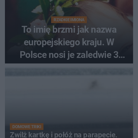
RZADKIE IMIONA
To imię brzmi jak nazwa
europejskiego kraju. W
Polsce nosi je zaledwie 3
kobiety
DOMOWE TRIKI
Zwilż kartkę i połóż na parapecie.