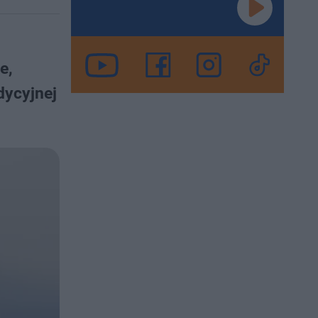
e,
dycyjnej