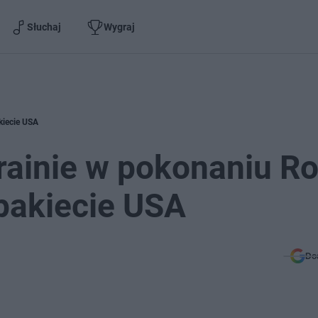
Słuchaj
Wygraj
kiecie USA
inie w pokonaniu Ros
 pakiecie USA
Do