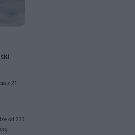
ski
cia z 21
dze od 220
órą