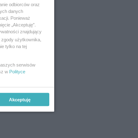
anie odbiorców oraz
nych danych
kacji. Ponieważ
ięcie „Akceptuję”.
ywatności znajdujący
ą zgody użytkownika,
 tylko na tej
jącego
0 czerwca
 naszych serwisów
esz w
Polityce
z
Akceptuję