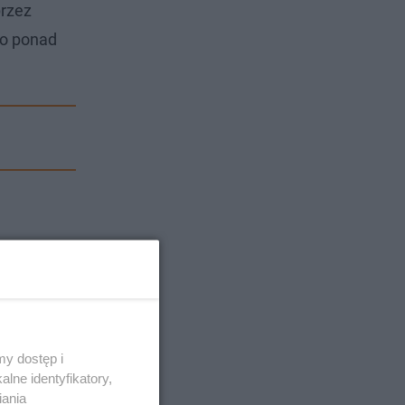
przez
do ponad
y dostęp i
lne identyfikatory,
iania