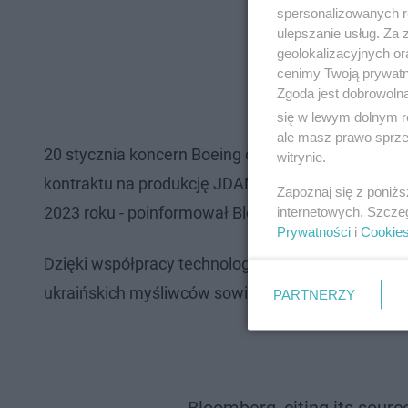
spersonalizowanych re
ulepszanie usług. Za
geolokalizacyjnych or
cenimy Twoją prywatno
Zgoda jest dobrowoln
się w lewym dolnym r
ale masz prawo sprzec
20 stycznia koncern Boeing otrzymał od ameryka
witrynie.
kontraktu na produkcję JDAM-ER, opiewające na k
Zapoznaj się z poniż
2023 roku - poinformował Bloomberg.
internetowych. Szcze
Prywatności
i
Cookie
Dzięki współpracy technologicznej Kijowa z Wasz
ukraińskich myśliwców sowieckiej produkcji - dod
PARTNERZY