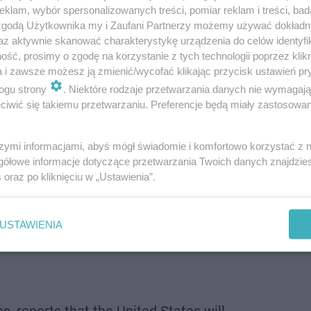
klam, wybór spersonalizowanych treści, pomiar reklam i treści, bad
 zgodą Użytkownika my i Zaufani Partnerzy możemy używać dokład
az aktywnie skanować charakterystykę urządzenia do celów identyfi
ść, prosimy o zgodę na korzystanie z tych technologii poprzez klikn
a i zawsze możesz ją zmienić/wycofać klikając przycisk ustawień pr
ogu strony
. Niektóre rodzaje przetwarzania danych nie wymagaj
iwić się takiemu przetwarzaniu. Preferencje będą miały zastosowanie
ńskich sił powietrznych zamówienie w ramach obowiązu
wotę 40,5 mln dolarów. Termin wykonania zlecenia to 3
szymi informacjami, abyś mógł świadomie i komfortowo korzystać z
gółowe informacje dotyczące przetwarzania Twoich danych znajdzi
s
oraz po kliknięciu w „Ustawienia”.
yngtonem nowe pociski będą możliwe do wystrzeliwania 
ała amerykańska agencja.
USTAWIENIA