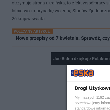
otrzymuje strona ukraińska, to efekt współpracy si
lotnictwo i marynarkę wojenną Stanów Zjednoczo
26 krajów świata.
POLECANY ARTYKUŁ:
Nowe przepisy od 7 kwietnia. Sprawdź, czy 
Joe Biden dziękuje Polakom
Drogi Użytkow
My, naszych 1162 zau
przechowujemy informa
standardowe informac