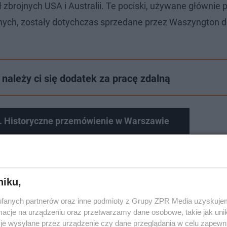
ł zbrojnych USA i Australii. Te pociski, używane głównie 
nych, zostały dotychczas sprzedane przez Waszyngton 
należy ci się dodatek za pracę zdalną
. Historyczne przemówienie w Warszawie
niku,
fanych partnerów oraz inne podmioty z Grupy ZPR Media uzyskujem
cje na urządzeniu oraz przetwarzamy dane osobowe, takie jak unika
je wysyłane przez urządzenie czy dane przeglądania w celu zapewn