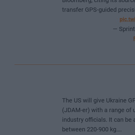
Bloomberg, citing its source
transfer GPS-guided preci
pic.t
— Sprin
The US will give Ukraine G
(JDAM-er) with a range of 
industry officials. It can 
between 220-900 kg….