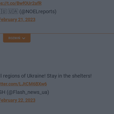
ps://t.co/BwfOUr2afR
🇺 🇺🇦 (@NOELreports)
February 21, 2023
ROZWIŃ
all regions of Ukraine! Stay in the shelters!
witter.com/LJtCM6BXw6
SH (@Flash_news_ua)
February 22, 2023