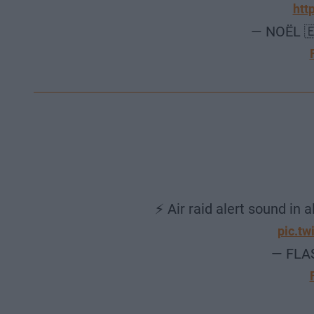
htt
— NOËL 
⚡️ Air raid alert sound in 
pic.t
— FLA