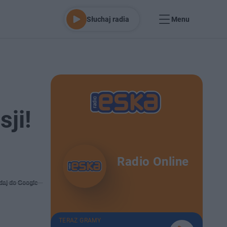
Słuchaj radia
Menu
ji!
Radio Online
daj do Google
TERAZ GRAMY