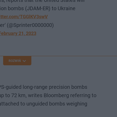
s, reports that the United States will
sion bombs (JDAM-ER) to Ukraine
witter.com/TGGlKV3swV
ter' (@Sprinter0000000)
February 21, 2023
ROZWIŃ
PS-guided long-range precision bombs
up to 72 km, writes Bloomberg referring to
be attached to unguided bombs weighing