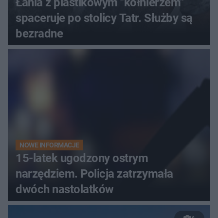
Łania z plastikowym "kołnierzem"
spaceruje po stolicy Tatr. Służby są
bezradne
NOWE INFORMACJE
15-latek ugodzony ostrym
narzędziem. Policja zatrzymała
dwóch nastolatków