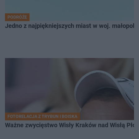
PODRÓŻE
Jedno z najpiękniejszych miast w woj. małopol
FOTORELACJA Z TRYBUN I BOISKA
Ważne zwycięstwo Wisły Kraków nad Wisłą Płoc