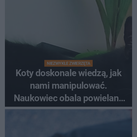
NIEZWYKŁE ZWIERZĘTA
Koty doskonale wiedzą, jak
nami manipulować.
Naukowiec obala powielane
od lat mity na ich temat