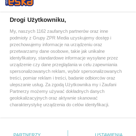
Drogi Użytkowniku,
My, naszych 1162 zaufanych partnerów oraz inne
Żaden utwór zamieszczony w serwisie nie może być powielany i
podmioty z Grupy ZPR Media uzyskujemy dostęp i
rozpowszechniany lub dalej rozpowszechniany w jakikolwiek sposób (w
tym także elektroniczny lub mechaniczny) na jakimkolwiek polu
przechowujemy informacje na urządzeniu oraz
eksploatacji w jakiejkolwiek formie, włącznie z umieszczaniem w
przetwarzamy dane osobowe, takie jak unikalne
Internecie bez pisemnej zgody właściciela praw. Jakiekolwiek użycie lub
identyfikatory, standardowe informacje wysyłane przez
wykorzystanie utworów w całości lub w części z naruszeniem prawa,
tzn. bez właściwej zgody, jest zabronione pod groźbą kary i może być
urządzenie czy dane przeglądania w celu zapewniania
ścigane prawnie.
spersonalizowanych reklam, wybór spersonalizowanych
treści, pomiar reklam i treści, badanie odbiorców oraz
ulepszanie usług. Za zgodą Użytkownika my i Zaufani
Partnerzy możemy używać dokładnych danych
geolokalizacyjnych oraz aktywnie skanować
charakterystykę urządzenia do celów identyfikacji.
Ponieważ cenimy Twoją prywatność, prosimy o zgodę na
O nas
korzystanie z tych technologii poprzez kliknięcie
Informacje prawne
„Akceptuję”. Zgoda jest dobrowolna i zawsze możesz ją
zmienić/wycofać klikając przycisk ustawień prywatności
PARTNERZY
USTAWIENIA
Nasze serwisy