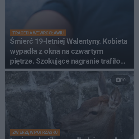
TRAGEDIA WE WROCŁAWIU
Śmierć 19-letniej Walentyny. Kobieta
wypadła z okna na czwartym
piętrze. Szokujące nagranie trafiło
do sieci
10
ZWIERZĘ W POTRZASKU