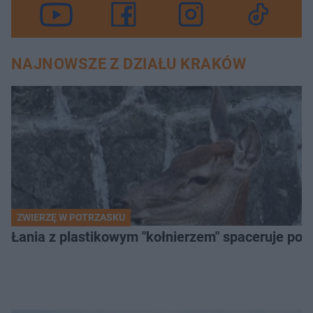
NAJNOWSZE Z DZIAŁU KRAKÓW
ZWIERZĘ W POTRZASKU
Łania z plastikowym "kołnierzem" spaceruje po s