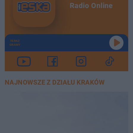
Radio Online
TERAZ
GRAMY
NAJNOWSZE Z DZIAŁU KRAKÓW