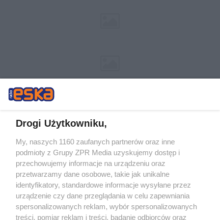
Drogi Użytkowniku,
My, naszych 1160 zaufanych partnerów oraz inne
Żaden utwór zamieszczony w serwisie nie może być powielany i
podmioty z Grupy ZPR Media uzyskujemy dostęp i
rozpowszechniany lub dalej rozpowszechniany w jakikolwiek sposób (w
tym także elektroniczny lub mechaniczny) na jakimkolwiek polu
przechowujemy informacje na urządzeniu oraz
eksploatacji w jakiejkolwiek formie, włącznie z umieszczaniem w
przetwarzamy dane osobowe, takie jak unikalne
Internecie bez pisemnej zgody właściciela praw. Jakiekolwiek użycie lub
identyfikatory, standardowe informacje wysyłane przez
wykorzystanie utworów w całości lub w części z naruszeniem prawa,
tzn. bez właściwej zgody, jest zabronione pod groźbą kary i może być
urządzenie czy dane przeglądania w celu zapewniania
ścigane prawnie.
spersonalizowanych reklam, wybór spersonalizowanych
treści, pomiar reklam i treści, badanie odbiorców oraz