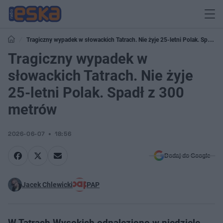
Tragiczny wypadek w słowackich Tatrach. Nie żyje 25-letni Polak. Spadł z
300 metrów
Tragiczny wypadek w
słowackich Tatrach. Nie żyje
25-letni Polak. Spadł z 300
metrów
2026-06-07
18:56
Dodaj do Google
Jacek Chlewicki
PAP
W Tatrach Wysokich odnaleziono w niedzielę