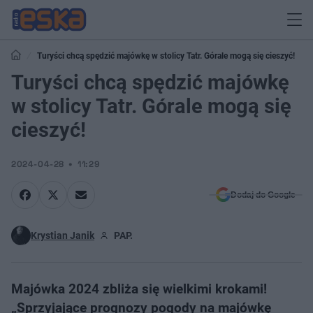
Turyści chcą spędzić majówkę w stolicy Tatr. Górale mogą się cieszyć!
Turyści chcą spędzić majówkę
w stolicy Tatr. Górale mogą się
cieszyć!
2024-04-28
11:29
Dodaj do Google
Krystian Janik
PAP.
Majówka 2024 zbliża się wielkimi krokami!
„Sprzyjające prognozy pogody na majówkę