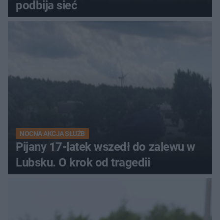
podbija sieć
NOCNA AKCJA SŁUŻB
Pijany 17-latek wszedł do zalewu w
Lubsku. O krok od tragedii