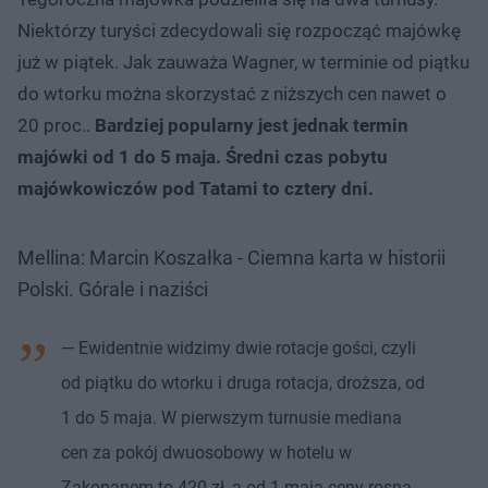
Niektórzy turyści zdecydowali się rozpocząć majówkę
już w piątek. Jak zauważa Wagner, w terminie od piątku
do wtorku można skorzystać z niższych cen nawet o
20 proc..
Bardziej popularny jest jednak termin
majówki od 1 do 5 maja. Średni czas pobytu
majówkowiczów pod Tatami to cztery dni.
Mellina: Marcin Koszałka - Ciemna karta w historii
Polski. Górale i naziści
— Ewidentnie widzimy dwie rotacje gości, czyli
od piątku do wtorku i druga rotacja, droższa, od
1 do 5 maja. W pierwszym turnusie mediana
cen za pokój dwuosobowy w hotelu w
Zakopanem to 420 zł, a od 1 maja ceny rosną